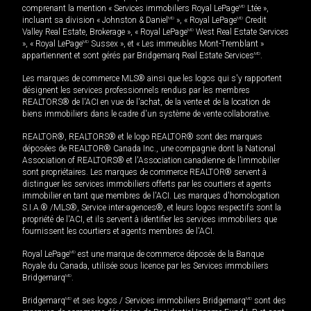
comprenant la mention « Services immobiliers Royal LePage
MD
Ltée »,
incluant sa division « Johnston & Daniel
MD
», « Royal LePage
MD
Credit
Valley Real Estate, Brokerage », « Royal LePage
MD
West Real Estate Services
», « Royal LePage
MD
Sussex », et « Les immeubles Mont-Tremblant »
appartiennent et sont gérés par Bridgemarq Real Estate Services
MD
.
Les marques de commerce MLS® ainsi que les logos qui s'y rapportent
désignent les services professionnels rendus par les membres
REALTORS® de l'ACI en vue de l'achat, de la vente et de la location de
biens immobiliers dans le cadre d'un système de vente collaborative.
REALTOR®, REALTORS® et le logo REALTOR® sont des marques
déposées de REALTOR® Canada Inc., une compagnie dont la National
Association of REALTORS® et l'Association canadienne de l’immobilier
sont propriétaires. Les marques de commerce REALTOR® servent à
distinguer les services immobiliers offerts par les courtiers et agents
immobilier en tant que membres de l'ACI. Les marques d'homologation
S.I.A.® /MLS®, Service inter-agences®, et leurs logos respectifs sont la
propriété de l'ACI, et ils servent à identifier les services immobiliers que
fournissent les courtiers et agents membres de l'ACI.
Royal LePage
MD
est une marque de commerce déposée de la Banque
Royale du Canada, utilisée sous licence par les Services immobiliers
Bridgemarq
MD
.
Bridgemarq
MD
et ses logos / Services immobiliers Bridgemarq
MD
sont des