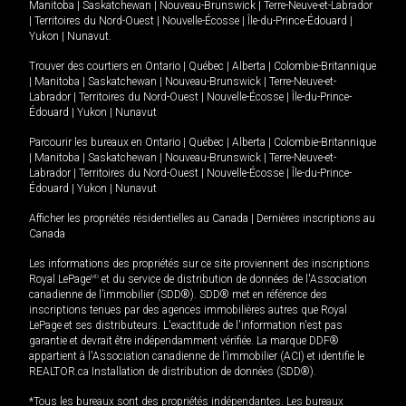
Manitoba
|
Saskatchewan
|
Nouveau-Brunswick
|
Terre-Neuve-et-Labrador
|
Territoires du Nord-Ouest
|
Nouvelle-Écosse
|
Île-du-Prince-Édouard
|
Yukon
|
Nunavut
.
Trouver des courtiers en
Ontario
|
Québec
|
Alberta
|
Colombie-Britannique
|
Manitoba
|
Saskatchewan
|
Nouveau-Brunswick
|
Terre-Neuve-et-
Labrador
|
Territoires du Nord-Ouest
|
Nouvelle-Écosse
|
Île-du-Prince-
Édouard
|
Yukon
|
Nunavut
Parcourir les bureaux en
Ontario
|
Québec
|
Alberta
|
Colombie-Britannique
|
Manitoba
|
Saskatchewan
|
Nouveau-Brunswick
|
Terre-Neuve-et-
Labrador
|
Territoires du Nord-Ouest
|
Nouvelle-Écosse
|
Île-du-Prince-
Édouard
|
Yukon
|
Nunavut
Afficher les propriétés résidentielles au Canada
|
Dernières inscriptions au
Canada
Les informations des propriétés sur ce site proviennent des inscriptions
Royal LePage
MD
et du service de distribution de données de l'Association
canadienne de l’immobilier (SDD®). SDD® met en référence des
inscriptions tenues par des agences immobilières autres que Royal
LePage et ses distributeurs. L'exactitude de l'information n'est pas
garantie et devrait être indépendamment vérifiée. La marque DDF®
appartient à l'Association canadienne de l’immobilier (ACI) et identifie le
REALTOR.ca Installation de distribution de données (SDD®).
*Tous les bureaux sont des propriétés indépendantes. Les bureaux