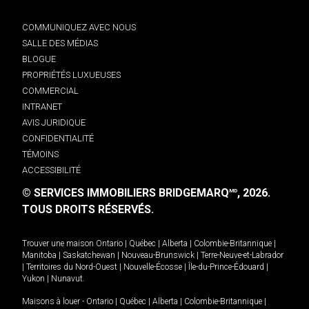
COMMUNIQUEZ AVEC NOUS
SALLE DES MÉDIAS
BLOGUE
PROPRIÉTÉS LUXUEUSES
COMMERCIAL
INTRANET
AVIS JURIDIQUE
CONFIDENTIALITÉ
TÉMOINS
ACCESSIBILITÉ
© SERVICES IMMOBILIERS BRIDGEMARQ
, 2026.
MD
TOUS DROITS RÉSERVÉS.
Trouver une maison
Ontario
|
Québec
|
Alberta
|
Colombie-Britannique
|
Manitoba
|
Saskatchewan
|
Nouveau-Brunswick
|
Terre-Neuve-et-Labrador
|
Territoires du Nord-Ouest
|
Nouvelle-Écosse
|
Île-du-Prince-Édouard
|
Yukon
|
Nunavut
.
Maisons à louer -
Ontario
|
Québec
|
Alberta
|
Colombie-Britannique
|