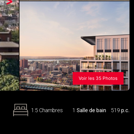
>
Voir les 35 Photos
1.5 Chambres
1
Salle de bain
519
p.c.