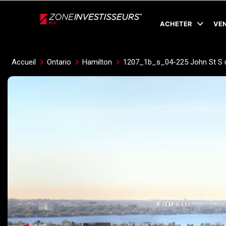
Live
En Direct
ACHETER
VE
Accueil
Ontario
Hamilton
1207_1b_s_04-225 John St S u