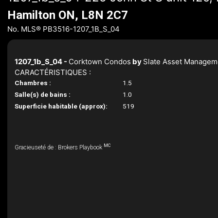
Hamilton ON, L8N 2C7
No. MLS® PB3516-1207_1B_S_04
1207_1b_S_04 -
Corktown Condos
by
Slate Asset Managem
CARACTÉRISTIQUES :
Chambres :
1.5
Salle(s) de bains :
1.0
Superficie habitable (approx):
519
MC
Gracieuseté de : Brokers Playbook