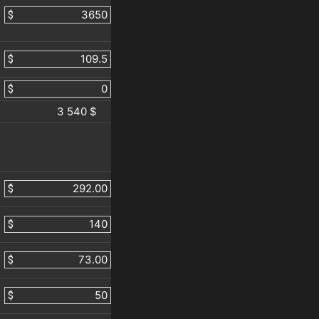
$
$
$
3 540 $
$
$
$
$