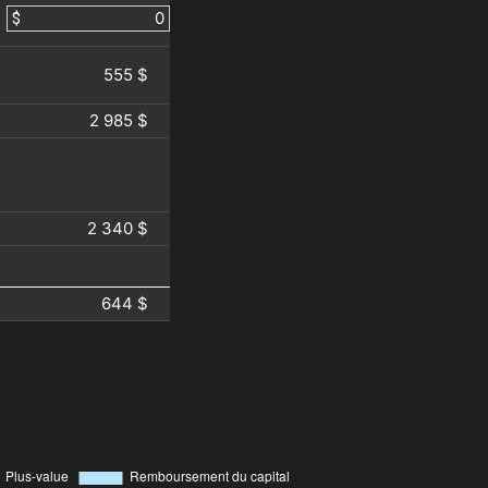
$
555 $
2 985 $
2 340 $
644 $