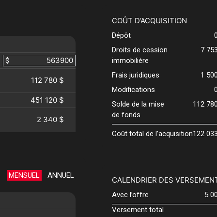
COÛT D’ACQUISITION
Dépôt
Droits de cession
7 75
$
immobilière
Frais juridiques
1 50
112 780 $
Modifications
451 120 $
Solde de la mise
112 78
de fonds
2 340 $
Coût total de l’acquisition
122 03
MENSUEL
ANNUEL
CALENDRIER DES VERSEMEN
Avec l’offre
5 0
Versement total