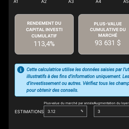
RENDEMENT DU
PLUS-VALUE
CAPITAL INVESTI
CUMULATIVE DU
MARCHÉ
CUMULATIF
93 631 $
113,4%
Cette calculatrice utilise les données saisies par l’
illustratifs à des fins d'information uniquement. Les
d'investissement ou autres. Vérifiez tous les champs
pour obtenir des conseils.
Plus-value du marché par année
Augmentation du loyer
ESTIMATIONS
%