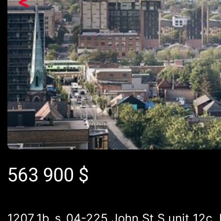
<
563 900
$
1207_1b_s_04-225 John St S unit 12c,