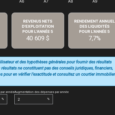
REVENUS NETS
RENDEMENT ANNUEL
D'EXPLOITATION
DES LIQUIDITÉS
POUR L'ANNÉE
5
POUR L'ANNÉE
5
40 609 $
7,7%
utilisateur et des hypothèses générales pour fournir des résultats
 résultats ne constituent pas des conseils juridiques, financiers,
 pour en vérifier l’exactitude et consultez un courtier immobilier
 par année
Augmentation des dépenses par année
%
%