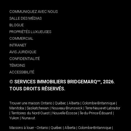
COMMUNIQUEZ AVEC NOUS
SALLE DES MÉDIAS
BLOGUE
PROPRIÉTÉS LUXUEUSES
COMMERCIAL
INTRANET
AVIS JURIDIQUE
CONFIDENTIALITÉ
TÉMOINS
ACCESSIBILITÉ
© SERVICES IMMOBILIERS BRIDGEMARQ
, 2026.
MD
TOUS DROITS RÉSERVÉS.
Trouver une maison
Ontario
|
Québec
|
Alberta
|
Colombie-Britannique
|
Manitoba
|
Saskatchewan
|
Nouveau-Brunswick
|
Terre-Neuve-et-Labrador
|
Territoires du Nord-Ouest
|
Nouvelle-Écosse
|
Île-du-Prince-Édouard
|
Yukon
|
Nunavut
.
Maisons à louer -
Ontario
|
Québec
|
Alberta
|
Colombie-Britannique
|