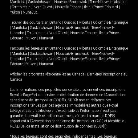
Manitoba
|
Saskatchewan
|
Nouveau-Brunswick
|
Terre-Neuve-et-Labrador
|
Territoires du Nord-Ouest
|
Nouvelle-Écosse
|
Île-du-Prince-Édouard
|
Yukon
|
Nunavut
.
Trouver des courtiers en
Ontario
|
Québec
|
Alberta
|
Colombie-Britannique
|
Manitoba
|
Saskatchewan
|
Nouveau-Brunswick
|
Terre-Neuve-et-
Labrador
|
Territoires du Nord-Ouest
|
Nouvelle-Écosse
|
Île-du-Prince-
Édouard
|
Yukon
|
Nunavut
Parcourir les bureaux en
Ontario
|
Québec
|
Alberta
|
Colombie-Britannique
|
Manitoba
|
Saskatchewan
|
Nouveau-Brunswick
|
Terre-Neuve-et-
Labrador
|
Territoires du Nord-Ouest
|
Nouvelle-Écosse
|
Île-du-Prince-
Édouard
|
Yukon
|
Nunavut
Afficher les propriétés résidentielles au Canada
|
Dernières inscriptions au
Canada
Les informations des propriétés sur ce site proviennent des inscriptions
Royal LePage
MD
et du service de distribution de données de l'Association
canadienne de l’immobilier (SDD®). SDD® met en référence des
inscriptions tenues par des agences immobilières autres que Royal
LePage et ses distributeurs. L'exactitude de l'information n'est pas
garantie et devrait être indépendamment vérifiée. La marque DDF®
appartient à l'Association canadienne de l’immobilier (ACI) et identifie le
REALTOR.ca Installation de distribution de données (SDD®).
*Tous les bureaux sont des propriétés indépendantes. Les bureaux