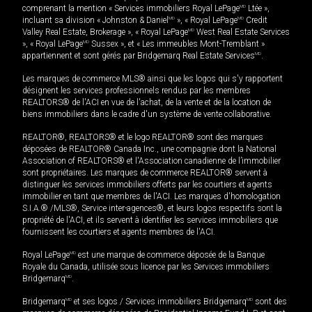
comprenant la mention « Services immobiliers Royal LePage
MD
Ltée »,
incluant sa division « Johnston & Daniel
MD
», « Royal LePage
MD
Credit
Valley Real Estate, Brokerage », « Royal LePage
MD
West Real Estate Services
», « Royal LePage
MD
Sussex », et « Les immeubles Mont-Tremblant »
appartiennent et sont gérés par Bridgemarq Real Estate Services
MD
.
Les marques de commerce MLS® ainsi que les logos qui s'y rapportent
désignent les services professionnels rendus par les membres
REALTORS® de l'ACI en vue de l'achat, de la vente et de la location de
biens immobiliers dans le cadre d'un système de vente collaborative.
REALTOR®, REALTORS® et le logo REALTOR® sont des marques
déposées de REALTOR® Canada Inc., une compagnie dont la National
Association of REALTORS® et l'Association canadienne de l’immobilier
sont propriétaires. Les marques de commerce REALTOR® servent à
distinguer les services immobiliers offerts par les courtiers et agents
immobilier en tant que membres de l'ACI. Les marques d'homologation
S.I.A.® /MLS®, Service inter-agences®, et leurs logos respectifs sont la
propriété de l'ACI, et ils servent à identifier les services immobiliers que
fournissent les courtiers et agents membres de l'ACI.
Royal LePage
MD
est une marque de commerce déposée de la Banque
Royale du Canada, utilisée sous licence par les Services immobiliers
Bridgemarq
MD
.
Bridgemarq
MD
et ses logos / Services immobiliers Bridgemarq
MD
sont des