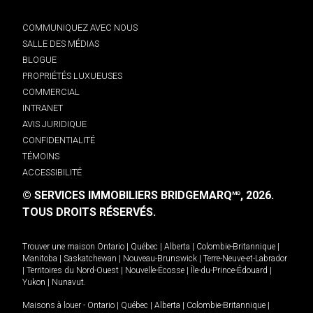
COMMUNIQUEZ AVEC NOUS
SALLE DES MÉDIAS
BLOGUE
PROPRIÉTÉS LUXUEUSES
COMMERCIAL
INTRANET
AVIS JURIDIQUE
CONFIDENTIALITÉ
TÉMOINS
ACCESSIBILITÉ
© SERVICES IMMOBILIERS BRIDGEMARQ
, 2026.
MD
TOUS DROITS RÉSERVÉS.
Trouver une maison
Ontario
|
Québec
|
Alberta
|
Colombie-Britannique
|
Manitoba
|
Saskatchewan
|
Nouveau-Brunswick
|
Terre-Neuve-et-Labrador
|
Territoires du Nord-Ouest
|
Nouvelle-Écosse
|
Île-du-Prince-Édouard
|
Yukon
|
Nunavut
.
Maisons à louer -
Ontario
|
Québec
|
Alberta
|
Colombie-Britannique
|