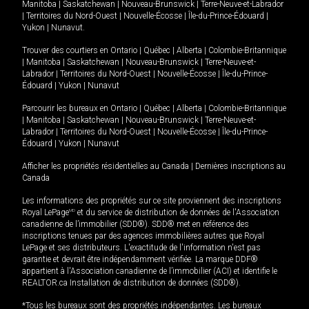
Manitoba
|
Saskatchewan
|
Nouveau-Brunswick
|
Terre-Neuve-et-Labrador
|
Territoires du Nord-Ouest
|
Nouvelle-Écosse
|
Île-du-Prince-Édouard
|
Yukon
|
Nunavut
.
Trouver des courtiers en
Ontario
|
Québec
|
Alberta
|
Colombie-Britannique
|
Manitoba
|
Saskatchewan
|
Nouveau-Brunswick
|
Terre-Neuve-et-
Labrador
|
Territoires du Nord-Ouest
|
Nouvelle-Écosse
|
Île-du-Prince-
Édouard
|
Yukon
|
Nunavut
Parcourir les bureaux en
Ontario
|
Québec
|
Alberta
|
Colombie-Britannique
|
Manitoba
|
Saskatchewan
|
Nouveau-Brunswick
|
Terre-Neuve-et-
Labrador
|
Territoires du Nord-Ouest
|
Nouvelle-Écosse
|
Île-du-Prince-
Édouard
|
Yukon
|
Nunavut
Afficher les propriétés résidentielles au Canada
|
Dernières inscriptions au
Canada
Les informations des propriétés sur ce site proviennent des inscriptions
Royal LePage
MD
et du service de distribution de données de l'Association
canadienne de l’immobilier (SDD®). SDD® met en référence des
inscriptions tenues par des agences immobilières autres que Royal
LePage et ses distributeurs. L'exactitude de l'information n'est pas
garantie et devrait être indépendamment vérifiée. La marque DDF®
appartient à l'Association canadienne de l’immobilier (ACI) et identifie le
REALTOR.ca Installation de distribution de données (SDD®).
*Tous les bureaux sont des propriétés indépendantes. Les bureaux