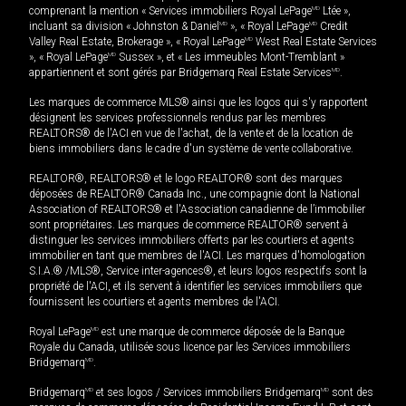
comprenant la mention « Services immobiliers Royal LePage
MD
Ltée »,
incluant sa division « Johnston & Daniel
MD
», « Royal LePage
MD
Credit
Valley Real Estate, Brokerage », « Royal LePage
MD
West Real Estate Services
», « Royal LePage
MD
Sussex », et « Les immeubles Mont-Tremblant »
appartiennent et sont gérés par Bridgemarq Real Estate Services
MD
.
Les marques de commerce MLS® ainsi que les logos qui s'y rapportent
désignent les services professionnels rendus par les membres
REALTORS® de l'ACI en vue de l'achat, de la vente et de la location de
biens immobiliers dans le cadre d'un système de vente collaborative.
REALTOR®, REALTORS® et le logo REALTOR® sont des marques
déposées de REALTOR® Canada Inc., une compagnie dont la National
Association of REALTORS® et l'Association canadienne de l’immobilier
sont propriétaires. Les marques de commerce REALTOR® servent à
distinguer les services immobiliers offerts par les courtiers et agents
immobilier en tant que membres de l'ACI. Les marques d'homologation
S.I.A.® /MLS®, Service inter-agences®, et leurs logos respectifs sont la
propriété de l'ACI, et ils servent à identifier les services immobiliers que
fournissent les courtiers et agents membres de l'ACI.
Royal LePage
MD
est une marque de commerce déposée de la Banque
Royale du Canada, utilisée sous licence par les Services immobiliers
Bridgemarq
MD
.
Bridgemarq
MD
et ses logos / Services immobiliers Bridgemarq
MD
sont des