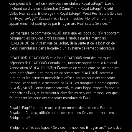
comprenant la mention « Services immobiliers Royal LePage
MD
Ltée »,
incluant sa division « Johnston & Daniel
MD
», « Royal LePage
MD
Credit
Valley Real Estate, Brokerage », « Royal LePage
MD
West Real Estate Services
», « Royal LePage
MD
Sussex », et « Les immeubles Mont-Tremblant »
appartiennent et sont gérés par Bridgemarq Real Estate Services
MD
.
Les marques de commerce MLS® ainsi que les logos qui s'y rapportent
désignent les services professionnels rendus par les membres
REALTORS® de l'ACI en vue de l'achat, de la vente et de la location de
biens immobiliers dans le cadre d'un système de vente collaborative.
REALTOR®, REALTORS® et le logo REALTOR® sont des marques
déposées de REALTOR® Canada Inc., une compagnie dont la National
Association of REALTORS® et l'Association canadienne de l’immobilier
sont propriétaires. Les marques de commerce REALTOR® servent à
distinguer les services immobiliers offerts par les courtiers et agents
immobilier en tant que membres de l'ACI. Les marques d'homologation
S.I.A.® /MLS®, Service inter-agences®, et leurs logos respectifs sont la
propriété de l'ACI, et ils servent à identifier les services immobiliers que
fournissent les courtiers et agents membres de l'ACI.
Royal LePage
MD
est une marque de commerce déposée de la Banque
Royale du Canada, utilisée sous licence par les Services immobiliers
Bridgemarq
MD
.
Bridgemarq
MD
et ses logos / Services immobiliers Bridgemarq
MD
sont des