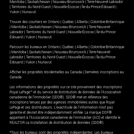
Manitoba
|
Saskatchewan
|
Nouveau-Brunswick
|
Terre-Neuve-et-Labrador
|
Territoires du Nord-Ouest
|
Nouvelle-Écosse
|
Île-du-Prince-Édouard
|
Yukon
|
Nunavut
.
Trouver des courtiers en
Ontario
|
Québec
|
Alberta
|
Colombie-Britannique
|
Manitoba
|
Saskatchewan
|
Nouveau-Brunswick
|
Terre-Neuve-et-
Labrador
|
Territoires du Nord-Ouest
|
Nouvelle-Écosse
|
Île-du-Prince-
Édouard
|
Yukon
|
Nunavut
Parcourir les bureaux en
Ontario
|
Québec
|
Alberta
|
Colombie-Britannique
|
Manitoba
|
Saskatchewan
|
Nouveau-Brunswick
|
Terre-Neuve-et-
Labrador
|
Territoires du Nord-Ouest
|
Nouvelle-Écosse
|
Île-du-Prince-
Édouard
|
Yukon
|
Nunavut
Afficher les propriétés résidentielles au Canada
|
Dernières inscriptions au
Canada
Les informations des propriétés sur ce site proviennent des inscriptions
Royal LePage
MD
et du service de distribution de données de l'Association
canadienne de l’immobilier (SDD®). SDD® met en référence des
inscriptions tenues par des agences immobilières autres que Royal
LePage et ses distributeurs. L'exactitude de l'information n'est pas
garantie et devrait être indépendamment vérifiée. La marque DDF®
appartient à l'Association canadienne de l’immobilier (ACI) et identifie le
REALTOR.ca Installation de distribution de données (SDD®).
*Tous les bureaux sont des propriétés indépendantes. Les bureaux