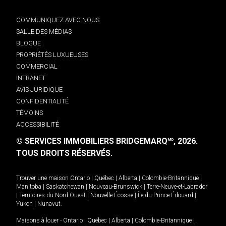
COMMUNIQUEZ AVEC NOUS
SALLE DES MÉDIAS
BLOGUE
PROPRIÉTÉS LUXUEUSES
COMMERCIAL
INTRANET
AVIS JURIDIQUE
CONFIDENTIALITÉ
TÉMOINS
ACCESSIBILITÉ
© SERVICES IMMOBILIERS BRIDGEMARQ
, 2026.
MD
TOUS DROITS RÉSERVÉS.
Trouver une maison
Ontario
|
Québec
|
Alberta
|
Colombie-Britannique
|
Manitoba
|
Saskatchewan
|
Nouveau-Brunswick
|
Terre-Neuve-et-Labrador
|
Territoires du Nord-Ouest
|
Nouvelle-Écosse
|
Île-du-Prince-Édouard
|
Yukon
|
Nunavut
.
Maisons à louer -
Ontario
|
Québec
|
Alberta
|
Colombie-Britannique
|