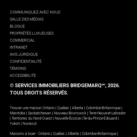
COMMUNIQUEZ AVEC NOUS
SALLE DES MÉDIAS
BLOGUE
PROPRIÉTÉS LUXUEUSES
COMMERCIAL
INTRANET
AVIS JURIDIQUE
CONFIDENTIALITÉ
TÉMOINS
ACCESSIBILITÉ
© SERVICES IMMOBILIERS BRIDGEMARQ
, 2026.
MD
TOUS DROITS RÉSERVÉS.
Trouver une maison
Ontario
|
Québec
|
Alberta
|
Colombie-Britannique
|
Manitoba
|
Saskatchewan
|
Nouveau-Brunswick
|
Terre-Neuve-et-Labrador
|
Territoires du Nord-Ouest
|
Nouvelle-Écosse
|
Île-du-Prince-Édouard
|
Yukon
|
Nunavut
.
Maisons à louer -
Ontario
|
Québec
|
Alberta
|
Colombie-Britannique
|