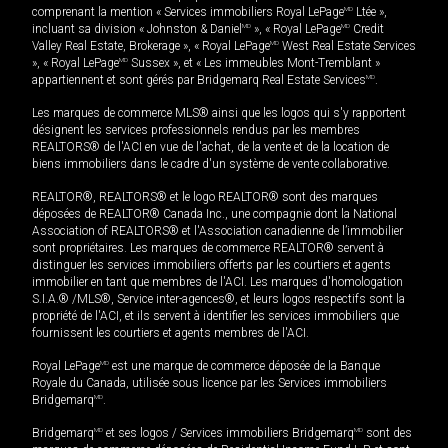
comprenant la mention « Services immobiliers Royal LePage
MD
Ltée »,
incluant sa division « Johnston & Daniel
MD
», « Royal LePage
MD
Credit
Valley Real Estate, Brokerage », « Royal LePage
MD
West Real Estate Services
», « Royal LePage
MD
Sussex », et « Les immeubles Mont-Tremblant »
appartiennent et sont gérés par Bridgemarq Real Estate Services
MD
.
Les marques de commerce MLS® ainsi que les logos qui s'y rapportent
désignent les services professionnels rendus par les membres
REALTORS® de l'ACI en vue de l'achat, de la vente et de la location de
biens immobiliers dans le cadre d'un système de vente collaborative.
REALTOR®, REALTORS® et le logo REALTOR® sont des marques
déposées de REALTOR® Canada Inc., une compagnie dont la National
Association of REALTORS® et l'Association canadienne de l’immobilier
sont propriétaires. Les marques de commerce REALTOR® servent à
distinguer les services immobiliers offerts par les courtiers et agents
immobilier en tant que membres de l'ACI. Les marques d'homologation
S.I.A.® /MLS®, Service inter-agences®, et leurs logos respectifs sont la
propriété de l'ACI, et ils servent à identifier les services immobiliers que
fournissent les courtiers et agents membres de l'ACI.
Royal LePage
MD
est une marque de commerce déposée de la Banque
Royale du Canada, utilisée sous licence par les Services immobiliers
Bridgemarq
MD
.
Bridgemarq
MD
et ses logos / Services immobiliers Bridgemarq
MD
sont des