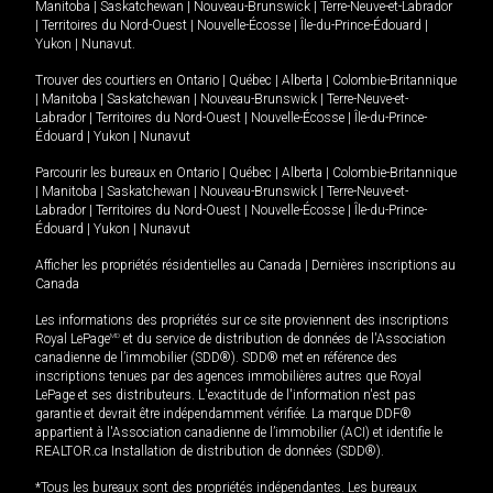
Manitoba
|
Saskatchewan
|
Nouveau-Brunswick
|
Terre-Neuve-et-Labrador
|
Territoires du Nord-Ouest
|
Nouvelle-Écosse
|
Île-du-Prince-Édouard
|
Yukon
|
Nunavut
.
Trouver des courtiers en
Ontario
|
Québec
|
Alberta
|
Colombie-Britannique
|
Manitoba
|
Saskatchewan
|
Nouveau-Brunswick
|
Terre-Neuve-et-
Labrador
|
Territoires du Nord-Ouest
|
Nouvelle-Écosse
|
Île-du-Prince-
Édouard
|
Yukon
|
Nunavut
Parcourir les bureaux en
Ontario
|
Québec
|
Alberta
|
Colombie-Britannique
|
Manitoba
|
Saskatchewan
|
Nouveau-Brunswick
|
Terre-Neuve-et-
Labrador
|
Territoires du Nord-Ouest
|
Nouvelle-Écosse
|
Île-du-Prince-
Édouard
|
Yukon
|
Nunavut
Afficher les propriétés résidentielles au Canada
|
Dernières inscriptions au
Canada
Les informations des propriétés sur ce site proviennent des inscriptions
Royal LePage
MD
et du service de distribution de données de l'Association
canadienne de l’immobilier (SDD®). SDD® met en référence des
inscriptions tenues par des agences immobilières autres que Royal
LePage et ses distributeurs. L'exactitude de l'information n'est pas
garantie et devrait être indépendamment vérifiée. La marque DDF®
appartient à l'Association canadienne de l’immobilier (ACI) et identifie le
REALTOR.ca Installation de distribution de données (SDD®).
*Tous les bureaux sont des propriétés indépendantes. Les bureaux