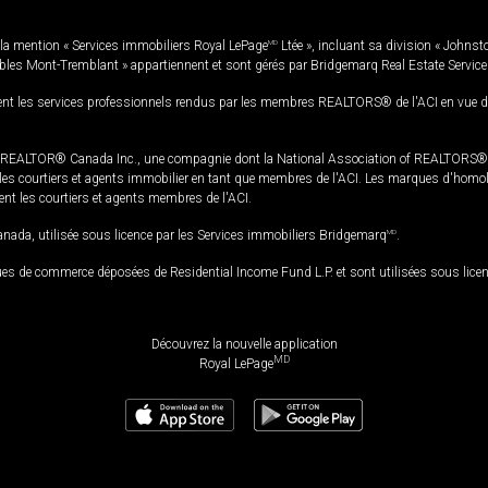
la mention « Services immobiliers Royal LePage
MD
Ltée », incluant sa division « Johnst
bles Mont-Tremblant » appartiennent et sont gérés par Bridgemarq Real Estate Servic
 les services professionnels rendus par les membres REALTORS® de l'ACI en vue de l'a
TOR® Canada Inc., une compagnie dont la National Association of REALTORS® et l'
s courtiers et agents immobilier en tant que membres de l'ACI. Les marques d'homolog
ssent les courtiers et agents membres de l'ACI.
da, utilisée sous licence par les Services immobiliers Bridgemarq
MD
.
s de commerce déposées de Residential Income Fund L.P. et sont utilisées sous lice
Découvrez la nouvelle application
MD
Royal LePage