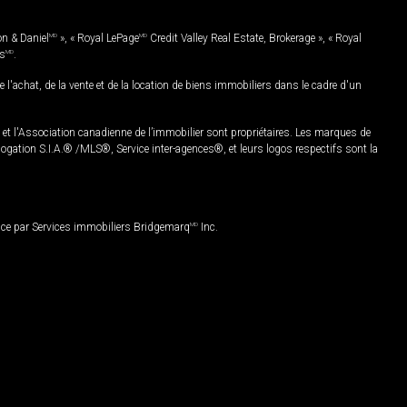
on & Daniel
MD
», « Royal LePage
MD
Credit Valley Real Estate, Brokerage », « Royal
es
MD
.
chat, de la vente et de la location de biens immobiliers dans le cadre d'un
Association canadienne de l’immobilier sont propriétaires. Les marques de
ation S.I.A.® /MLS®, Service inter-agences®, et leurs logos respectifs sont la
nce par Services immobiliers Bridgemarq
MD
Inc.