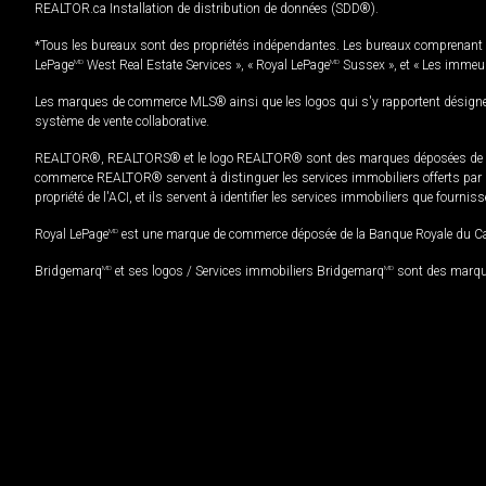
REALTOR.ca Installation de distribution de données (SDD®).
*Tous les bureaux sont des propriétés indépendantes. Les bureaux comprenant 
LePage
MD
West Real Estate Services », « Royal LePage
MD
Sussex », et « Les immeu
Les marques de commerce MLS® ainsi que les logos qui s'y rapportent désignent
système de vente collaborative.
REALTOR®, REALTORS® et le logo REALTOR® sont des marques déposées de REAL
commerce REALTOR® servent à distinguer les services immobiliers offerts par le
propriété de l'ACI, et ils servent à identifier les services immobiliers que fourni
Royal LePage
MD
est une marque de commerce déposée de la Banque Royale du Cana
Bridgemarq
MD
et ses logos / Services immobiliers Bridgemarq
MD
sont des marque