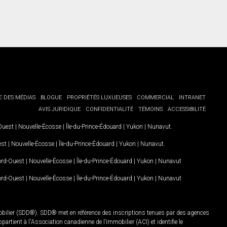
E DES MÉDIAS
BLOGUE
PROPRIÉTÉS LUXUEUSES
COMMERCIAL
INTRANET
AVIS JURIDIQUE
CONFIDENTIALITÉ
TÉMOINS
ACCESSIBILITÉ
-Ouest
|
Nouvelle-Écosse
|
Île-du-Prince-Édouard
|
Yukon
|
Nunavut
.
est
|
Nouvelle-Écosse
|
Île-du-Prince-Édouard
|
Yukon
|
Nunavut
.
Nord-Ouest
|
Nouvelle-Écosse
|
Île-du-Prince-Édouard
|
Yukon
|
Nunavut
Nord-Ouest
|
Nouvelle-Écosse
|
Île-du-Prince-Édouard
|
Yukon
|
Nunavut
mobilier (SDD®). SDD® met en référence des inscriptions tenues par des agences
rtient à l'Association canadienne de l’immobilier (ACI) et identifie le