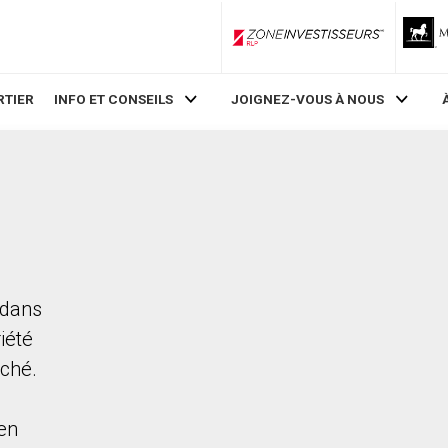
ZoneInvestisseurs RLP
RTIER
INFO ET CONSEILS
JOIGNEZ-VOUS À NOUS
 dans
iété
rché.
en