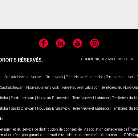
Facebook
LinkedIn
YouTube
Instagram
ROITS RÉSERVÉS.
COMMUNIQUEZ AVEC NOUS
SALL
a
|
Saskatchewan
|
Nouveau-Brunswick
|
Terre-Neuve-et-Labrador
|
Territoires du Nord
Saskatchewan
|
Nouveau-Brunswick
|
Terre-Neuve-et-Labrador
|
Territoires du Nord-Ou
itoba
|
Saskatchewan
|
Nouveau-Brunswick
|
Terre-Neuve-et-Labrador
|
Territoires du 
itoba
|
Saskatchewan
|
Nouveau-Brunswick
|
Terre-Neuve-et-Labrador
|
Territoires du 
da
LePage
MD
et du service de distribution de données de l'Association canadienne de l’im
rmation n'est pas garantie et devrait être indépendamment vérifiée. La marque DDF® appa