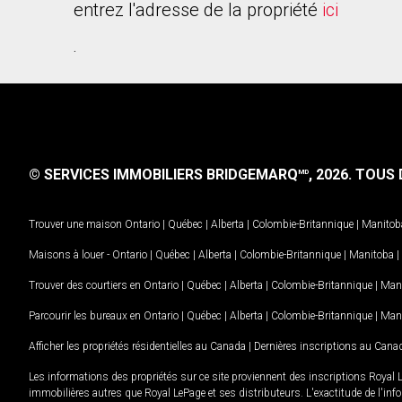
entrez l'adresse de la propriété
ici
.
© SERVICES IMMOBILIERS BRIDGEMARQ
, 2026.
TOUS D
MD
Trouver une maison
Ontario
|
Québec
|
Alberta
|
Colombie-Britannique
|
Manitob
Maisons à louer -
Ontario
|
Québec
|
Alberta
|
Colombie-Britannique
|
Manitoba
|
Trouver des courtiers en
Ontario
|
Québec
|
Alberta
|
Colombie-Britannique
|
Man
Parcourir les bureaux en
Ontario
|
Québec
|
Alberta
|
Colombie-Britannique
|
Man
Afficher les propriétés résidentielles au Canada
|
Dernières inscriptions au Cana
Les informations des propriétés sur ce site proviennent des inscriptions Royal 
immobilières autres que Royal LePage et ses distributeurs. L'exactitude de l'info