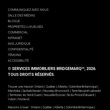
COMMUNIQUEZ AVEC NOUS
SALLE DES MÉDIAS
BLOGUE
PROPRIÉTÉS LUXUEUSES
COMMERCIAL
INTRANET
AVIS JURIDIQUE
CONFIDENTIALITÉ
TÉMOINS
ACCESSIBILITÉ
© SERVICES IMMOBILIERS BRIDGEMARQ
, 2026.
MD
TOUS DROITS RÉSERVÉS.
Trouver une maison
Ontario
|
Québec
|
Alberta
|
Colombie-Britannique
|
Manitoba
|
Saskatchewan
|
Nouveau-Brunswick
|
Terre-Neuve-et-Labrador
|
Territoires du Nord-Ouest
|
Nouvelle-Écosse
|
Île-du-Prince-Édouard
|
Yukon
|
Nunavut
.
Maisons à louer -
Ontario
|
Québec
|
Alberta
|
Colombie-Britannique
|