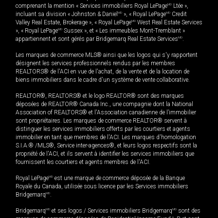
comprenant la mention « Services immobiliers Royal LePage
MD
Ltée »,
incluant sa division « Johnston & Daniel
MD
», « Royal LePage
MD
Credit
Valley Real Estate, Brokerage », « Royal LePage
MD
West Real Estate Services
», « Royal LePage
MD
Sussex », et « Les immeubles Mont-Tremblant »
appartiennent et sont gérés par Bridgemarq Real Estate Services
MD
.
Les marques de commerce MLS® ainsi que les logos qui s'y rapportent
désignent les services professionnels rendus par les membres
REALTORS® de l'ACI en vue de l'achat, de la vente et de la location de
biens immobiliers dans le cadre d'un système de vente collaborative.
REALTOR®, REALTORS® et le logo REALTOR® sont des marques
déposées de REALTOR® Canada Inc., une compagnie dont la National
Association of REALTORS® et l'Association canadienne de l’immobilier
sont propriétaires. Les marques de commerce REALTOR® servent à
distinguer les services immobiliers offerts par les courtiers et agents
immobilier en tant que membres de l'ACI. Les marques d'homologation
S.I.A.® /MLS®, Service inter-agences®, et leurs logos respectifs sont la
propriété de l'ACI, et ils servent à identifier les services immobiliers que
fournissent les courtiers et agents membres de l'ACI.
Royal LePage
MD
est une marque de commerce déposée de la Banque
Royale du Canada, utilisée sous licence par les Services immobiliers
Bridgemarq
MD
.
Bridgemarq
MD
et ses logos / Services immobiliers Bridgemarq
MD
sont des