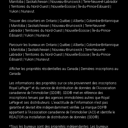
Manitoba
|
Saskatchewan
|
Nouveau-Brunswick
|
Terre-Neuve-et-Labrador
|
Territoires du Nord-Ouest
|
Nouvelle-Écosse
|
Île-du-Prince-Édouard
|
Yukon
|
Nunavut
.
Trouver des courtiers en
Ontario
|
Québec
|
Alberta
|
Colombie-Britannique
|
Manitoba
|
Saskatchewan
|
Nouveau-Brunswick
|
Terre-Neuve-et-
Labrador
|
Territoires du Nord-Ouest
|
Nouvelle-Écosse
|
Île-du-Prince-
Édouard
|
Yukon
|
Nunavut
Parcourir les bureaux en
Ontario
|
Québec
|
Alberta
|
Colombie-Britannique
|
Manitoba
|
Saskatchewan
|
Nouveau-Brunswick
|
Terre-Neuve-et-
Labrador
|
Territoires du Nord-Ouest
|
Nouvelle-Écosse
|
Île-du-Prince-
Édouard
|
Yukon
|
Nunavut
Afficher les propriétés résidentielles au Canada
|
Dernières inscriptions au
Canada
Les informations des propriétés sur ce site proviennent des inscriptions
Royal LePage
MD
et du service de distribution de données de l'Association
canadienne de l’immobilier (SDD®). SDD® met en référence des
inscriptions tenues par des agences immobilières autres que Royal
LePage et ses distributeurs. L'exactitude de l'information n'est pas
garantie et devrait être indépendamment vérifiée. La marque DDF®
appartient à l'Association canadienne de l’immobilier (ACI) et identifie le
REALTOR.ca Installation de distribution de données (SDD®).
*Tous les bureaux sont des propriétés indépendantes. Les bureaux