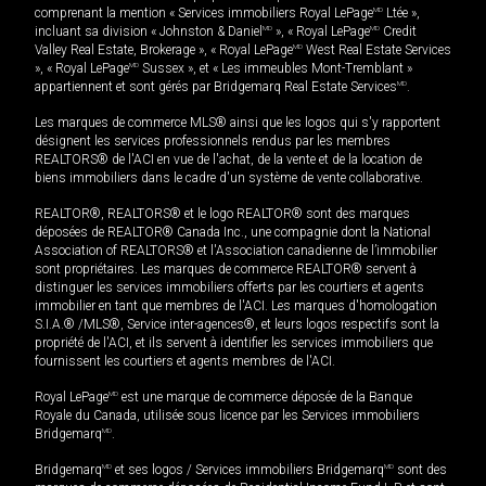
comprenant la mention « Services immobiliers Royal LePage
MD
Ltée »,
incluant sa division « Johnston & Daniel
MD
», « Royal LePage
MD
Credit
Valley Real Estate, Brokerage », « Royal LePage
MD
West Real Estate Services
», « Royal LePage
MD
Sussex », et « Les immeubles Mont-Tremblant »
appartiennent et sont gérés par Bridgemarq Real Estate Services
MD
.
Les marques de commerce MLS® ainsi que les logos qui s'y rapportent
désignent les services professionnels rendus par les membres
REALTORS® de l'ACI en vue de l'achat, de la vente et de la location de
biens immobiliers dans le cadre d'un système de vente collaborative.
REALTOR®, REALTORS® et le logo REALTOR® sont des marques
déposées de REALTOR® Canada Inc., une compagnie dont la National
Association of REALTORS® et l'Association canadienne de l’immobilier
sont propriétaires. Les marques de commerce REALTOR® servent à
distinguer les services immobiliers offerts par les courtiers et agents
immobilier en tant que membres de l'ACI. Les marques d'homologation
S.I.A.® /MLS®, Service inter-agences®, et leurs logos respectifs sont la
propriété de l'ACI, et ils servent à identifier les services immobiliers que
fournissent les courtiers et agents membres de l'ACI.
Royal LePage
MD
est une marque de commerce déposée de la Banque
Royale du Canada, utilisée sous licence par les Services immobiliers
Bridgemarq
MD
.
Bridgemarq
MD
et ses logos / Services immobiliers Bridgemarq
MD
sont des