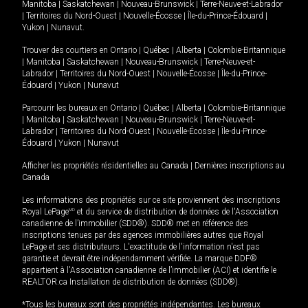
Manitoba
|
Saskatchewan
|
Nouveau-Brunswick
|
Terre-Neuve-et-Labrador
|
Territoires du Nord-Ouest
|
Nouvelle-Écosse
|
Île-du-Prince-Édouard
|
Yukon
|
Nunavut
.
Trouver des courtiers en
Ontario
|
Québec
|
Alberta
|
Colombie-Britannique
|
Manitoba
|
Saskatchewan
|
Nouveau-Brunswick
|
Terre-Neuve-et-
Labrador
|
Territoires du Nord-Ouest
|
Nouvelle-Écosse
|
Île-du-Prince-
Édouard
|
Yukon
|
Nunavut
Parcourir les bureaux en
Ontario
|
Québec
|
Alberta
|
Colombie-Britannique
|
Manitoba
|
Saskatchewan
|
Nouveau-Brunswick
|
Terre-Neuve-et-
Labrador
|
Territoires du Nord-Ouest
|
Nouvelle-Écosse
|
Île-du-Prince-
Édouard
|
Yukon
|
Nunavut
Afficher les propriétés résidentielles au Canada
|
Dernières inscriptions au
Canada
Les informations des propriétés sur ce site proviennent des inscriptions
Royal LePage
MD
et du service de distribution de données de l'Association
canadienne de l’immobilier (SDD®). SDD® met en référence des
inscriptions tenues par des agences immobilières autres que Royal
LePage et ses distributeurs. L'exactitude de l'information n'est pas
garantie et devrait être indépendamment vérifiée. La marque DDF®
appartient à l'Association canadienne de l’immobilier (ACI) et identifie le
REALTOR.ca Installation de distribution de données (SDD®).
*Tous les bureaux sont des propriétés indépendantes. Les bureaux