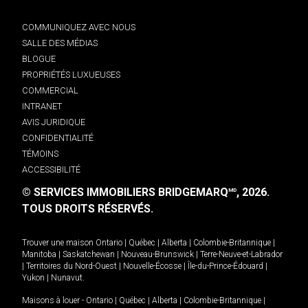
COMMUNIQUEZ AVEC NOUS
SALLE DES MÉDIAS
BLOGUE
PROPRIÉTÉS LUXUEUSES
COMMERCIAL
INTRANET
AVIS JURIDIQUE
CONFIDENTIALITÉ
TÉMOINS
ACCESSIBILITÉ
© SERVICES IMMOBILIERS BRIDGEMARQ
, 2026.
MD
TOUS DROITS RÉSERVÉS.
Trouver une maison
Ontario
|
Québec
|
Alberta
|
Colombie-Britannique
|
Manitoba
|
Saskatchewan
|
Nouveau-Brunswick
|
Terre-Neuve-et-Labrador
|
Territoires du Nord-Ouest
|
Nouvelle-Écosse
|
Île-du-Prince-Édouard
|
Yukon
|
Nunavut
.
Maisons à louer -
Ontario
|
Québec
|
Alberta
|
Colombie-Britannique
|