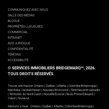
COMMUNIQUEZ AVEC NOUS
SALLE DES MÉDIAS
BLOGUE
PROPRIÉTÉS LUXUEUSES
COMMERCIAL
INTRANET
AVIS JURIDIQUE
CONFIDENTIALITÉ
TÉMOINS
ACCESSIBILITÉ
© SERVICES IMMOBILIERS BRIDGEMARQ
, 2026.
MD
TOUS DROITS RÉSERVÉS.
Trouver une maison
Ontario
|
Québec
|
Alberta
|
Colombie-Britannique
|
Manitoba
|
Saskatchewan
|
Nouveau-Brunswick
|
Terre-Neuve-et-Labrador
|
Territoires du Nord-Ouest
|
Nouvelle-Écosse
|
Île-du-Prince-Édouard
|
Yukon
|
Nunavut
.
Maisons à louer -
Ontario
|
Québec
|
Alberta
|
Colombie-Britannique
|