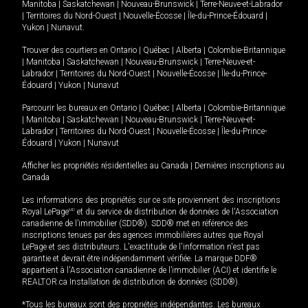
Manitoba
|
Saskatchewan
|
Nouveau-Brunswick
|
Terre-Neuve-et-Labrador
|
Territoires du Nord-Ouest
|
Nouvelle-Écosse
|
Île-du-Prince-Édouard
|
Yukon
|
Nunavut
.
Trouver des courtiers en
Ontario
|
Québec
|
Alberta
|
Colombie-Britannique
|
Manitoba
|
Saskatchewan
|
Nouveau-Brunswick
|
Terre-Neuve-et-
Labrador
|
Territoires du Nord-Ouest
|
Nouvelle-Écosse
|
Île-du-Prince-
Édouard
|
Yukon
|
Nunavut
Parcourir les bureaux en
Ontario
|
Québec
|
Alberta
|
Colombie-Britannique
|
Manitoba
|
Saskatchewan
|
Nouveau-Brunswick
|
Terre-Neuve-et-
Labrador
|
Territoires du Nord-Ouest
|
Nouvelle-Écosse
|
Île-du-Prince-
Édouard
|
Yukon
|
Nunavut
Afficher les propriétés résidentielles au Canada
|
Dernières inscriptions au
Canada
Les informations des propriétés sur ce site proviennent des inscriptions
Royal LePage
MD
et du service de distribution de données de l'Association
canadienne de l’immobilier (SDD®). SDD® met en référence des
inscriptions tenues par des agences immobilières autres que Royal
LePage et ses distributeurs. L'exactitude de l'information n'est pas
garantie et devrait être indépendamment vérifiée. La marque DDF®
appartient à l'Association canadienne de l’immobilier (ACI) et identifie le
REALTOR.ca Installation de distribution de données (SDD®).
*Tous les bureaux sont des propriétés indépendantes. Les bureaux