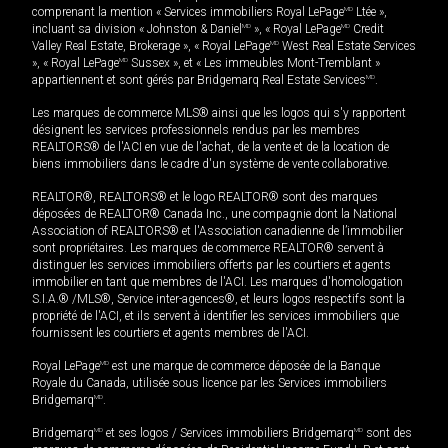
comprenant la mention « Services immobiliers Royal LePage
MD
Ltée »,
incluant sa division « Johnston & Daniel
MD
», « Royal LePage
MD
Credit
Valley Real Estate, Brokerage », « Royal LePage
MD
West Real Estate Services
», « Royal LePage
MD
Sussex », et « Les immeubles Mont-Tremblant »
appartiennent et sont gérés par Bridgemarq Real Estate Services
MD
.
Les marques de commerce MLS® ainsi que les logos qui s'y rapportent
désignent les services professionnels rendus par les membres
REALTORS® de l'ACI en vue de l'achat, de la vente et de la location de
biens immobiliers dans le cadre d'un système de vente collaborative.
REALTOR®, REALTORS® et le logo REALTOR® sont des marques
déposées de REALTOR® Canada Inc., une compagnie dont la National
Association of REALTORS® et l'Association canadienne de l’immobilier
sont propriétaires. Les marques de commerce REALTOR® servent à
distinguer les services immobiliers offerts par les courtiers et agents
immobilier en tant que membres de l'ACI. Les marques d'homologation
S.I.A.® /MLS®, Service inter-agences®, et leurs logos respectifs sont la
propriété de l'ACI, et ils servent à identifier les services immobiliers que
fournissent les courtiers et agents membres de l'ACI.
Royal LePage
MD
est une marque de commerce déposée de la Banque
Royale du Canada, utilisée sous licence par les Services immobiliers
Bridgemarq
MD
.
Bridgemarq
MD
et ses logos / Services immobiliers Bridgemarq
MD
sont des