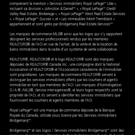
comprenant la mention « Services immobiliers Royal LePage
MD
Ltée »,
incluant sa division « Johnston & Daniel
MD
», « Royal LePage
MD
Credit
Valley Real Estate, Brokerage », « Royal LePage
MD
West Real Estate Services
», « Royal LePage
MD
Sussex », et « Les immeubles Mont-Tremblant »
appartiennent et sont gérés par Bridgemarq Real Estate Services
MD
.
Les marques de commerce MLS® ainsi que les logos qui s'y rapportent
désignent les services professionnels rendus par les membres
REALTORS® de l'ACI en vue de l'achat, de la vente et de la location de
biens immobiliers dans le cadre d'un système de vente collaborative.
REALTOR®, REALTORS® et le logo REALTOR® sont des marques
déposées de REALTOR® Canada Inc., une compagnie dont la National
Association of REALTORS® et l'Association canadienne de l’immobilier
sont propriétaires. Les marques de commerce REALTOR® servent à
distinguer les services immobiliers offerts par les courtiers et agents
immobilier en tant que membres de l'ACI. Les marques d'homologation
S.I.A.® /MLS®, Service inter-agences®, et leurs logos respectifs sont la
propriété de l'ACI, et ils servent à identifier les services immobiliers que
fournissent les courtiers et agents membres de l'ACI.
Royal LePage
MD
est une marque de commerce déposée de la Banque
Royale du Canada, utilisée sous licence par les Services immobiliers
Bridgemarq
MD
.
Bridgemarq
MD
et ses logos / Services immobiliers Bridgemarq
MD
sont des