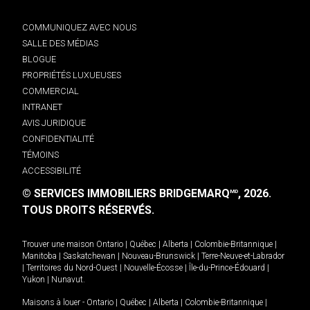
COMMUNIQUEZ AVEC NOUS
SALLE DES MÉDIAS
BLOGUE
PROPRIÉTÉS LUXUEUSES
COMMERCIAL
INTRANET
AVIS JURIDIQUE
CONFIDENTIALITÉ
TÉMOINS
ACCESSIBILITÉ
© SERVICES IMMOBILIERS BRIDGEMARQ
, 2026.
MD
TOUS DROITS RÉSERVÉS.
Trouver une maison
Ontario
|
Québec
|
Alberta
|
Colombie-Britannique
|
Manitoba
|
Saskatchewan
|
Nouveau-Brunswick
|
Terre-Neuve-et-Labrador
|
Territoires du Nord-Ouest
|
Nouvelle-Écosse
|
Île-du-Prince-Édouard
|
Yukon
|
Nunavut
.
Maisons à louer -
Ontario
|
Québec
|
Alberta
|
Colombie-Britannique
|