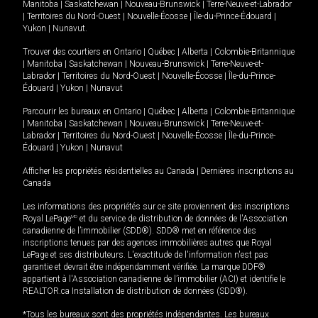
Manitoba
|
Saskatchewan
|
Nouveau-Brunswick
|
Terre-Neuve-et-Labrador
|
Territoires du Nord-Ouest
|
Nouvelle-Écosse
|
Île-du-Prince-Édouard
|
Yukon
|
Nunavut
.
Trouver des courtiers en
Ontario
|
Québec
|
Alberta
|
Colombie-Britannique
|
Manitoba
|
Saskatchewan
|
Nouveau-Brunswick
|
Terre-Neuve-et-
Labrador
|
Territoires du Nord-Ouest
|
Nouvelle-Écosse
|
Île-du-Prince-
Édouard
|
Yukon
|
Nunavut
Parcourir les bureaux en
Ontario
|
Québec
|
Alberta
|
Colombie-Britannique
|
Manitoba
|
Saskatchewan
|
Nouveau-Brunswick
|
Terre-Neuve-et-
Labrador
|
Territoires du Nord-Ouest
|
Nouvelle-Écosse
|
Île-du-Prince-
Édouard
|
Yukon
|
Nunavut
Afficher les propriétés résidentielles au Canada
|
Dernières inscriptions au
Canada
Les informations des propriétés sur ce site proviennent des inscriptions
Royal LePage
MD
et du service de distribution de données de l'Association
canadienne de l’immobilier (SDD®). SDD® met en référence des
inscriptions tenues par des agences immobilières autres que Royal
LePage et ses distributeurs. L'exactitude de l'information n'est pas
garantie et devrait être indépendamment vérifiée. La marque DDF®
appartient à l'Association canadienne de l’immobilier (ACI) et identifie le
REALTOR.ca Installation de distribution de données (SDD®).
*Tous les bureaux sont des propriétés indépendantes. Les bureaux