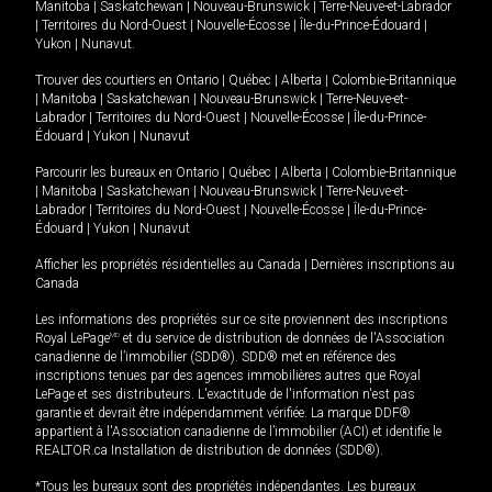
Manitoba
|
Saskatchewan
|
Nouveau-Brunswick
|
Terre-Neuve-et-Labrador
|
Territoires du Nord-Ouest
|
Nouvelle-Écosse
|
Île-du-Prince-Édouard
|
Yukon
|
Nunavut
.
Trouver des courtiers en
Ontario
|
Québec
|
Alberta
|
Colombie-Britannique
|
Manitoba
|
Saskatchewan
|
Nouveau-Brunswick
|
Terre-Neuve-et-
Labrador
|
Territoires du Nord-Ouest
|
Nouvelle-Écosse
|
Île-du-Prince-
Édouard
|
Yukon
|
Nunavut
Parcourir les bureaux en
Ontario
|
Québec
|
Alberta
|
Colombie-Britannique
|
Manitoba
|
Saskatchewan
|
Nouveau-Brunswick
|
Terre-Neuve-et-
Labrador
|
Territoires du Nord-Ouest
|
Nouvelle-Écosse
|
Île-du-Prince-
Édouard
|
Yukon
|
Nunavut
Afficher les propriétés résidentielles au Canada
|
Dernières inscriptions au
Canada
Les informations des propriétés sur ce site proviennent des inscriptions
Royal LePage
MD
et du service de distribution de données de l'Association
canadienne de l’immobilier (SDD®). SDD® met en référence des
inscriptions tenues par des agences immobilières autres que Royal
LePage et ses distributeurs. L'exactitude de l'information n'est pas
garantie et devrait être indépendamment vérifiée. La marque DDF®
appartient à l'Association canadienne de l’immobilier (ACI) et identifie le
REALTOR.ca Installation de distribution de données (SDD®).
*Tous les bureaux sont des propriétés indépendantes. Les bureaux