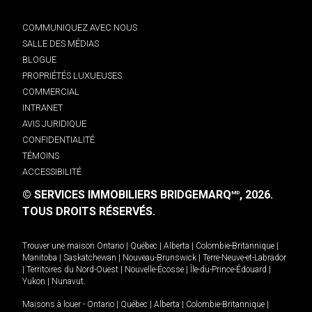
COMMUNIQUEZ AVEC NOUS
SALLE DES MÉDIAS
BLOGUE
PROPRIÉTÉS LUXUEUSES
COMMERCIAL
INTRANET
AVIS JURIDIQUE
CONFIDENTIALITÉ
TÉMOINS
ACCESSIBILITÉ
© SERVICES IMMOBILIERS BRIDGEMARQ
, 2026.
MD
TOUS DROITS RÉSERVÉS.
Trouver une maison
Ontario
|
Québec
|
Alberta
|
Colombie-Britannique
|
Manitoba
|
Saskatchewan
|
Nouveau-Brunswick
|
Terre-Neuve-et-Labrador
|
Territoires du Nord-Ouest
|
Nouvelle-Écosse
|
Île-du-Prince-Édouard
|
Yukon
|
Nunavut
.
Maisons à louer -
Ontario
|
Québec
|
Alberta
|
Colombie-Britannique
|