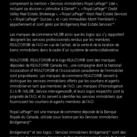
comprenant la mention « Services immobiliers Royal LePage
MD
Ltée »,
incluant sa division « Johnston & Daniel
MD
», « Royal LePage
MD
Credit
Valley Real Estate, Brokerage », « Royal LePage
MD
West Real Estate Services
», « Royal LePage
MD
Sussex », et « Les immeubles Mont-Tremblant »
appartiennent et sont gérés par Bridgemarq Real Estate Services
MD
.
Les marques de commerce MLS® ainsi que les logos qui s'y rapportent
désignent les services professionnels rendus par les membres
REALTORS® de l'ACI en vue de l'achat, de la vente et de la location de
biens immobiliers dans le cadre d'un système de vente collaborative.
REALTOR®, REALTORS® et le logo REALTOR® sont des marques
déposées de REALTOR® Canada Inc., une compagnie dont la National
Association of REALTORS® et l'Association canadienne de l’immobilier
sont propriétaires. Les marques de commerce REALTOR® servent à
distinguer les services immobiliers offerts par les courtiers et agents
immobilier en tant que membres de l'ACI. Les marques d'homologation
S.I.A.® /MLS®, Service inter-agences®, et leurs logos respectifs sont la
propriété de l'ACI, et ils servent à identifier les services immobiliers que
fournissent les courtiers et agents membres de l'ACI.
Royal LePage
MD
est une marque de commerce déposée de la Banque
Royale du Canada, utilisée sous licence par les Services immobiliers
Bridgemarq
MD
.
Bridgemarq
MD
et ses logos / Services immobiliers Bridgemarq
MD
sont des