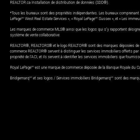
REALTOR.ca Installation de distribution de données (SDD®).
*Tous les bureaux sont des propriétés indépendantes. Les bureaux comprenant 
LePage
MD
West Real Estate Services », « Royal LePage
MD
Sussex », et « Les immeu
Les marques de commerce MLS® ainsi que les logos qui s'y rapportent désignent
système de vente collaborative.
REALTOR®, REALTORS® et le logo REALTOR® sont des marques déposées de REAL
commerce REALTOR® servent à distinguer les services immobiliers offerts par le
propriété de l'ACI, et ils servent à identifier les services immobiliers que fourni
Royal LePage
MD
est une marque de commerce déposée de la Banque Royale du Cana
Bridgemarq
MD
et ses logos / Services immobiliers Bridgemarq
MD
sont des marque