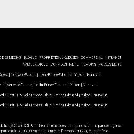
E DES MÉDIAS
BLOGUE
PROPRIÉTÉS LUXUEUSES
COMMERCIAL
INTRANET
AVIS JURIDIQUE
CONFIDENTIALITÉ
TÉMOINS
ACCESSIBILITÉ
-Ouest
|
Nouvelle-Écosse
|
Île-du-Prince-Édouard
|
Yukon
|
Nunavut
.
est
|
Nouvelle-Écosse
|
Île-du-Prince-Édouard
|
Yukon
|
Nunavut
.
Nord-Ouest
|
Nouvelle-Écosse
|
Île-du-Prince-Édouard
|
Yukon
|
Nunavut
Nord-Ouest
|
Nouvelle-Écosse
|
Île-du-Prince-Édouard
|
Yukon
|
Nunavut
mobilier (SDD®). SDD® met en référence des inscriptions tenues par des agences
rtient à l'Association canadienne de l’immobilier (ACI) et identifie le