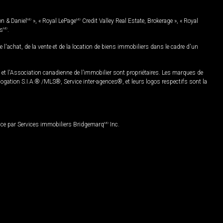
on & Daniel
MD
», « Royal LePage
MD
Credit Valley Real Estate, Brokerage », « Royal
es
MD
.
chat, de la vente et de la location de biens immobiliers dans le cadre d'un
Association canadienne de l’immobilier sont propriétaires. Les marques de
ation S.I.A.® /MLS®, Service inter-agences®, et leurs logos respectifs sont la
nce par Services immobiliers Bridgemarq
MD
Inc.