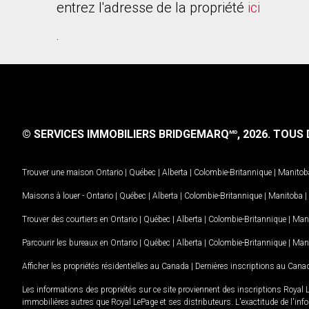
entrez l'adresse de la propriété
ici
.
© SERVICES IMMOBILIERS BRIDGEMARQ
, 2026.
TOUS D
MD
Trouver une maison
Ontario
|
Québec
|
Alberta
|
Colombie-Britannique
|
Manitob
Maisons à louer -
Ontario
|
Québec
|
Alberta
|
Colombie-Britannique
|
Manitoba
|
Trouver des courtiers en
Ontario
|
Québec
|
Alberta
|
Colombie-Britannique
|
Man
Parcourir les bureaux en
Ontario
|
Québec
|
Alberta
|
Colombie-Britannique
|
Man
Afficher les propriétés résidentielles au Canada
|
Dernières inscriptions au Cana
Les informations des propriétés sur ce site proviennent des inscriptions Royal 
immobilières autres que Royal LePage et ses distributeurs. L'exactitude de l'info