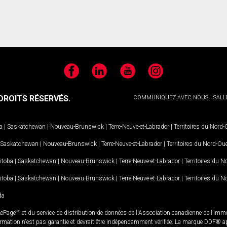
Facebook
LinkedIn
YouTube
Instagram
ROITS RÉSERVÉS.
COMMUNIQUEZ AVEC NOUS
SALL
a
|
Saskatchewan
|
Nouveau-Brunswick
|
Terre-Neuve-et-Labrador
|
Territoires du Nord
Saskatchewan
|
Nouveau-Brunswick
|
Terre-Neuve-et-Labrador
|
Territoires du Nord-Ou
itoba
|
Saskatchewan
|
Nouveau-Brunswick
|
Terre-Neuve-et-Labrador
|
Territoires du 
itoba
|
Saskatchewan
|
Nouveau-Brunswick
|
Terre-Neuve-et-Labrador
|
Territoires du 
da
LePage
MD
et du service de distribution de données de l'Association canadienne de l’im
rmation n'est pas garantie et devrait être indépendamment vérifiée. La marque DDF® appa