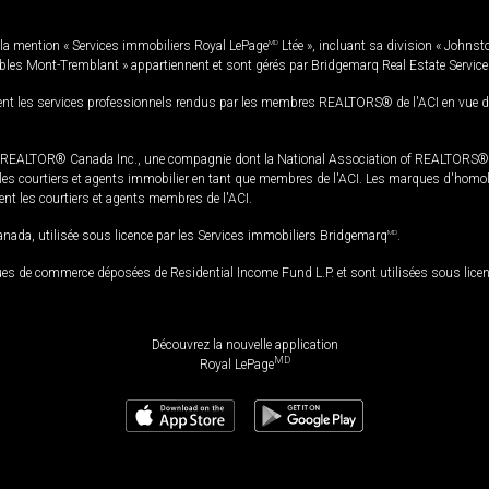
la mention « Services immobiliers Royal LePage
MD
Ltée », incluant sa division « Johnst
bles Mont-Tremblant » appartiennent et sont gérés par Bridgemarq Real Estate Servic
 les services professionnels rendus par les membres REALTORS® de l'ACI en vue de l'a
TOR® Canada Inc., une compagnie dont la National Association of REALTORS® et l'
s courtiers et agents immobilier en tant que membres de l'ACI. Les marques d'homolog
ssent les courtiers et agents membres de l'ACI.
da, utilisée sous licence par les Services immobiliers Bridgemarq
MD
.
s de commerce déposées de Residential Income Fund L.P. et sont utilisées sous lice
Découvrez la nouvelle application
MD
Royal LePage