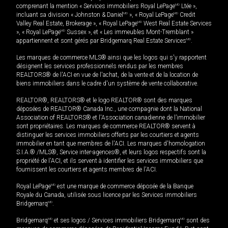
comprenant la mention « Services immobiliers Royal LePage
MD
Ltée »,
incluant sa division « Johnston & Daniel
MD
», « Royal LePage
MD
Credit
Valley Real Estate, Brokerage », « Royal LePage
MD
West Real Estate Services
», « Royal LePage
MD
Sussex », et « Les immeubles Mont-Tremblant »
appartiennent et sont gérés par Bridgemarq Real Estate Services
MD
.
Les marques de commerce MLS® ainsi que les logos qui s'y rapportent
désignent les services professionnels rendus par les membres
REALTORS® de l'ACI en vue de l'achat, de la vente et de la location de
biens immobiliers dans le cadre d'un système de vente collaborative.
REALTOR®, REALTORS® et le logo REALTOR® sont des marques
déposées de REALTOR® Canada Inc., une compagnie dont la National
Association of REALTORS® et l'Association canadienne de l’immobilier
sont propriétaires. Les marques de commerce REALTOR® servent à
distinguer les services immobiliers offerts par les courtiers et agents
immobilier en tant que membres de l'ACI. Les marques d'homologation
S.I.A.® /MLS®, Service inter-agences®, et leurs logos respectifs sont la
propriété de l'ACI, et ils servent à identifier les services immobiliers que
fournissent les courtiers et agents membres de l'ACI.
Royal LePage
MD
est une marque de commerce déposée de la Banque
Royale du Canada, utilisée sous licence par les Services immobiliers
Bridgemarq
MD
.
Bridgemarq
MD
et ses logos / Services immobiliers Bridgemarq
MD
sont des