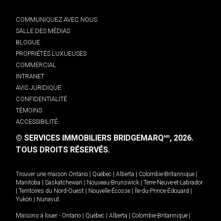
COMMUNIQUEZ AVEC NOUS
SALLE DES MÉDIAS
BLOGUE
PROPRIÉTÉS LUXUEUSES
COMMERCIAL
INTRANET
AVIS JURIDIQUE
CONFIDENTIALITÉ
TÉMOINS
ACCESSIBILITÉ
© SERVICES IMMOBILIERS BRIDGEMARQ
, 2026.
MD
TOUS DROITS RÉSERVÉS.
Trouver une maison
Ontario
|
Québec
|
Alberta
|
Colombie-Britannique
|
Manitoba
|
Saskatchewan
|
Nouveau-Brunswick
|
Terre-Neuve-et-Labrador
|
Territoires du Nord-Ouest
|
Nouvelle-Écosse
|
Île-du-Prince-Édouard
|
Yukon
|
Nunavut
.
Maisons à louer -
Ontario
|
Québec
|
Alberta
|
Colombie-Britannique
|