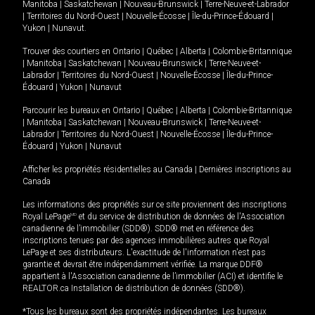
Manitoba
|
Saskatchewan
|
Nouveau-Brunswick
|
Terre-Neuve-et-Labrador
|
Territoires du Nord-Ouest
|
Nouvelle-Écosse
|
Île-du-Prince-Édouard
|
Yukon
|
Nunavut
.
Trouver des courtiers en
Ontario
|
Québec
|
Alberta
|
Colombie-Britannique
|
Manitoba
|
Saskatchewan
|
Nouveau-Brunswick
|
Terre-Neuve-et-
Labrador
|
Territoires du Nord-Ouest
|
Nouvelle-Écosse
|
Île-du-Prince-
Édouard
|
Yukon
|
Nunavut
Parcourir les bureaux en
Ontario
|
Québec
|
Alberta
|
Colombie-Britannique
|
Manitoba
|
Saskatchewan
|
Nouveau-Brunswick
|
Terre-Neuve-et-
Labrador
|
Territoires du Nord-Ouest
|
Nouvelle-Écosse
|
Île-du-Prince-
Édouard
|
Yukon
|
Nunavut
Afficher les propriétés résidentielles au Canada
|
Dernières inscriptions au
Canada
Les informations des propriétés sur ce site proviennent des inscriptions
Royal LePage
MD
et du service de distribution de données de l'Association
canadienne de l’immobilier (SDD®). SDD® met en référence des
inscriptions tenues par des agences immobilières autres que Royal
LePage et ses distributeurs. L'exactitude de l'information n'est pas
garantie et devrait être indépendamment vérifiée. La marque DDF®
appartient à l'Association canadienne de l’immobilier (ACI) et identifie le
REALTOR.ca Installation de distribution de données (SDD®).
*Tous les bureaux sont des propriétés indépendantes. Les bureaux