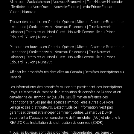
Manitoba
|
Saskatchewan
|
Nouveau-Brunswick
|
Terre-Neuve-et-Labrador
|
Territoires du Nord-Ouest
|
Nouvelle-Écosse
|
Île-du-Prince-Édouard
|
Yukon
|
Nunavut
.
Trouver des courtiers en
Ontario
|
Québec
|
Alberta
|
Colombie-Britannique
|
Manitoba
|
Saskatchewan
|
Nouveau-Brunswick
|
Terre-Neuve-et-
Labrador
|
Territoires du Nord-Ouest
|
Nouvelle-Écosse
|
Île-du-Prince-
Édouard
|
Yukon
|
Nunavut
Parcourir les bureaux en
Ontario
|
Québec
|
Alberta
|
Colombie-Britannique
|
Manitoba
|
Saskatchewan
|
Nouveau-Brunswick
|
Terre-Neuve-et-
Labrador
|
Territoires du Nord-Ouest
|
Nouvelle-Écosse
|
Île-du-Prince-
Édouard
|
Yukon
|
Nunavut
Afficher les propriétés résidentielles au Canada
|
Dernières inscriptions au
Canada
Les informations des propriétés sur ce site proviennent des inscriptions
Royal LePage
MD
et du service de distribution de données de l'Association
canadienne de l’immobilier (SDD®). SDD® met en référence des
inscriptions tenues par des agences immobilières autres que Royal
LePage et ses distributeurs. L'exactitude de l'information n'est pas
garantie et devrait être indépendamment vérifiée. La marque DDF®
appartient à l'Association canadienne de l’immobilier (ACI) et identifie le
REALTOR.ca Installation de distribution de données (SDD®).
*Tous les bureaux sont des propriétés indépendantes. Les bureaux