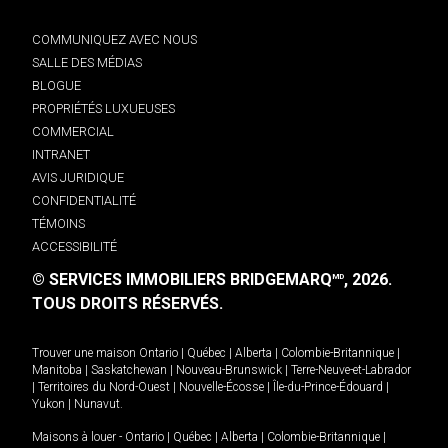
COMMUNIQUEZ AVEC NOUS
SALLE DES MÉDIAS
BLOGUE
PROPRIÉTÉS LUXUEUSES
COMMERCIAL
INTRANET
AVIS JURIDIQUE
CONFIDENTIALITÉ
TÉMOINS
ACCESSIBILITÉ
© SERVICES IMMOBILIERS BRIDGEMARQ
, 2026.
MD
TOUS DROITS RÉSERVÉS.
Trouver une maison
Ontario
|
Québec
|
Alberta
|
Colombie-Britannique
|
Manitoba
|
Saskatchewan
|
Nouveau-Brunswick
|
Terre-Neuve-et-Labrador
|
Territoires du Nord-Ouest
|
Nouvelle-Écosse
|
Île-du-Prince-Édouard
|
Yukon
|
Nunavut
.
Maisons à louer -
Ontario
|
Québec
|
Alberta
|
Colombie-Britannique
|