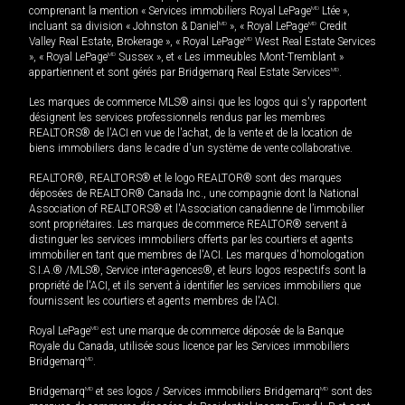
comprenant la mention « Services immobiliers Royal LePage
MD
Ltée »,
incluant sa division « Johnston & Daniel
MD
», « Royal LePage
MD
Credit
Valley Real Estate, Brokerage », « Royal LePage
MD
West Real Estate Services
», « Royal LePage
MD
Sussex », et « Les immeubles Mont-Tremblant »
appartiennent et sont gérés par Bridgemarq Real Estate Services
MD
.
Les marques de commerce MLS® ainsi que les logos qui s'y rapportent
désignent les services professionnels rendus par les membres
REALTORS® de l'ACI en vue de l'achat, de la vente et de la location de
biens immobiliers dans le cadre d'un système de vente collaborative.
REALTOR®, REALTORS® et le logo REALTOR® sont des marques
déposées de REALTOR® Canada Inc., une compagnie dont la National
Association of REALTORS® et l'Association canadienne de l’immobilier
sont propriétaires. Les marques de commerce REALTOR® servent à
distinguer les services immobiliers offerts par les courtiers et agents
immobilier en tant que membres de l'ACI. Les marques d'homologation
S.I.A.® /MLS®, Service inter-agences®, et leurs logos respectifs sont la
propriété de l'ACI, et ils servent à identifier les services immobiliers que
fournissent les courtiers et agents membres de l'ACI.
Royal LePage
MD
est une marque de commerce déposée de la Banque
Royale du Canada, utilisée sous licence par les Services immobiliers
Bridgemarq
MD
.
Bridgemarq
MD
et ses logos / Services immobiliers Bridgemarq
MD
sont des