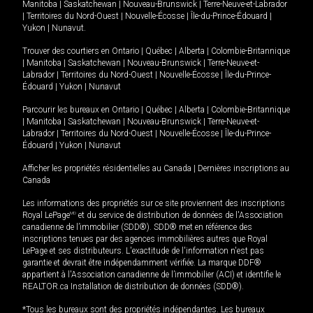
Manitoba
|
Saskatchewan
|
Nouveau-Brunswick
|
Terre-Neuve-et-Labrador
|
Territoires du Nord-Ouest
|
Nouvelle-Écosse
|
Île-du-Prince-Édouard
|
Yukon
|
Nunavut
.
Trouver des courtiers en
Ontario
|
Québec
|
Alberta
|
Colombie-Britannique
|
Manitoba
|
Saskatchewan
|
Nouveau-Brunswick
|
Terre-Neuve-et-
Labrador
|
Territoires du Nord-Ouest
|
Nouvelle-Écosse
|
Île-du-Prince-
Édouard
|
Yukon
|
Nunavut
Parcourir les bureaux en
Ontario
|
Québec
|
Alberta
|
Colombie-Britannique
|
Manitoba
|
Saskatchewan
|
Nouveau-Brunswick
|
Terre-Neuve-et-
Labrador
|
Territoires du Nord-Ouest
|
Nouvelle-Écosse
|
Île-du-Prince-
Édouard
|
Yukon
|
Nunavut
Afficher les propriétés résidentielles au Canada
|
Dernières inscriptions au
Canada
Les informations des propriétés sur ce site proviennent des inscriptions
Royal LePage
MD
et du service de distribution de données de l'Association
canadienne de l’immobilier (SDD®). SDD® met en référence des
inscriptions tenues par des agences immobilières autres que Royal
LePage et ses distributeurs. L'exactitude de l'information n'est pas
garantie et devrait être indépendamment vérifiée. La marque DDF®
appartient à l'Association canadienne de l’immobilier (ACI) et identifie le
REALTOR.ca Installation de distribution de données (SDD®).
*Tous les bureaux sont des propriétés indépendantes. Les bureaux