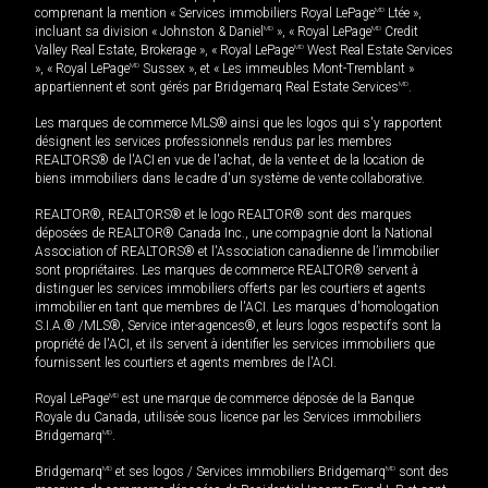
comprenant la mention « Services immobiliers Royal LePage
MD
Ltée »,
incluant sa division « Johnston & Daniel
MD
», « Royal LePage
MD
Credit
Valley Real Estate, Brokerage », « Royal LePage
MD
West Real Estate Services
», « Royal LePage
MD
Sussex », et « Les immeubles Mont-Tremblant »
appartiennent et sont gérés par Bridgemarq Real Estate Services
MD
.
Les marques de commerce MLS® ainsi que les logos qui s'y rapportent
désignent les services professionnels rendus par les membres
REALTORS® de l'ACI en vue de l'achat, de la vente et de la location de
biens immobiliers dans le cadre d'un système de vente collaborative.
REALTOR®, REALTORS® et le logo REALTOR® sont des marques
déposées de REALTOR® Canada Inc., une compagnie dont la National
Association of REALTORS® et l'Association canadienne de l’immobilier
sont propriétaires. Les marques de commerce REALTOR® servent à
distinguer les services immobiliers offerts par les courtiers et agents
immobilier en tant que membres de l'ACI. Les marques d'homologation
S.I.A.® /MLS®, Service inter-agences®, et leurs logos respectifs sont la
propriété de l'ACI, et ils servent à identifier les services immobiliers que
fournissent les courtiers et agents membres de l'ACI.
Royal LePage
MD
est une marque de commerce déposée de la Banque
Royale du Canada, utilisée sous licence par les Services immobiliers
Bridgemarq
MD
.
Bridgemarq
MD
et ses logos / Services immobiliers Bridgemarq
MD
sont des