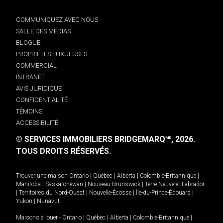
COMMUNIQUEZ AVEC NOUS
SALLE DES MÉDIAS
BLOGUE
PROPRIÉTÉS LUXUEUSES
COMMERCIAL
INTRANET
AVIS JURIDIQUE
CONFIDENTIALITÉ
TÉMOINS
ACCESSIBILITÉ
© SERVICES IMMOBILIERS BRIDGEMARQ
, 2026.
MD
TOUS DROITS RÉSERVÉS.
Trouver une maison
Ontario
|
Québec
|
Alberta
|
Colombie-Britannique
|
Manitoba
|
Saskatchewan
|
Nouveau-Brunswick
|
Terre-Neuve-et-Labrador
|
Territoires du Nord-Ouest
|
Nouvelle-Écosse
|
Île-du-Prince-Édouard
|
Yukon
|
Nunavut
.
Maisons à louer -
Ontario
|
Québec
|
Alberta
|
Colombie-Britannique
|