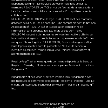
rapportent désignent les services professionnels rendus par les
membres REALTORS® de l'ACI en vue de l'achat, de la vente et de la
location de biens immobiliers dans le cadre d'un système de vente
collaborative.
REALTOR®, REALTORS® et le logo REALTOR® sont des marques
déposées de REALTOR® Canada Inc., une compagnie dont la National
Association of REALTORS® et l'Association canadienne de
l’immobilier sont propriétaires. Les marques de commerce
REALTOR® servent à distinguer les services immobiliers offerts par
les courtiers et agents immobilier en tant que membres de l'ACI. Les
marques d'homologation S.I.A.® /MLS®, Service inter-agences®, et
leurs logos respectifs sont la propriété de l'ACI, et ils servent à
identifier les services immobiliers que fournissent les courtiers et
agents membres de l'ACI.
Royal LePage
est une marque de commerce déposée de la Banque
MD
Royale du Canada, utilisée sous licence par les Services immobiliers
Bridgemarq
.
MD
Bridgemarq
et ses logos / Services immobiliers Bridgemarq
sont
MD
MD
des marques de commerce déposées de Residential Income Fund L.P.
et sont utilisées sous licence par Services immobiliers Bridgemarq
MD
Inc.
Découvrez la nouvelle application
MD
Royal LePage