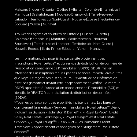
Maisons à louer -
Ontario
|
Québec
|
Alberta
|
Colombie-Britannique
|
Manitoba
|
Saskatchewan
|
Nouveau-Brunswick
|
Terre-Neuve-et-
Labrador
|
Territoires du Nord-Ouest
|
Nouvelle-Écosse
|
Île-du-Prince-
Édouard
|
Yukon
|
Nunavut
.
Trouver des agents et courtiers en
Ontario
|
Québec
|
Alberta
|
Colombie-Britannique
|
Manitoba
|
Saskatchewan
|
Nouveau-
Brunswick
|
Terre-Neuve-et-Labrador
|
Territoires du Nord-Ouest
|
Nouvelle-Écosse
|
Île-du-Prince-Édouard
|
Yukon
|
Nunavut
Les informations des propriétés sur ce site proviennent des
inscriptions Royal LePage
et du service de distribution de données de
MD
l'Association canadienne de l’immobilier (SDD®). SDD® met en
référence des inscriptions tenues par des agences immobilières autres
que Royal LePage et ses distributeurs. L'exactitude de l'information
n'est pas garantie et devrait être indépendamment vérifiée. La marque
DDF® appartient à l'Association canadienne de l’immobilier (ACI) et
identifie le REALTOR.ca Installation de distribution de données
(SDD®).
*Tous les bureaux sont des propriétés indépendantes. Les bureaux
comprenant la mention « Services immobiliers Royal LePage
Ltée »,
MD
incluant sa division « Johnston & Daniel
», « Royal LePage
Credit
MD
MD
Valley Real Estate, Brokerage », « Royal LePage
West Real Estate
MD
Services », « Royal LePage
Sussex », et « Les immeubles Mont-
MD
Tremblant » appartiennent et sont gérés par Bridgemarq Real Estate
Services
.
MD
Les marques de commerce MLS® ainsi que les logos qui s'y