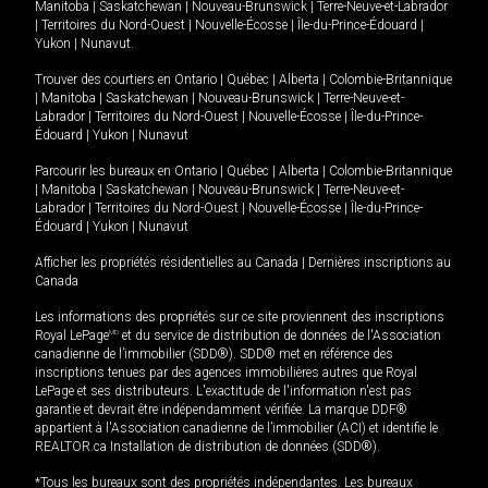
Manitoba
|
Saskatchewan
|
Nouveau-Brunswick
|
Terre-Neuve-et-Labrador
|
Territoires du Nord-Ouest
|
Nouvelle-Écosse
|
Île-du-Prince-Édouard
|
Yukon
|
Nunavut
.
Trouver des courtiers en
Ontario
|
Québec
|
Alberta
|
Colombie-Britannique
|
Manitoba
|
Saskatchewan
|
Nouveau-Brunswick
|
Terre-Neuve-et-
Labrador
|
Territoires du Nord-Ouest
|
Nouvelle-Écosse
|
Île-du-Prince-
Édouard
|
Yukon
|
Nunavut
Parcourir les bureaux en
Ontario
|
Québec
|
Alberta
|
Colombie-Britannique
|
Manitoba
|
Saskatchewan
|
Nouveau-Brunswick
|
Terre-Neuve-et-
Labrador
|
Territoires du Nord-Ouest
|
Nouvelle-Écosse
|
Île-du-Prince-
Édouard
|
Yukon
|
Nunavut
Afficher les propriétés résidentielles au Canada
|
Dernières inscriptions au
Canada
Les informations des propriétés sur ce site proviennent des inscriptions
Royal LePage
MD
et du service de distribution de données de l'Association
canadienne de l’immobilier (SDD®). SDD® met en référence des
inscriptions tenues par des agences immobilières autres que Royal
LePage et ses distributeurs. L'exactitude de l'information n'est pas
garantie et devrait être indépendamment vérifiée. La marque DDF®
appartient à l'Association canadienne de l’immobilier (ACI) et identifie le
REALTOR.ca Installation de distribution de données (SDD®).
*Tous les bureaux sont des propriétés indépendantes. Les bureaux