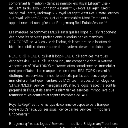
comprenant la mention « Services immobiliers Royal LePage
MD
Ltée »,
incluant sa division « Johnston & Daniel
MD
», « Royal LePage
MD
Credit
Valley Real Estate, Brokerage », « Royal LePage
MD
West Real Estate Services
», « Royal LePage
MD
Sussex », et « Les immeubles Mont-Tremblant »
appartiennent et sont gérés par Bridgemarq Real Estate Services
MD
.
Les marques de commerce MLS® ainsi que les logos qui s'y rapportent
désignent les services professionnels rendus par les membres
REALTORS® de l'ACI en vue de l'achat, de la vente et de la location de
biens immobiliers dans le cadre d'un système de vente collaborative.
REALTOR®, REALTORS® et le logo REALTOR® sont des marques
déposées de REALTOR® Canada Inc., une compagnie dont la National
Association of REALTORS® et l'Association canadienne de l’immobilier
sont propriétaires. Les marques de commerce REALTOR® servent à
distinguer les services immobiliers offerts par les courtiers et agents
immobilier en tant que membres de l'ACI. Les marques d'homologation
S.I.A.® /MLS®, Service inter-agences®, et leurs logos respectifs sont la
propriété de l'ACI, et ils servent à identifier les services immobiliers que
fournissent les courtiers et agents membres de l'ACI.
Royal LePage
MD
est une marque de commerce déposée de la Banque
Royale du Canada, utilisée sous licence par les Services immobiliers
Bridgemarq
MD
.
Bridgemarq
MD
et ses logos / Services immobiliers Bridgemarq
MD
sont des