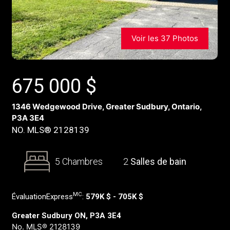
Voir les 37 Photos
675 000
$
1346 Wedgewood Drive, Greater Sudbury, Ontario,
P3A 3E4
NO. MLS® 2128139
5 Chambres
2
Salles de bain
MC
ÉvaluationExpress
:
579K $ - 705K $
Greater Sudbury ON, P3A 3E4
No. MLS® 2128139