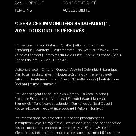
AVIS JURIDIQUE
CONFIDENTIALITÉ
TÉMOINS
ACCESSIBILITÉ
© SERVICES IMMOBILIERS BRIDGEMARQ
,
MD
2026.
TOUS DROITS RÉSERVÉS.
Trouver une maison
Ontario
|
Québec
|
Alberta
|
Colombie-
Britannique
|
Manitoba
|
Saskatchewan
|
Nouveau-Brunswick
|
Terre-
Neuve-et-Labrador
|
Territoires du Nord-Ouest
|
Nouvelle-Écosse
|
Île-du-
Prince-Édouard
|
Yukon
|
Nunavut
.
Maisons à louer -
Ontario
|
Québec
|
Alberta
|
Colombie-Britannique
|
Manitoba
|
Saskatchewan
|
Nouveau-Brunswick
|
Terre-Neuve-et-
Labrador
|
Territoires du Nord-Ouest
|
Nouvelle-Écosse
|
Île-du-Prince-
Édouard
|
Yukon
|
Nunavut
.
Trouver des agents et courtiers en
Ontario
|
Québec
|
Alberta
|
Colombie-Britannique
|
Manitoba
|
Saskatchewan
|
Nouveau-
Brunswick
|
Terre-Neuve-et-Labrador
|
Territoires du Nord-Ouest
|
Nouvelle-Écosse
|
Île-du-Prince-Édouard
|
Yukon
|
Nunavut
Les informations des propriétés sur ce site proviennent des
inscriptions Royal LePage
et du service de distribution de données de
MD
l'Association canadienne de l’immobilier (SDD®). SDD® met en
référence des inscriptions tenues par des agences immobilières autres