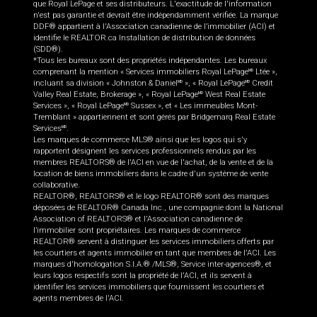
que Royal LePage et ses distributeurs. L'exactitude de l'information
n'est pas garantie et devrait être indépendamment vérifiée. La marque
DDF® appartient à l'Association canadienne de l’immobilier (ACI) et
identifie le REALTOR.ca Installation de distribution de données
(SDD®).
*Tous les bureaux sont des propriétés indépendantes. Les bureaux
comprenant la mention « Services immobiliers Royal LePage
Ltée »,
MD
incluant sa division « Johnston & Daniel
», « Royal LePage
Credit
MD
MD
Valley Real Estate, Brokerage », « Royal LePage
West Real Estate
MD
Services », « Royal LePage
Sussex », et « Les immeubles Mont-
MD
Tremblant » appartiennent et sont gérés par Bridgemarq Real Estate
Services
.
MD
Les marques de commerce MLS® ainsi que les logos qui s'y
rapportent désignent les services professionnels rendus par les
membres REALTORS® de l'ACI en vue de l'achat, de la vente et de la
location de biens immobiliers dans le cadre d'un système de vente
collaborative.
REALTOR®, REALTORS® et le logo REALTOR® sont des marques
déposées de REALTOR® Canada Inc., une compagnie dont la National
Association of REALTORS® et l'Association canadienne de
l’immobilier sont propriétaires. Les marques de commerce
REALTOR® servent à distinguer les services immobiliers offerts par
les courtiers et agents immobilier en tant que membres de l'ACI. Les
marques d'homologation S.I.A.® /MLS®, Service inter-agences®, et
leurs logos respectifs sont la propriété de l'ACI, et ils servent à
identifier les services immobiliers que fournissent les courtiers et
agents membres de l'ACI.