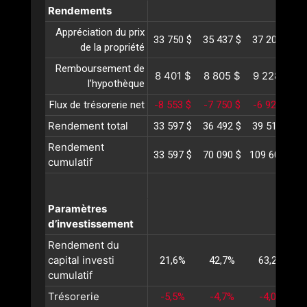
Rendements
Appréciation du prix
33 750 $
35 437 $
37 209 $
3
de la propriété
Remboursement de
8 401 $
8 805 $
9 228 $
l’hypothèque
Flux de trésorerie net
-8 553 $
-7 750 $
-6 921 $
-
Rendement total
33 597 $
36 492 $
39 516 $
4
Rendement
33 597 $
70 090 $
109 607 $
1
cumulatif
Paramètres
d’investissement
Rendement du
capital investi
21,6%
42,7%
63,2%
cumulatif
Trésorerie
-5,5%
-4,7%
-4,0%