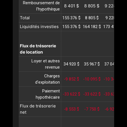
Remboursement de
8 401 $
8 805 $
9 228 $
l’hypothèque
Total
155 376 $
8 805 $
9 228 $
Liquidités investies
155 376 $
164 182 $
173 411 $
1
Flux de trésorerie
de location
Loyer et autres
34 920 $
35 967 $
37 046 $
3
revenue
Charges
-9 852 $
-10 095 $
-10 345 $
-
d'exploitation
Paiement
-33 622 $
-33 622 $
-33 622 $
-
hypothécaire
Flux de trésorerie
-8 553 $
-7 750 $
-6 921 $
-
net