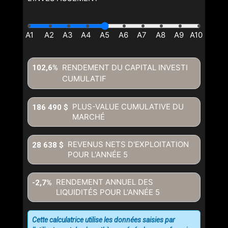
RENDEMENT DU CAPITAL INVESTI
102,6%
CUMULATIF
PLUS-VALUE CUMULATIVE DU
186 490 $
MARCHÉ
REVENUS NETS D'EXPLOITATION
28 638 $
POUR L'ANNÉE
5
RENDEMENT ANNUEL DES
-2,7%
LIQUIDITÉS POUR L'ANNÉE
5
Cette calculatrice utilise les données saisies par