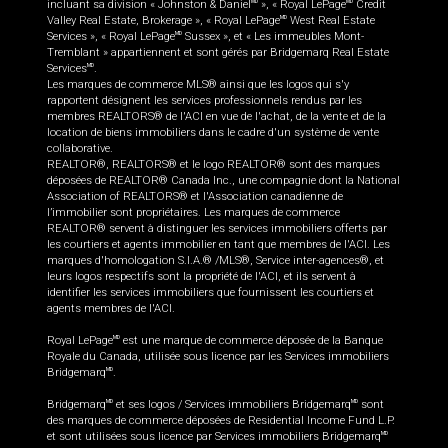
incluant sa division « Johnston & Daniel
», « Royal LePage
Credit
MD
MD
Valley Real Estate, Brokerage », « Royal LePage
West Real Estate
MD
Services », « Royal LePage
Sussex », et « Les immeubles Mont-
MD
Tremblant » appartiennent et sont gérés par Bridgemarq Real Estate
Services
.
MD
Les marques de commerce MLS® ainsi que les logos qui s'y
rapportent désignent les services professionnels rendus par les
membres REALTORS® de l'ACI en vue de l'achat, de la vente et de la
location de biens immobiliers dans le cadre d'un système de vente
collaborative.
REALTOR®, REALTORS® et le logo REALTOR® sont des marques
déposées de REALTOR® Canada Inc., une compagnie dont la National
Association of REALTORS® et l'Association canadienne de
l’immobilier sont propriétaires. Les marques de commerce
REALTOR® servent à distinguer les services immobiliers offerts par
les courtiers et agents immobilier en tant que membres de l'ACI. Les
marques d'homologation S.I.A.® /MLS®, Service inter-agences®, et
leurs logos respectifs sont la propriété de l'ACI, et ils servent à
identifier les services immobiliers que fournissent les courtiers et
agents membres de l'ACI.
Royal LePage
est une marque de commerce déposée de la Banque
MD
Royale du Canada, utilisée sous licence par les Services immobiliers
Bridgemarq
.
MD
Bridgemarq
et ses logos / Services immobiliers Bridgemarq
sont
MD
MD
des marques de commerce déposées de Residential Income Fund L.P.
et sont utilisées sous licence par Services immobiliers Bridgemarq
MD