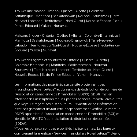
Trouver une maison
Ontario
|
Québec
|
Alberta
|
Colombie-
Britannique
|
Manitoba
|
Saskatchewan
|
Nouveau-Brunswick
|
Terre-
Neuve-et-Labrador
|
Territoires du Nord-Ouest
|
Nouvelle-Écosse
|
Île-du-
Prince-Édouard
|
Yukon
|
Nunavut
.
Maisons à louer -
Ontario
|
Québec
|
Alberta
|
Colombie-Britannique
|
Manitoba
|
Saskatchewan
|
Nouveau-Brunswick
|
Terre-Neuve-et-
Labrador
|
Territoires du Nord-Ouest
|
Nouvelle-Écosse
|
Île-du-Prince-
Édouard
|
Yukon
|
Nunavut
.
Trouver des agents et courtiers en
Ontario
|
Québec
|
Alberta
|
Colombie-Britannique
|
Manitoba
|
Saskatchewan
|
Nouveau-
Brunswick
|
Terre-Neuve-et-Labrador
|
Territoires du Nord-Ouest
|
Nouvelle-Écosse
|
Île-du-Prince-Édouard
|
Yukon
|
Nunavut
Les informations des propriétés sur ce site proviennent des
inscriptions Royal LePage
et du service de distribution de données de
MD
l'Association canadienne de l’immobilier (SDD®). SDD® met en
référence des inscriptions tenues par des agences immobilières autres
que Royal LePage et ses distributeurs. L'exactitude de l'information
n'est pas garantie et devrait être indépendamment vérifiée. La marque
DDF® appartient à l'Association canadienne de l’immobilier (ACI) et
identifie le REALTOR.ca Installation de distribution de données
(SDD®).
*Tous les bureaux sont des propriétés indépendantes. Les bureaux
comprenant la mention « Services immobiliers Royal LePage
Ltée »,
MD