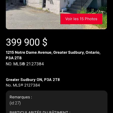
Voir les 15 Photos
399 900
$
1215 Notre Dame Avenue, Greater Sudbury, Ontario,
P3A 2T8
NO. MLS® 2127384
Greater Sudbury ON, P3A 2T8
No. MLS® 2127384
Remarques :
(id:27)
PARTICULARITÉS DU BÂTIMENT :