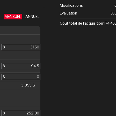
Modifications
Évaluation
50
MENSUEL
ANNUEL
Coût total de l’acquisition
174 45
$
$
$
3 055 $
$