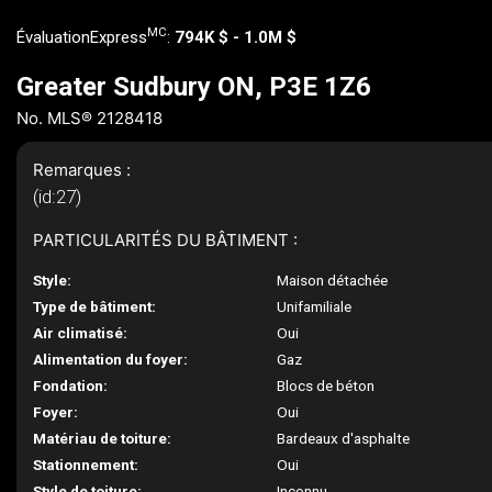
MC
ÉvaluationExpress
:
794K $ - 1.0M $
Greater Sudbury ON, P3E 1Z6
No. MLS® 2128418
Remarques :
(id:27)
PARTICULARITÉS DU BÂTIMENT :
Style:
Maison détachée
Type de bâtiment:
Unifamiliale
Air climatisé:
Oui
Alimentation du foyer:
Gaz
Fondation:
Blocs de béton
Foyer:
Oui
Matériau de toiture:
Bardeaux d'asphalte
Stationnement:
Oui
Style de toiture:
Inconnu