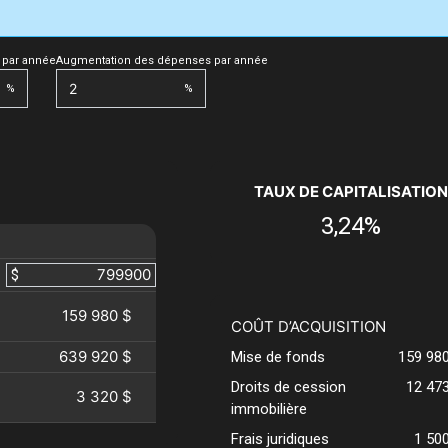
 par année
Augmentation des dépenses par année
%
%
TAUX DE CAPITALISATION
3,24%
$
159 980 $
COÛT D’ACQUISITION
639 920 $
Mise de fonds
159 98
Droits de cession
12 47
3 320 $
immobilière
Frais juridiques
1 50