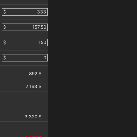
$
$
$
$
892 $
2 163 $
3 320 $