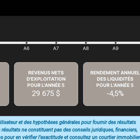
REVENUS NETS
RENDEMENT ANNUEL
D'EXPLOITATION
DES LIQUIDITÉS
POUR L'ANNÉE
5
POUR L'ANNÉE
5
29 675 $
-4,5%
utilisateur et des hypothèses générales pour fournir des résultats
 résultats ne constituent pas des conseils juridiques, financiers,
 pour en vérifier l’exactitude et consultez un courtier immobilier