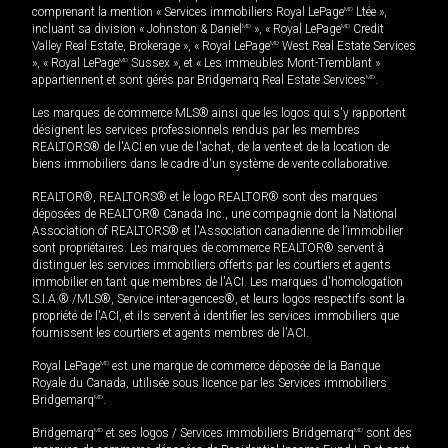
comprenant la mention « Services immobiliers Royal LePage
MD
Ltée »,
incluant sa division « Johnston & Daniel
MD
», « Royal LePage
MD
Credit
Valley Real Estate, Brokerage », « Royal LePage
MD
West Real Estate Services
», « Royal LePage
MD
Sussex », et « Les immeubles Mont-Tremblant »
appartiennent et sont gérés par Bridgemarq Real Estate Services
MD
.
Les marques de commerce MLS® ainsi que les logos qui s'y rapportent
désignent les services professionnels rendus par les membres
REALTORS® de l'ACI en vue de l'achat, de la vente et de la location de
biens immobiliers dans le cadre d'un système de vente collaborative.
REALTOR®, REALTORS® et le logo REALTOR® sont des marques
déposées de REALTOR® Canada Inc., une compagnie dont la National
Association of REALTORS® et l'Association canadienne de l’immobilier
sont propriétaires. Les marques de commerce REALTOR® servent à
distinguer les services immobiliers offerts par les courtiers et agents
immobilier en tant que membres de l'ACI. Les marques d'homologation
S.I.A.® /MLS®, Service inter-agences®, et leurs logos respectifs sont la
propriété de l'ACI, et ils servent à identifier les services immobiliers que
fournissent les courtiers et agents membres de l'ACI.
Royal LePage
MD
est une marque de commerce déposée de la Banque
Royale du Canada, utilisée sous licence par les Services immobiliers
Bridgemarq
MD
.
Bridgemarq
MD
et ses logos / Services immobiliers Bridgemarq
MD
sont des