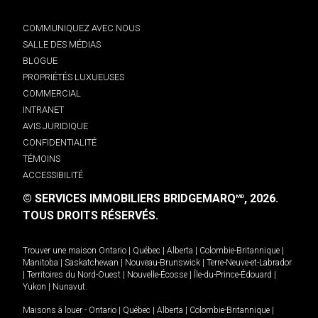
COMMUNIQUEZ AVEC NOUS
SALLE DES MÉDIAS
BLOGUE
PROPRIÉTÉS LUXUEUSES
COMMERCIAL
INTRANET
AVIS JURIDIQUE
CONFIDENTIALITÉ
TÉMOINS
ACCESSIBILITÉ
© SERVICES IMMOBILIERS BRIDGEMARQ
, 2026.
MD
TOUS DROITS RÉSERVÉS.
Trouver une maison
Ontario
|
Québec
|
Alberta
|
Colombie-Britannique
|
Manitoba
|
Saskatchewan
|
Nouveau-Brunswick
|
Terre-Neuve-et-Labrador
|
Territoires du Nord-Ouest
|
Nouvelle-Écosse
|
Île-du-Prince-Édouard
|
Yukon
|
Nunavut
.
Maisons à louer -
Ontario
|
Québec
|
Alberta
|
Colombie-Britannique
|