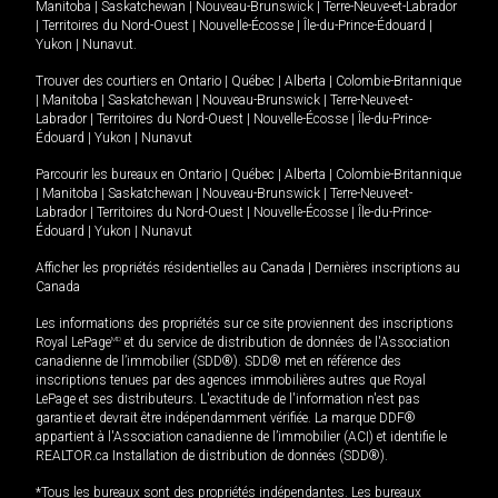
Manitoba
|
Saskatchewan
|
Nouveau-Brunswick
|
Terre-Neuve-et-Labrador
|
Territoires du Nord-Ouest
|
Nouvelle-Écosse
|
Île-du-Prince-Édouard
|
Yukon
|
Nunavut
.
Trouver des courtiers en
Ontario
|
Québec
|
Alberta
|
Colombie-Britannique
|
Manitoba
|
Saskatchewan
|
Nouveau-Brunswick
|
Terre-Neuve-et-
Labrador
|
Territoires du Nord-Ouest
|
Nouvelle-Écosse
|
Île-du-Prince-
Édouard
|
Yukon
|
Nunavut
Parcourir les bureaux en
Ontario
|
Québec
|
Alberta
|
Colombie-Britannique
|
Manitoba
|
Saskatchewan
|
Nouveau-Brunswick
|
Terre-Neuve-et-
Labrador
|
Territoires du Nord-Ouest
|
Nouvelle-Écosse
|
Île-du-Prince-
Édouard
|
Yukon
|
Nunavut
Afficher les propriétés résidentielles au Canada
|
Dernières inscriptions au
Canada
Les informations des propriétés sur ce site proviennent des inscriptions
Royal LePage
MD
et du service de distribution de données de l'Association
canadienne de l’immobilier (SDD®). SDD® met en référence des
inscriptions tenues par des agences immobilières autres que Royal
LePage et ses distributeurs. L'exactitude de l'information n'est pas
garantie et devrait être indépendamment vérifiée. La marque DDF®
appartient à l'Association canadienne de l’immobilier (ACI) et identifie le
REALTOR.ca Installation de distribution de données (SDD®).
*Tous les bureaux sont des propriétés indépendantes. Les bureaux