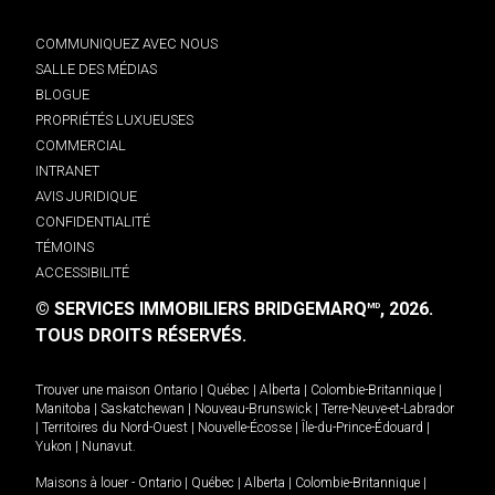
COMMUNIQUEZ AVEC NOUS
SALLE DES MÉDIAS
BLOGUE
PROPRIÉTÉS LUXUEUSES
COMMERCIAL
INTRANET
AVIS JURIDIQUE
CONFIDENTIALITÉ
TÉMOINS
ACCESSIBILITÉ
© SERVICES IMMOBILIERS BRIDGEMARQ
, 2026.
MD
TOUS DROITS RÉSERVÉS.
Trouver une maison
Ontario
|
Québec
|
Alberta
|
Colombie-Britannique
|
Manitoba
|
Saskatchewan
|
Nouveau-Brunswick
|
Terre-Neuve-et-Labrador
|
Territoires du Nord-Ouest
|
Nouvelle-Écosse
|
Île-du-Prince-Édouard
|
Yukon
|
Nunavut
.
Maisons à louer -
Ontario
|
Québec
|
Alberta
|
Colombie-Britannique
|