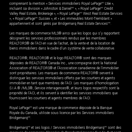
comprenant la mention « Services immobiliers Royal LePage
MD
Ltée »,
incluant sa division « Johnston & Daniel
MD
», « Royal LePage
MD
Credit
Valley Real Estate, Brokerage », « Royal LePage
MD
West Real Estate Services
», « Royal LePage
MD
Sussex », et « Les immeubles Mont-Tremblant »
appartiennent et sont gérés par Bridgemarq Real Estate Services
MD
.
Les marques de commerce MLS® ainsi que les logos qui s'y rapportent
désignent les services professionnels rendus par les membres
REALTORS® de l'ACI en vue de l'achat, de la vente et de la location de
biens immobiliers dans le cadre d'un système de vente collaborative.
REALTOR®, REALTORS® et le logo REALTOR® sont des marques
déposées de REALTOR® Canada Inc., une compagnie dont la National
Association of REALTORS® et l'Association canadienne de l’immobilier
sont propriétaires. Les marques de commerce REALTOR® servent à
distinguer les services immobiliers offerts par les courtiers et agents
immobilier en tant que membres de l'ACI. Les marques d'homologation
S.I.A.® /MLS®, Service inter-agences®, et leurs logos respectifs sont la
propriété de l'ACI, et ils servent à identifier les services immobiliers que
fournissent les courtiers et agents membres de l'ACI.
Royal LePage
MD
est une marque de commerce déposée de la Banque
Royale du Canada, utilisée sous licence par les Services immobiliers
Bridgemarq
MD
.
Bridgemarq
MD
et ses logos / Services immobiliers Bridgemarq
MD
sont des