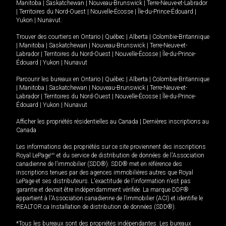
Manitoba
|
Saskatchewan
|
Nouveau-Brunswick
|
Terre-Neuve-et-Labrador
|
Territoires du Nord-Ouest
|
Nouvelle-Écosse
|
Île-du-Prince-Édouard
|
Yukon
|
Nunavut
.
Trouver des courtiers en
Ontario
|
Québec
|
Alberta
|
Colombie-Britannique
|
Manitoba
|
Saskatchewan
|
Nouveau-Brunswick
|
Terre-Neuve-et-
Labrador
|
Territoires du Nord-Ouest
|
Nouvelle-Écosse
|
Île-du-Prince-
Édouard
|
Yukon
|
Nunavut
Parcourir les bureaux en
Ontario
|
Québec
|
Alberta
|
Colombie-Britannique
|
Manitoba
|
Saskatchewan
|
Nouveau-Brunswick
|
Terre-Neuve-et-
Labrador
|
Territoires du Nord-Ouest
|
Nouvelle-Écosse
|
Île-du-Prince-
Édouard
|
Yukon
|
Nunavut
Afficher les propriétés résidentielles au Canada
|
Dernières inscriptions au
Canada
Les informations des propriétés sur ce site proviennent des inscriptions
Royal LePage
MD
et du service de distribution de données de l'Association
canadienne de l’immobilier (SDD®). SDD® met en référence des
inscriptions tenues par des agences immobilières autres que Royal
LePage et ses distributeurs. L'exactitude de l'information n'est pas
garantie et devrait être indépendamment vérifiée. La marque DDF®
appartient à l'Association canadienne de l’immobilier (ACI) et identifie le
REALTOR.ca Installation de distribution de données (SDD®).
*Tous les bureaux sont des propriétés indépendantes. Les bureaux