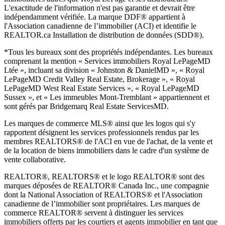
L'exactitude de l'information n'est pas garantie et devrait être
indépendamment vérifiée. La marque DDF® appartient à
l'Association canadienne de l’immobilier (ACI) et identifie le
REALTOR.ca Installation de distribution de données (SDD®).
*Tous les bureaux sont des propriétés indépendantes. Les bureaux
comprenant la mention « Services immobiliers Royal LePage
MD
Ltée », incluant sa division « Johnston & Daniel
MD
», « Royal
LePage
MD
Credit Valley Real Estate, Brokerage », « Royal
LePage
MD
West Real Estate Services », « Royal LePage
MD
Sussex », et « Les immeubles Mont-Tremblant » appartiennent et
sont gérés par Bridgemarq Real Estate Services
MD
.
Les marques de commerce MLS® ainsi que les logos qui s'y
rapportent désignent les services professionnels rendus par les
membres REALTORS® de l'ACI en vue de l'achat, de la vente et
de la location de biens immobiliers dans le cadre d'un système de
vente collaborative.
REALTOR®, REALTORS® et le logo REALTOR® sont des
marques déposées de REALTOR® Canada Inc., une compagnie
dont la National Association of REALTORS® et l'Association
canadienne de l’immobilier sont propriétaires. Les marques de
commerce REALTOR® servent à distinguer les services
immobiliers offerts par les courtiers et agents immobilier en tant que