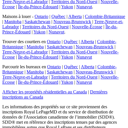
Terre-Neuve-et-Labrador
|
Territoires du Nord-Ouest
|
Nouvelle-
Écosse
|
Île-du-Prince-Édouard
|
Yukon
|
Nunavut
.
Maisons à louer -
Ontario
|
Québec
|
Alberta
|
Colombie-Britannique
|
Manitoba
|
Saskatchewan
|
Nouveau-Brunswick
|
Terre-Neuve-et-
Labrador
|
Territoires du Nord-Ouest
|
Nouvelle-Écosse
|
Île-du-
Prince-Édouard
|
Yukon
|
Nunavut
.
Trouver des courtiers en
Ontario
|
Québec
|
Alberta
|
Colombie-
Britannique
|
Manitoba
|
Saskatchewan
|
Nouveau-Brunswick
|
Terre-Neuve-et-Labrador
|
Territoires du Nord-Ouest
|
Nouvelle-
Écosse
|
Île-du-Prince-Édouard
|
Yukon
|
Nunavut
Parcourir les bureaux en
Ontario
|
Québec
|
Alberta
|
Colombie-
Britannique
|
Manitoba
|
Saskatchewan
|
Nouveau-Brunswick
|
Terre-Neuve-et-Labrador
|
Territoires du Nord-Ouest
|
Nouvelle-
Écosse
|
Île-du-Prince-Édouard
|
Yukon
|
Nunavut
Afficher les propriétés résidentielles au Canada
|
Dernières
inscriptions au Canada
Les informations des propriétés sur ce site proviennent des
inscriptions Royal LePage
MD
et du service de distribution de
données de l'Association canadienne de l’immobilier (SDD®).
SDD® met en référence des inscriptions tenues par des agences
immobilières autres que Royal LePage et ses distributeurs.