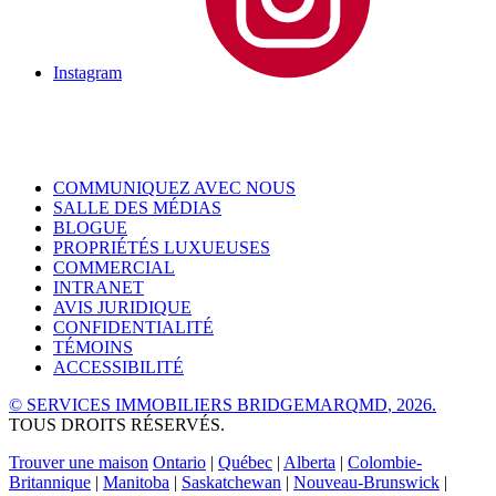
Instagram
COMMUNIQUEZ AVEC NOUS
SALLE DES MÉDIAS
BLOGUE
PROPRIÉTÉS LUXUEUSES
COMMERCIAL
INTRANET
AVIS JURIDIQUE
CONFIDENTIALITÉ
TÉMOINS
ACCESSIBILITÉ
© SERVICES IMMOBILIERS BRIDGEMARQ
MD
, 2026.
TOUS DROITS RÉSERVÉS.
Trouver une maison
Ontario
|
Québec
|
Alberta
|
Colombie-
Britannique
|
Manitoba
|
Saskatchewan
|
Nouveau-Brunswick
|