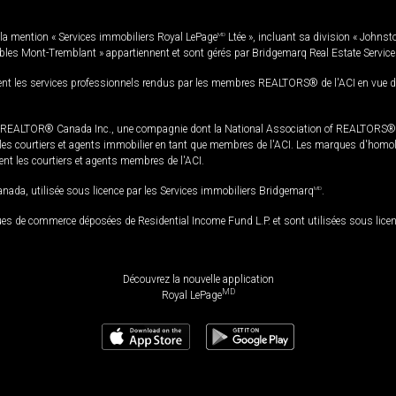
la mention « Services immobiliers Royal LePage
MD
Ltée », incluant sa division « Johnst
bles Mont-Tremblant » appartiennent et sont gérés par Bridgemarq Real Estate Servic
 les services professionnels rendus par les membres REALTORS® de l'ACI en vue de l'a
TOR® Canada Inc., une compagnie dont la National Association of REALTORS® et l'
s courtiers et agents immobilier en tant que membres de l'ACI. Les marques d'homolog
ssent les courtiers et agents membres de l'ACI.
da, utilisée sous licence par les Services immobiliers Bridgemarq
MD
.
s de commerce déposées de Residential Income Fund L.P. et sont utilisées sous lice
Découvrez la nouvelle application
MD
Royal LePage