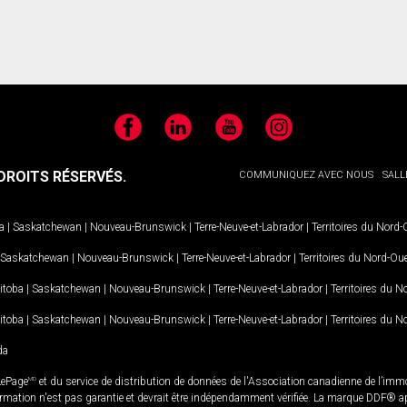
Facebook
LinkedIn
YouTube
Instagram
ROITS RÉSERVÉS.
COMMUNIQUEZ AVEC NOUS
SALL
a
|
Saskatchewan
|
Nouveau-Brunswick
|
Terre-Neuve-et-Labrador
|
Territoires du Nord
Saskatchewan
|
Nouveau-Brunswick
|
Terre-Neuve-et-Labrador
|
Territoires du Nord-Ou
itoba
|
Saskatchewan
|
Nouveau-Brunswick
|
Terre-Neuve-et-Labrador
|
Territoires du 
itoba
|
Saskatchewan
|
Nouveau-Brunswick
|
Terre-Neuve-et-Labrador
|
Territoires du 
da
LePage
MD
et du service de distribution de données de l'Association canadienne de l’im
rmation n'est pas garantie et devrait être indépendamment vérifiée. La marque DDF® appa