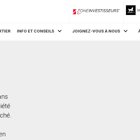
ZoneInvestisseurs RLP
RTIER
INFO ET CONSEILS
JOIGNEZ-VOUS À NOUS
ans
iété
rché.
en