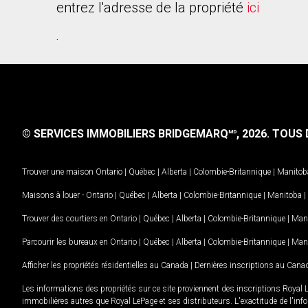
entrez l'adresse de la propriété
ici
.
© SERVICES IMMOBILIERS BRIDGEMARQ
, 2026.
TOUS D
MD
Trouver une maison
Ontario
|
Québec
|
Alberta
|
Colombie-Britannique
|
Manitob
Maisons à louer -
Ontario
|
Québec
|
Alberta
|
Colombie-Britannique
|
Manitoba
|
Trouver des courtiers en
Ontario
|
Québec
|
Alberta
|
Colombie-Britannique
|
Man
Parcourir les bureaux en
Ontario
|
Québec
|
Alberta
|
Colombie-Britannique
|
Man
Afficher les propriétés résidentielles au Canada
|
Dernières inscriptions au Cana
Les informations des propriétés sur ce site proviennent des inscriptions Royal 
immobilières autres que Royal LePage et ses distributeurs. L'exactitude de l'info