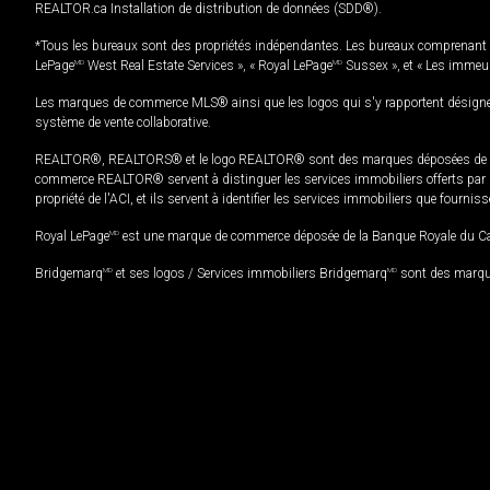
REALTOR.ca Installation de distribution de données (SDD®).
*Tous les bureaux sont des propriétés indépendantes. Les bureaux comprenant 
LePage
MD
West Real Estate Services », « Royal LePage
MD
Sussex », et « Les immeu
Les marques de commerce MLS® ainsi que les logos qui s'y rapportent désignent
système de vente collaborative.
REALTOR®, REALTORS® et le logo REALTOR® sont des marques déposées de REAL
commerce REALTOR® servent à distinguer les services immobiliers offerts par le
propriété de l'ACI, et ils servent à identifier les services immobiliers que fourni
Royal LePage
MD
est une marque de commerce déposée de la Banque Royale du Cana
Bridgemarq
MD
et ses logos / Services immobiliers Bridgemarq
MD
sont des marque