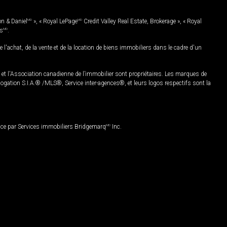
on & Daniel
MD
», « Royal LePage
MD
Credit Valley Real Estate, Brokerage », « Royal
es
MD
.
chat, de la vente et de la location de biens immobiliers dans le cadre d'un
Association canadienne de l’immobilier sont propriétaires. Les marques de
ation S.I.A.® /MLS®, Service inter-agences®, et leurs logos respectifs sont la
nce par Services immobiliers Bridgemarq
MD
Inc.