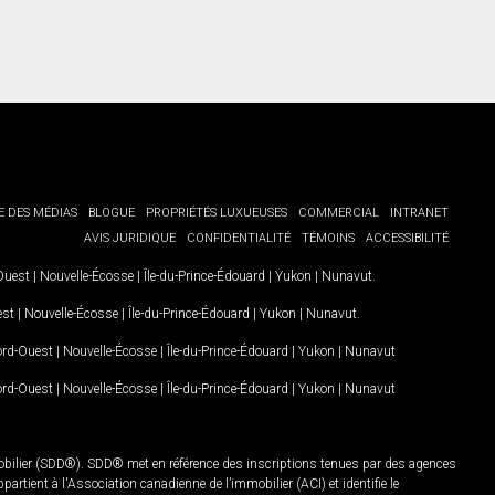
E DES MÉDIAS
BLOGUE
PROPRIÉTÉS LUXUEUSES
COMMERCIAL
INTRANET
AVIS JURIDIQUE
CONFIDENTIALITÉ
TÉMOINS
ACCESSIBILITÉ
-Ouest
|
Nouvelle-Écosse
|
Île-du-Prince-Édouard
|
Yukon
|
Nunavut
.
est
|
Nouvelle-Écosse
|
Île-du-Prince-Édouard
|
Yukon
|
Nunavut
.
Nord-Ouest
|
Nouvelle-Écosse
|
Île-du-Prince-Édouard
|
Yukon
|
Nunavut
Nord-Ouest
|
Nouvelle-Écosse
|
Île-du-Prince-Édouard
|
Yukon
|
Nunavut
mobilier (SDD®). SDD® met en référence des inscriptions tenues par des agences
rtient à l'Association canadienne de l’immobilier (ACI) et identifie le