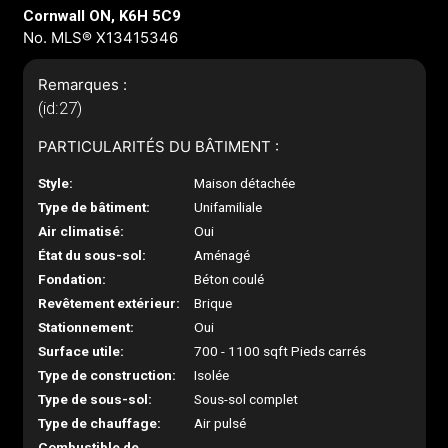
Cornwall ON, K6H 5C9
No. MLS® X13415346
Remarques :
(id:27)
PARTICULARITÉS DU BÂTIMENT :
Style:
Maison détachée
Type de bâtiment:
Unifamiliale
Air climatisé:
Oui
État du sous-sol:
Aménagé
Fondation:
Béton coulé
Revêtement extérieur:
Brique
Stationnement:
Oui
Surface utile:
700 - 1100 sqft Pieds carrés
Type de construction:
Isolée
Type de sous-sol:
Sous-sol complet
Type de chauffage:
Air pulsé
Combustible de