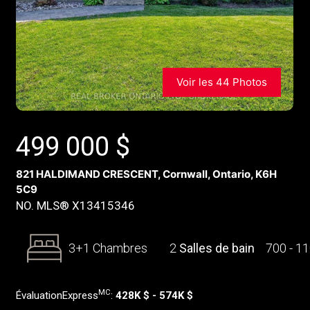
Voir les 44 Photos
499 000
$
821 HALDIMAND CRESCENT, Cornwall, Ontario, K6H
5C9
NO. MLS® X13415346
3+1 Chambres
2
Salles de bain
700 - 1
MC
ÉvaluationExpress
:
428K $ - 574K $