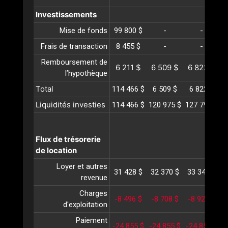
Investissements
Mise de fonds
99 800 $
-
-
Frais de transaction
8 455 $
-
-
Remboursement de
6 211 $
6 509 $
6 822 $
l’hypothèque
Total
114 466 $
6 509 $
6 822 $
Liquidités investies
114 466 $
120 975 $
127 798 $
1
Flux de trésorerie
de location
Loyer et autres
31 428 $
32 370 $
33 341 $
3
revenue
Charges
-8 496 $
-8 708 $
-8 925 $
-
d'exploitation
Paiement
-24 855 $
-24 855 $
-24 855 $
-