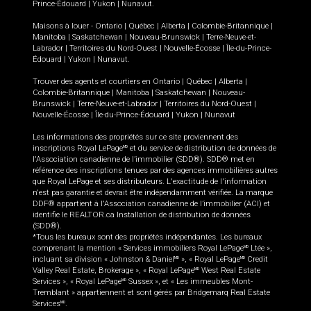
Prince-Édouard
|
Yukon
|
Nunavut
.
Maisons à louer -
Ontario
|
Québec
|
Alberta
|
Colombie-Britannique
|
Manitoba
|
Saskatchewan
|
Nouveau-Brunswick
|
Terre-Neuve-et-
Labrador
|
Territoires du Nord-Ouest
|
Nouvelle-Écosse
|
Île-du-Prince-
Édouard
|
Yukon
|
Nunavut
.
Trouver des agents et courtiers en
Ontario
|
Québec
|
Alberta
|
Colombie-Britannique
|
Manitoba
|
Saskatchewan
|
Nouveau-
Brunswick
|
Terre-Neuve-et-Labrador
|
Territoires du Nord-Ouest
|
Nouvelle-Écosse
|
Île-du-Prince-Édouard
|
Yukon
|
Nunavut
Les informations des propriétés sur ce site proviennent des
inscriptions Royal LePage
et du service de distribution de données de
MD
l'Association canadienne de l’immobilier (SDD®). SDD® met en
référence des inscriptions tenues par des agences immobilières autres
que Royal LePage et ses distributeurs. L'exactitude de l'information
n'est pas garantie et devrait être indépendamment vérifiée. La marque
DDF® appartient à l'Association canadienne de l’immobilier (ACI) et
identifie le REALTOR.ca Installation de distribution de données
(SDD®).
*Tous les bureaux sont des propriétés indépendantes. Les bureaux
comprenant la mention « Services immobiliers Royal LePage
Ltée »,
MD
incluant sa division « Johnston & Daniel
», « Royal LePage
Credit
MD
MD
Valley Real Estate, Brokerage », « Royal LePage
West Real Estate
MD
Services », « Royal LePage
Sussex », et « Les immeubles Mont-
MD
Tremblant » appartiennent et sont gérés par Bridgemarq Real Estate
Services
.
MD