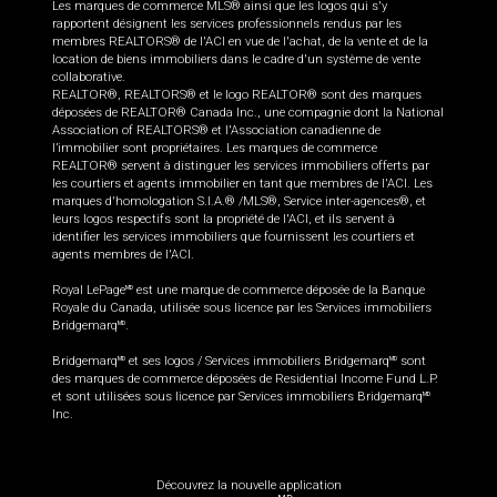
Les marques de commerce MLS® ainsi que les logos qui s'y
rapportent désignent les services professionnels rendus par les
membres REALTORS® de l'ACI en vue de l'achat, de la vente et de la
location de biens immobiliers dans le cadre d'un système de vente
collaborative.
REALTOR®, REALTORS® et le logo REALTOR® sont des marques
déposées de REALTOR® Canada Inc., une compagnie dont la National
Association of REALTORS® et l'Association canadienne de
l’immobilier sont propriétaires. Les marques de commerce
REALTOR® servent à distinguer les services immobiliers offerts par
les courtiers et agents immobilier en tant que membres de l'ACI. Les
marques d'homologation S.I.A.® /MLS®, Service inter-agences®, et
leurs logos respectifs sont la propriété de l'ACI, et ils servent à
identifier les services immobiliers que fournissent les courtiers et
agents membres de l'ACI.
Royal LePage
est une marque de commerce déposée de la Banque
MD
Royale du Canada, utilisée sous licence par les Services immobiliers
Bridgemarq
.
MD
Bridgemarq
et ses logos / Services immobiliers Bridgemarq
sont
MD
MD
des marques de commerce déposées de Residential Income Fund L.P.
et sont utilisées sous licence par Services immobiliers Bridgemarq
MD
Inc.
Découvrez la nouvelle application