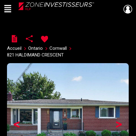
Menu
Live
En Direct
Accueil
Ontario
Cornwall
821 HALDIMAND CRESCENT
<
>