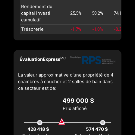
Rendement du
capital investi
25,5%
50,2%
74,1%
cumulatif
Trésorerie
-1,7%
-1,0%
-0,3%
MC
ÉvaluationExpress
La valeur approximative d'une propriété de 4
chambres à coucher et 2 salles de bain dans
ce secteur est de:
499 000 $
Prix affiché
428 418 $
574 470 $