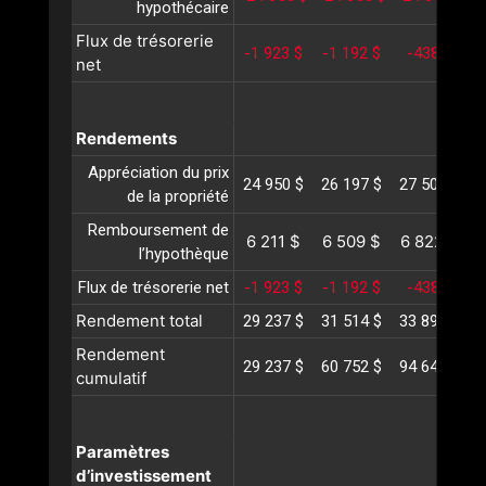
hypothécaire
Flux de trésorerie
-1 923 $
-1 192 $
-438 $
net
Rendements
Appréciation du prix
24 950 $
26 197 $
27 507 $
2
de la propriété
Remboursement de
6 211 $
6 509 $
6 822 $
l’hypothèque
Flux de trésorerie net
-1 923 $
-1 192 $
-438 $
Rendement total
29 237 $
31 514 $
33 890 $
3
Rendement
29 237 $
60 752 $
94 643 $
1
cumulatif
Paramètres
d’investissement