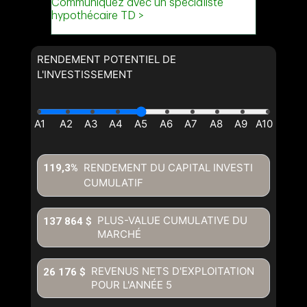
RENDEMENT POTENTIEL DE
L'INVESTISSEMENT
RENDEMENT DU CAPITAL INVESTI
119,3%
CUMULATIF
PLUS-VALUE CUMULATIVE DU
137 864 $
MARCHÉ
REVENUS NETS D'EXPLOITATION
26 176 $
POUR L'ANNÉE
5