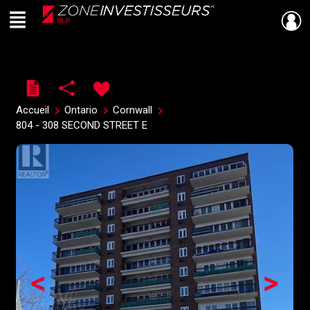
Menu
Live
En Direct
Accueil
Ontario
Cornwall
804 - 308 SECOND STREET E
<
>