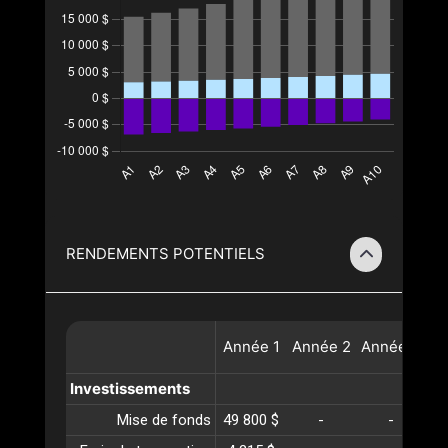
RENDEMENTS POTENTIELS
Année
1
Année
2
Année
3
A
Investissements
Mise de fonds
49 800 $
-
-