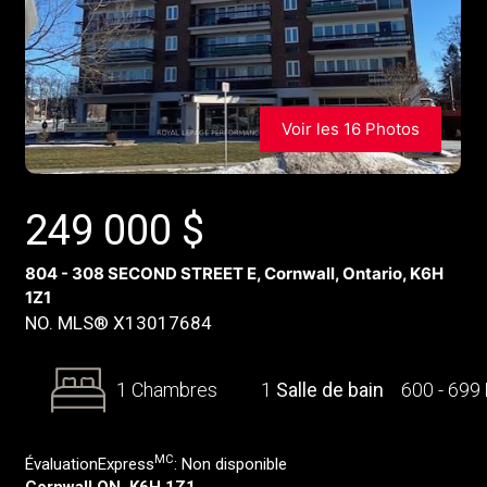
Voir les 16 Photos
249 000
$
804 - 308 SECOND STREET E, Cornwall, Ontario, K6H
1Z1
NO. MLS® X13017684
1 Chambres
1
Salle de bain
600 - 699
MC
ÉvaluationExpress
:
Non disponible