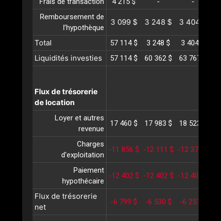
Frais de transaction
4 215 $
-
-
Remboursement de
3 099 $
3 248 $
3 404 $
3
l’hypothèque
Total
57 114 $
3 248 $
3 404 $
3
Liquidités investies
57 114 $
60 362 $
63 767 $
67
Flux de trésorerie
de location
Loyer et autres
17 460 $
17 983 $
18 523 $
19
revenue
Charges
-11 856 $
-12 111 $
-12 372 $
-1
d'exploitation
Paiement
-12 402 $
-12 402 $
-12 402 $
-1
hypothécaire
Flux de trésorerie
-6 799 $
-6 530 $
-6 251 $
-5
net