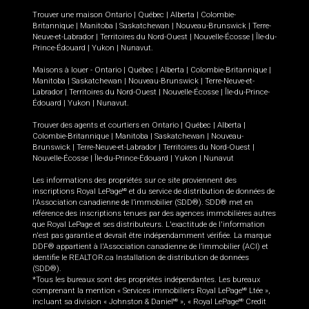
Trouver une maison
Ontario
|
Québec
|
Alberta
|
Colombie-
Britannique
|
Manitoba
|
Saskatchewan
|
Nouveau-Brunswick
|
Terre-
Neuve-et-Labrador
|
Territoires du Nord-Ouest
|
Nouvelle-Écosse
|
Île-du-
Prince-Édouard
|
Yukon
|
Nunavut
.
Maisons à louer -
Ontario
|
Québec
|
Alberta
|
Colombie-Britannique
|
Manitoba
|
Saskatchewan
|
Nouveau-Brunswick
|
Terre-Neuve-et-
Labrador
|
Territoires du Nord-Ouest
|
Nouvelle-Écosse
|
Île-du-Prince-
Édouard
|
Yukon
|
Nunavut
.
Trouver des agents et courtiers en
Ontario
|
Québec
|
Alberta
|
Colombie-Britannique
|
Manitoba
|
Saskatchewan
|
Nouveau-
Brunswick
|
Terre-Neuve-et-Labrador
|
Territoires du Nord-Ouest
|
Nouvelle-Écosse
|
Île-du-Prince-Édouard
|
Yukon
|
Nunavut
Les informations des propriétés sur ce site proviennent des
inscriptions Royal LePage
et du service de distribution de données de
MD
l'Association canadienne de l’immobilier (SDD®). SDD® met en
référence des inscriptions tenues par des agences immobilières autres
que Royal LePage et ses distributeurs. L'exactitude de l'information
n'est pas garantie et devrait être indépendamment vérifiée. La marque
DDF® appartient à l'Association canadienne de l’immobilier (ACI) et
identifie le REALTOR.ca Installation de distribution de données
(SDD®).
*Tous les bureaux sont des propriétés indépendantes. Les bureaux
comprenant la mention « Services immobiliers Royal LePage
Ltée »,
MD
incluant sa division « Johnston & Daniel
», « Royal LePage
Credit
MD
MD