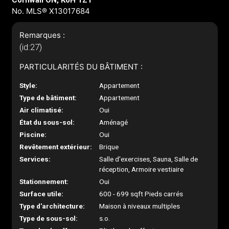
Cornwall ON, K6H 1Z1
No. MLS® X13017684
Remarques :
(id:27)
PARTICULARITÉS DU BÂTIMENT :
Style:
Appartement
Type de bâtiment:
Appartement
Air climatisé:
Oui
État du sous-sol:
Aménagé
Piscine:
Oui
Revêtement extérieur:
Brique
Services:
Salle d'exercises, Sauna, Salle de
réception, Armoire vestiaire
Stationnement:
Oui
Surface utile:
600 - 699 sqft Pieds carrés
Type d'architecture:
Maison à niveaux multiples
Type de sous-sol:
s.o.