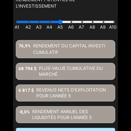
L'INVESTISSEMENT
RENDEMENT DU CAPITAL INVESTI
76,9%
CUMULATIF
En cliquant sur le bouton « soumettre », vous consentez à nos
conditions d'utilisation et vous nous fournissez l'autorisation écrite de
communiquer avec vous.
PLUS-VALUE CUMULATIVE DU
68 794 $
MARCHÉ
REVENUS NETS D'EXPLOITATION
6 817 $
POUR L'ANNÉE
5
RENDEMENT ANNUEL DES
-8,0%
LIQUIDITÉS POUR L'ANNÉE
5