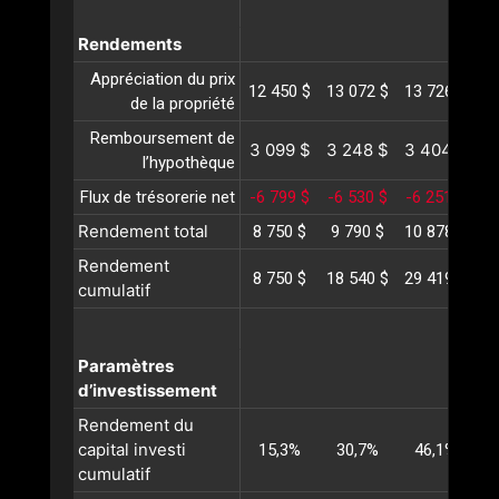
Rendements
Appréciation du prix
12 450 $
13 072 $
13 726 $
14
de la propriété
Remboursement de
3 099 $
3 248 $
3 404 $
3
l’hypothèque
Flux de trésorerie net
-6 799 $
-6 530 $
-6 251 $
-5
Rendement total
8 750 $
9 790 $
10 878 $
12
Rendement
8 750 $
18 540 $
29 419 $
41
cumulatif
Paramètres
d’investissement
Rendement du
capital investi
15,3%
30,7%
46,1%
cumulatif