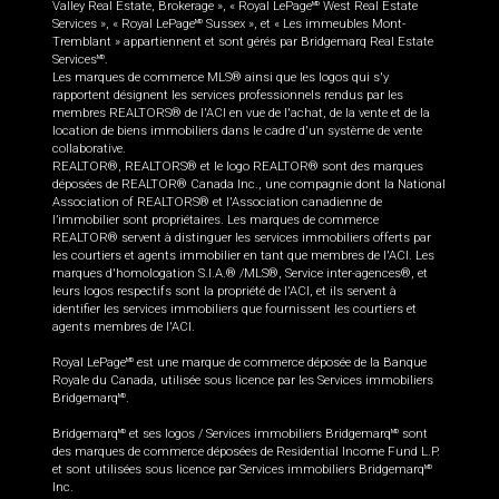
Valley Real Estate, Brokerage », « Royal LePage
West Real Estate
MD
Services », « Royal LePage
Sussex », et « Les immeubles Mont-
MD
Tremblant » appartiennent et sont gérés par Bridgemarq Real Estate
Services
.
MD
Les marques de commerce MLS® ainsi que les logos qui s'y
rapportent désignent les services professionnels rendus par les
membres REALTORS® de l'ACI en vue de l'achat, de la vente et de la
location de biens immobiliers dans le cadre d'un système de vente
collaborative.
REALTOR®, REALTORS® et le logo REALTOR® sont des marques
déposées de REALTOR® Canada Inc., une compagnie dont la National
Association of REALTORS® et l'Association canadienne de
l’immobilier sont propriétaires. Les marques de commerce
REALTOR® servent à distinguer les services immobiliers offerts par
les courtiers et agents immobilier en tant que membres de l'ACI. Les
marques d'homologation S.I.A.® /MLS®, Service inter-agences®, et
leurs logos respectifs sont la propriété de l'ACI, et ils servent à
identifier les services immobiliers que fournissent les courtiers et
agents membres de l'ACI.
Royal LePage
est une marque de commerce déposée de la Banque
MD
Royale du Canada, utilisée sous licence par les Services immobiliers
Bridgemarq
.
MD
Bridgemarq
et ses logos / Services immobiliers Bridgemarq
sont
MD
MD
des marques de commerce déposées de Residential Income Fund L.P.
et sont utilisées sous licence par Services immobiliers Bridgemarq
MD
Inc.