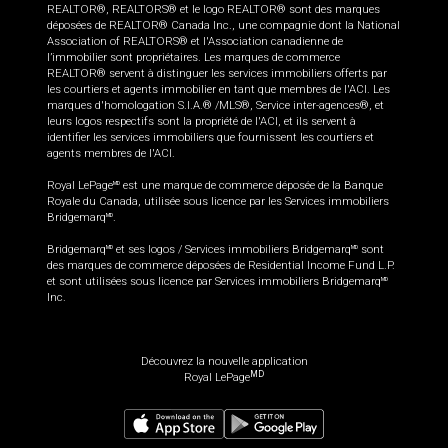
REALTOR®, REALTORS® et le logo REALTOR® sont des marques
déposées de REALTOR® Canada Inc., une compagnie dont la National
Association of REALTORS® et l'Association canadienne de
l’immobilier sont propriétaires. Les marques de commerce
REALTOR® servent à distinguer les services immobiliers offerts par
les courtiers et agents immobilier en tant que membres de l'ACI. Les
marques d'homologation S.I.A.® /MLS®, Service inter-agences®, et
leurs logos respectifs sont la propriété de l'ACI, et ils servent à
identifier les services immobiliers que fournissent les courtiers et
agents membres de l'ACI.
Royal LePage
est une marque de commerce déposée de la Banque
MD
Royale du Canada, utilisée sous licence par les Services immobiliers
Bridgemarq
.
MD
Bridgemarq
et ses logos / Services immobiliers Bridgemarq
sont
MD
MD
des marques de commerce déposées de Residential Income Fund L.P.
et sont utilisées sous licence par Services immobiliers Bridgemarq
MD
Inc.
Découvrez la nouvelle application
MD
Royal LePage