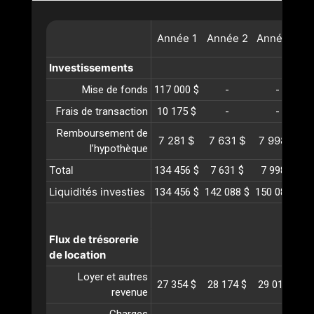
Année
1
Année
2
Année
3
A
Investissements
Mise de fonds
117 000 $
-
-
Frais de transaction
10 175 $
-
-
Remboursement de
7 281 $
7 631 $
7 998 $
l’hypothèque
Total
134 456 $
7 631 $
7 998 $
Liquidités investies
134 456 $
142 088 $
150 086 $
1
Flux de trésorerie
de location
Loyer et autres
27 354 $
28 174 $
29 019 $
2
revenue