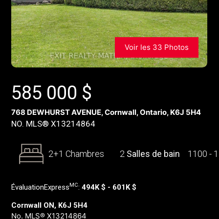
Voir les 33 Photos
585 000
$
768 DEWHURST AVENUE, Cornwall, Ontario, K6J 5H4
NO. MLS® X13214864
2+1 Chambres
2
Salles de bain
1100 - 
MC
ÉvaluationExpress
:
494K $ - 601K $
Cornwall ON, K6J 5H4
No. MLS® X13214864