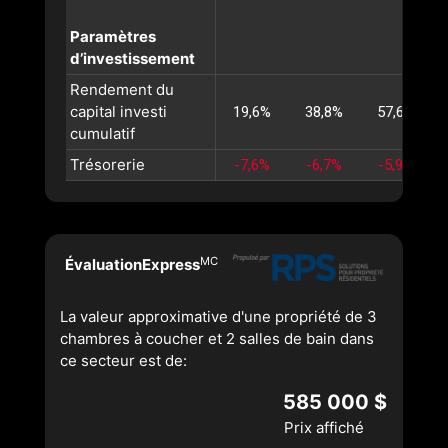
Paramètres
d’investissement
Rendement du
capital investi
19,6%
38,8%
57,6%
cumulatif
Trésorerie
-7,6%
-6,7%
-5,9%
MC
ÉvaluationExpress
La valeur approximative d'une propriété de 3
chambres à coucher et 2 salles de bain dans
ce secteur est de:
585 000 $
Prix affiché