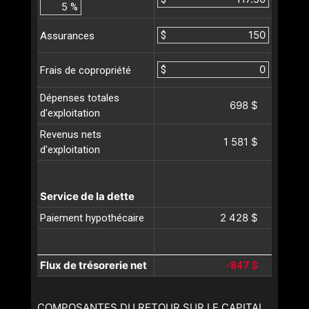
%
$
Assurances
$
Frais de copropriété
Dépenses totales
698 $
d'exploitation
Revenus nets
1 581 $
d'exploitation
Service de la dette
2 428 $
Paiement hypothécaire
Flux de trésorerie net
-847 $
COMPOSANTES DU RETOUR SUR LE CAPITAL