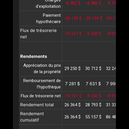
Charges
-8 382 $
-8 586 $
-8 795 $
-
d'exploitation
Paiement
-29 139 $
-29 139 $
-29 139 $
-
hypothécaire
Flux de trésorerie
-10 167 $
-9 550 $
-8 915 $
-
net
Rendements
Appréciation du prix
29 250 $
30 712 $
32 248 $
3
de la propriété
Remboursement de
7 281 $
7 631 $
7 998 $
l’hypothèque
Flux de trésorerie net
-10 167 $
-9 550 $
-8 915 $
-
Rendement total
26 364 $
28 793 $
31 331 $
3
Rendement
26 364 $
55 157 $
86 489 $
1
cumulatif