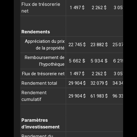
Flux de trésorerie
1 497 $
2 262 $
3 051 $
net
Rendements
Appréciation du prix
22 745 $
23 882 $
25 076 $
2
de la propriété
Remboursement de
5 662 $
5 934 $
6 219 $
l’hypothèque
Flux de trésorerie net
1 497 $
2 262 $
3 051 $
Rendement total
29 904 $
32 079 $
34 347 $
3
Rendement
29 904 $
61 983 $
96 331 $
1
cumulatif
Paramètres
d’investissement
Rendement du