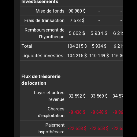
Investissements
Mise de fonds
90 980 $
-
-
Frais de transaction
7 573 $
-
-
Remboursement de
5 662 $
5 934 $
6 219 $
l’hypothèque
Total
104 215 $
5 934 $
6 219 $
Liquidités investies
104 215 $
110 149 $
116 369 $
1
Flux de trésorerie
de location
Loyer et autres
32 592 $
33 569 $
34 576 $
3
revenue
Charges
-8 436 $
-8 648 $
-8 866 $
-
d'exploitation
Paiement
-22 658 $
-22 658 $
-22 658 $
-
hypothécaire