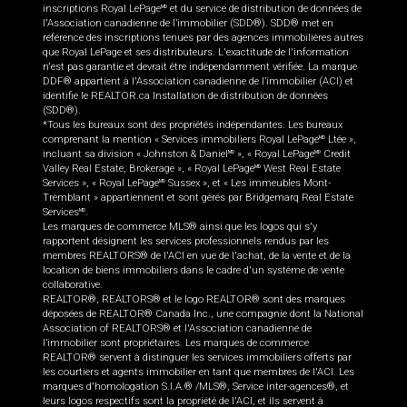
inscriptions Royal LePage
et du service de distribution de données de
MD
l'Association canadienne de l’immobilier (SDD®). SDD® met en
référence des inscriptions tenues par des agences immobilières autres
que Royal LePage et ses distributeurs. L'exactitude de l'information
n'est pas garantie et devrait être indépendamment vérifiée. La marque
DDF® appartient à l'Association canadienne de l’immobilier (ACI) et
identifie le REALTOR.ca Installation de distribution de données
(SDD®).
*Tous les bureaux sont des propriétés indépendantes. Les bureaux
comprenant la mention « Services immobiliers Royal LePage
Ltée »,
MD
incluant sa division « Johnston & Daniel
», « Royal LePage
Credit
MD
MD
Valley Real Estate, Brokerage », « Royal LePage
West Real Estate
MD
Services », « Royal LePage
Sussex », et « Les immeubles Mont-
MD
Tremblant » appartiennent et sont gérés par Bridgemarq Real Estate
Services
.
MD
Les marques de commerce MLS® ainsi que les logos qui s'y
rapportent désignent les services professionnels rendus par les
membres REALTORS® de l'ACI en vue de l'achat, de la vente et de la
location de biens immobiliers dans le cadre d'un système de vente
collaborative.
REALTOR®, REALTORS® et le logo REALTOR® sont des marques
déposées de REALTOR® Canada Inc., une compagnie dont la National
Association of REALTORS® et l'Association canadienne de
l’immobilier sont propriétaires. Les marques de commerce
REALTOR® servent à distinguer les services immobiliers offerts par
les courtiers et agents immobilier en tant que membres de l'ACI. Les
marques d'homologation S.I.A.® /MLS®, Service inter-agences®, et
leurs logos respectifs sont la propriété de l'ACI, et ils servent à