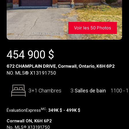
Voir les 50 Photos
454 900
$
672 CHAMPLAIN DRIVE, Cornwall, Ontario, K6H 6P2
NO. MLS® X13191750
3+1 Chambres
3
Salles de bain
1100 - 
MC
ÉvaluationExpress
:
349K $ - 499K $
Cornwall ON, K6H 6P2
No. MLS® X13191750