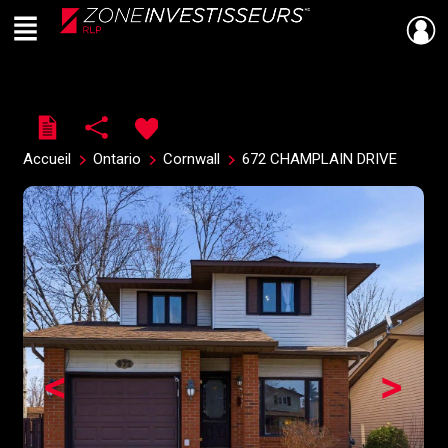
Menu
Live
En Direct
Accueil
Ontario
Cornwall
672 CHAMPLAIN DRIVE
<
>