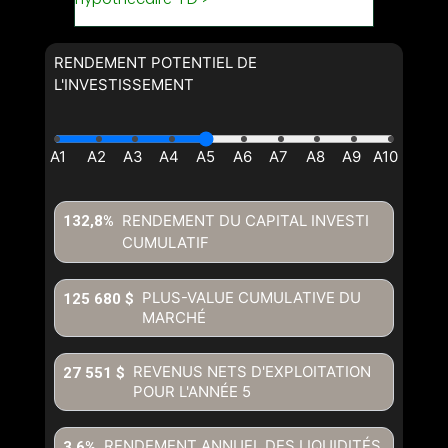
RENDEMENT POTENTIEL DE
L'INVESTISSEMENT
RENDEMENT DU CAPITAL INVESTI
132,8%
CUMULATIF
PLUS-VALUE CUMULATIVE DU
125 680 $
MARCHÉ
REVENUS NETS D'EXPLOITATION
27 551 $
POUR L'ANNÉE
5
RENDEMENT ANNUEL DES LIQUIDITÉS
3,6%