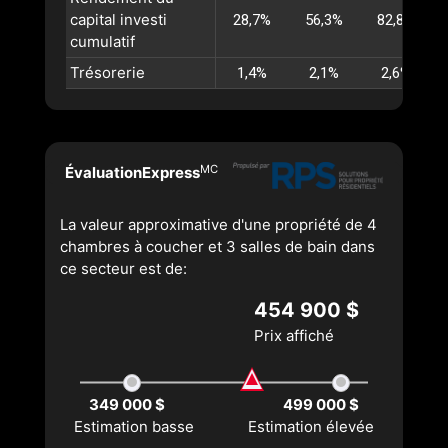
capital investi
28,7%
56,3%
82,8%
cumulatif
Trésorerie
1,4%
2,1%
2,6%
MC
ÉvaluationExpress
La valeur approximative d'une propriété de 4
chambres à coucher et 3 salles de bain dans
ce secteur est de:
454 900 $
Prix affiché
349 000 $
499 000 $
Estimation basse
Estimation élevée