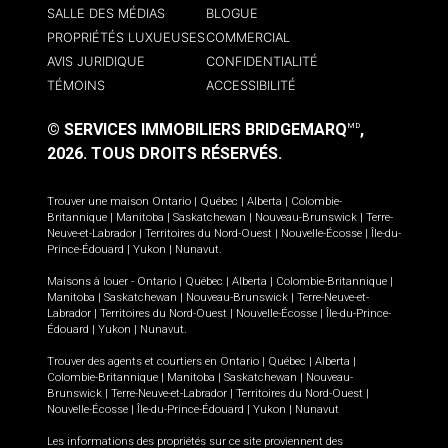
SALLE DES MÉDIAS
BLOGUE
PROPRIÉTÉS LUXUEUSES
COMMERCIAL
AVIS JURIDIQUE
CONFIDENTIALITÉ
TÉMOINS
ACCESSIBILITÉ
© SERVICES IMMOBILIERS BRIDGEMARQ
,
MD
2026.
TOUS DROITS RÉSERVÉS.
Trouver une maison
Ontario
|
Québec
|
Alberta
|
Colombie-
Britannique
|
Manitoba
|
Saskatchewan
|
Nouveau-Brunswick
|
Terre-
Neuve-et-Labrador
|
Territoires du Nord-Ouest
|
Nouvelle-Écosse
|
Île-du-
Prince-Édouard
|
Yukon
|
Nunavut
.
Maisons à louer -
Ontario
|
Québec
|
Alberta
|
Colombie-Britannique
|
Manitoba
|
Saskatchewan
|
Nouveau-Brunswick
|
Terre-Neuve-et-
Labrador
|
Territoires du Nord-Ouest
|
Nouvelle-Écosse
|
Île-du-Prince-
Édouard
|
Yukon
|
Nunavut
.
Trouver des agents et courtiers en
Ontario
|
Québec
|
Alberta
|
Colombie-Britannique
|
Manitoba
|
Saskatchewan
|
Nouveau-
Brunswick
|
Terre-Neuve-et-Labrador
|
Territoires du Nord-Ouest
|
Nouvelle-Écosse
|
Île-du-Prince-Édouard
|
Yukon
|
Nunavut
Les informations des propriétés sur ce site proviennent des