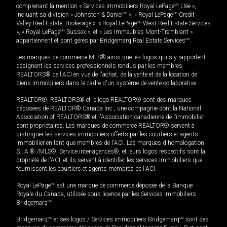
comprenant la mention « Services immobiliers Royal LePage
MD
Ltée »,
incluant sa division « Johnston & Daniel
MD
», « Royal LePage
MD
Credit
Valley Real Estate, Brokerage », « Royal LePage
MD
West Real Estate Services
», « Royal LePage
MD
Sussex », et « Les immeubles Mont-Tremblant »
appartiennent et sont gérés par Bridgemarq Real Estate Services
MD
.
Les marques de commerce MLS® ainsi que les logos qui s'y rapportent
désignent les services professionnels rendus par les membres
REALTORS® de l'ACI en vue de l'achat, de la vente et de la location de
biens immobiliers dans le cadre d'un système de vente collaborative.
REALTOR®, REALTORS® et le logo REALTOR® sont des marques
déposées de REALTOR® Canada Inc., une compagnie dont la National
Association of REALTORS® et l'Association canadienne de l’immobilier
sont propriétaires. Les marques de commerce REALTOR® servent à
distinguer les services immobiliers offerts par les courtiers et agents
immobilier en tant que membres de l'ACI. Les marques d'homologation
S.I.A.® /MLS®, Service inter-agences®, et leurs logos respectifs sont la
propriété de l'ACI, et ils servent à identifier les services immobiliers que
fournissent les courtiers et agents membres de l'ACI.
Royal LePage
MD
est une marque de commerce déposée de la Banque
Royale du Canada, utilisée sous licence par les Services immobiliers
Bridgemarq
MD
.
Bridgemarq
MD
et ses logos / Services immobiliers Bridgemarq
MD
sont des