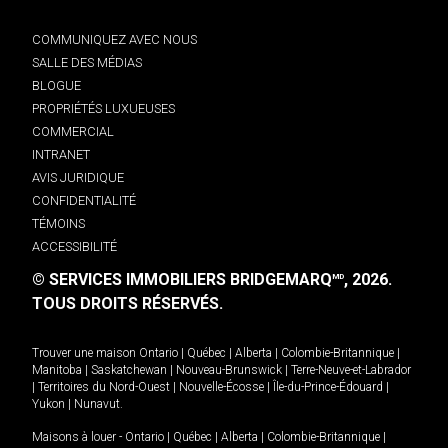
COMMUNIQUEZ AVEC NOUS
SALLE DES MÉDIAS
BLOGUE
PROPRIÉTÉS LUXUEUSES
COMMERCIAL
INTRANET
AVIS JURIDIQUE
CONFIDENTIALITÉ
TÉMOINS
ACCESSIBILITÉ
© SERVICES IMMOBILIERS BRIDGEMARQ
, 2026.
MD
TOUS DROITS RÉSERVÉS.
Trouver une maison
Ontario
|
Québec
|
Alberta
|
Colombie-Britannique
|
Manitoba
|
Saskatchewan
|
Nouveau-Brunswick
|
Terre-Neuve-et-Labrador
|
Territoires du Nord-Ouest
|
Nouvelle-Écosse
|
Île-du-Prince-Édouard
|
Yukon
|
Nunavut
.
Maisons à louer -
Ontario
|
Québec
|
Alberta
|
Colombie-Britannique
|