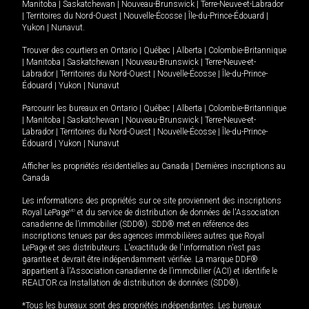
Manitoba
|
Saskatchewan
|
Nouveau-Brunswick
|
Terre-Neuve-et-Labrador
|
Territoires du Nord-Ouest
|
Nouvelle-Écosse
|
Île-du-Prince-Édouard
|
Yukon
|
Nunavut
.
Trouver des courtiers en
Ontario
|
Québec
|
Alberta
|
Colombie-Britannique
|
Manitoba
|
Saskatchewan
|
Nouveau-Brunswick
|
Terre-Neuve-et-
Labrador
|
Territoires du Nord-Ouest
|
Nouvelle-Écosse
|
Île-du-Prince-
Édouard
|
Yukon
|
Nunavut
Parcourir les bureaux en
Ontario
|
Québec
|
Alberta
|
Colombie-Britannique
|
Manitoba
|
Saskatchewan
|
Nouveau-Brunswick
|
Terre-Neuve-et-
Labrador
|
Territoires du Nord-Ouest
|
Nouvelle-Écosse
|
Île-du-Prince-
Édouard
|
Yukon
|
Nunavut
Afficher les propriétés résidentielles au Canada
|
Dernières inscriptions au
Canada
Les informations des propriétés sur ce site proviennent des inscriptions
Royal LePage
MD
et du service de distribution de données de l'Association
canadienne de l’immobilier (SDD®). SDD® met en référence des
inscriptions tenues par des agences immobilières autres que Royal
LePage et ses distributeurs. L'exactitude de l'information n'est pas
garantie et devrait être indépendamment vérifiée. La marque DDF®
appartient à l'Association canadienne de l’immobilier (ACI) et identifie le
REALTOR.ca Installation de distribution de données (SDD®).
*Tous les bureaux sont des propriétés indépendantes. Les bureaux