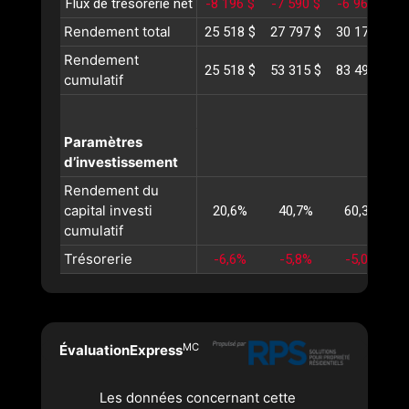
Flux de trésorerie net
-8 196 $
-7 590 $
-6 966 $
-
Rendement total
25 518 $
27 797 $
30 177 $
3
Rendement
25 518 $
53 315 $
83 493 $
1
cumulatif
Paramètres
d’investissement
Rendement du
capital investi
20,6%
40,7%
60,3%
cumulatif
Trésorerie
-6,6%
-5,8%
-5,0%
MC
ÉvaluationExpress
Les données concernant cette