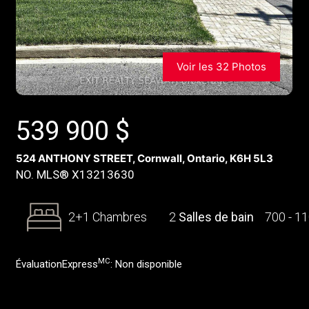
Voir les 32 Photos
539 900
$
524 ANTHONY STREET, Cornwall, Ontario, K6H 5L3
NO. MLS® X13213630
2+1 Chambres
2
Salles de bain
700 - 1
MC
ÉvaluationExpress
:
Non disponible