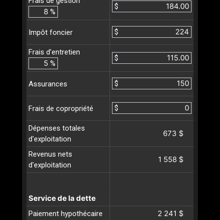
Frais de gestion
$
%
$
Impôt foncier
Frais d’entretien
$
%
$
Assurances
$
Frais de copropriété
Dépenses totales
673 $
d'exploitation
Revenus nets
1 558 $
d'exploitation
Service de la dette
2 241 $
Paiement hypothécaire