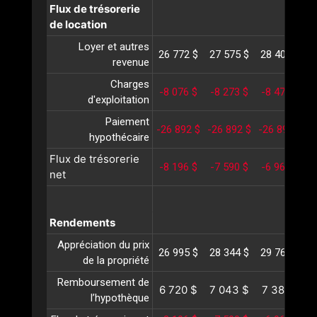
Flux de trésorerie
de location
Loyer et autres
26 772 $
27 575 $
28 402 $
2
revenue
Charges
-8 076 $
-8 273 $
-8 475 $
-
d'exploitation
Paiement
-26 892 $
-26 892 $
-26 892 $
-
hypothécaire
Flux de trésorerie
-8 196 $
-7 590 $
-6 966 $
-
net
Rendements
Appréciation du prix
26 995 $
28 344 $
29 761 $
3
de la propriété
Remboursement de
6 720 $
7 043 $
7 381 $
l’hypothèque