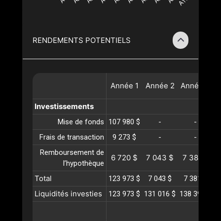
RENDEMENTS POTENTIELS
Année
1
Année
2
Année
3
A
Investissements
Mise de fonds
107 980 $
-
-
Frais de transaction
9 273 $
-
-
Remboursement de
6 720 $
7 043 $
7 381 $
l’hypothèque
Total
123 973 $
7 043 $
7 381 $
Liquidités investies
123 973 $
131 016 $
138 398 $
1