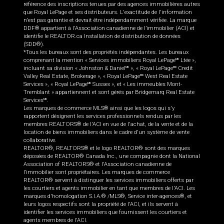
référence des inscriptions tenues par des agences immobilières autres
que Royal LePage et ses distributeurs. L'exactitude de l'information
n'est pas garantie et devrait être indépendamment vérifiée. La marque
DDF® appartient à l'Association canadienne de l’immobilier (ACI) et
identifie le REALTOR.ca Installation de distribution de données
(SDD®).
*Tous les bureaux sont des propriétés indépendantes. Les bureaux
comprenant la mention « Services immobiliers Royal LePage
Ltée »,
MD
incluant sa division « Johnston & Daniel
», « Royal LePage
Credit
MD
MD
Valley Real Estate, Brokerage », « Royal LePage
West Real Estate
MD
Services », « Royal LePage
Sussex », et « Les immeubles Mont-
MD
Tremblant » appartiennent et sont gérés par Bridgemarq Real Estate
Services
.
MD
Les marques de commerce MLS® ainsi que les logos qui s'y
rapportent désignent les services professionnels rendus par les
membres REALTORS® de l'ACI en vue de l'achat, de la vente et de la
location de biens immobiliers dans le cadre d'un système de vente
collaborative.
REALTOR®, REALTORS® et le logo REALTOR® sont des marques
déposées de REALTOR® Canada Inc., une compagnie dont la National
Association of REALTORS® et l'Association canadienne de
l’immobilier sont propriétaires. Les marques de commerce
REALTOR® servent à distinguer les services immobiliers offerts par
les courtiers et agents immobilier en tant que membres de l'ACI. Les
marques d'homologation S.I.A.® /MLS®, Service inter-agences®, et
leurs logos respectifs sont la propriété de l'ACI, et ils servent à
identifier les services immobiliers que fournissent les courtiers et
agents membres de l'ACI.