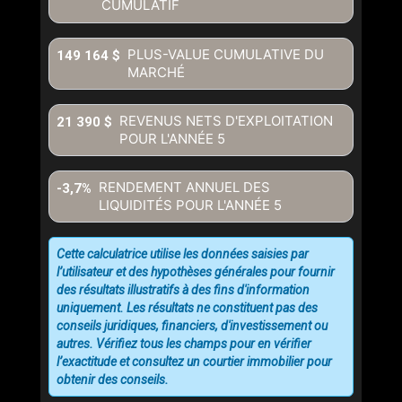
CUMULATIF
PLUS-VALUE CUMULATIVE DU
149 164 $
MARCHÉ
REVENUS NETS D'EXPLOITATION
21 390 $
POUR L'ANNÉE
5
RENDEMENT ANNUEL DES
-3,7%
LIQUIDITÉS POUR L'ANNÉE
5
Cette calculatrice utilise les données saisies par
l’utilisateur et des hypothèses générales pour fournir
des résultats illustratifs à des fins d'information
uniquement. Les résultats ne constituent pas des
conseils juridiques, financiers, d'investissement ou
autres. Vérifiez tous les champs pour en vérifier
l’exactitude et consultez un courtier immobilier pour
obtenir des conseils.