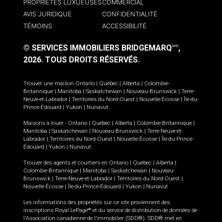
PROPRIÉTÉS LUXUEUSES
COMMERCIAL
AVIS JURIDIQUE
CONFIDENTIALITÉ
TÉMOINS
ACCESSIBILITÉ
© SERVICES IMMOBILIERS BRIDGEMARQ
,
MD
2026.
TOUS DROITS RÉSERVÉS.
Trouver une maison
Ontario
|
Québec
|
Alberta
|
Colombie-
Britannique
|
Manitoba
|
Saskatchewan
|
Nouveau-Brunswick
|
Terre-
Neuve-et-Labrador
|
Territoires du Nord-Ouest
|
Nouvelle-Écosse
|
Île-du-
Prince-Édouard
|
Yukon
|
Nunavut
.
Maisons à louer -
Ontario
|
Québec
|
Alberta
|
Colombie-Britannique
|
Manitoba
|
Saskatchewan
|
Nouveau-Brunswick
|
Terre-Neuve-et-
Labrador
|
Territoires du Nord-Ouest
|
Nouvelle-Écosse
|
Île-du-Prince-
Édouard
|
Yukon
|
Nunavut
.
Trouver des agents et courtiers en
Ontario
|
Québec
|
Alberta
|
Colombie-Britannique
|
Manitoba
|
Saskatchewan
|
Nouveau-
Brunswick
|
Terre-Neuve-et-Labrador
|
Territoires du Nord-Ouest
|
Nouvelle-Écosse
|
Île-du-Prince-Édouard
|
Yukon
|
Nunavut
Les informations des propriétés sur ce site proviennent des
inscriptions Royal LePage
et du service de distribution de données de
MD
l'Association canadienne de l’immobilier (SDD®). SDD® met en