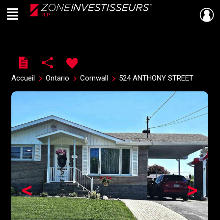
Menu
Live
En Direct
Accueil
Ontario
Cornwall
524 ANTHONY STREET
<
>