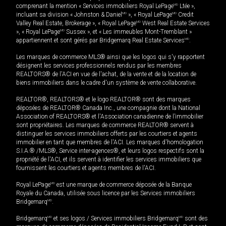
comprenant la mention « Services immobiliers Royal LePage
MD
Ltée »,
incluant sa division « Johnston & Daniel
MD
», « Royal LePage
MD
Credit
Valley Real Estate, Brokerage », « Royal LePage
MD
West Real Estate Services
», « Royal LePage
MD
Sussex », et « Les immeubles Mont-Tremblant »
appartiennent et sont gérés par Bridgemarq Real Estate Services
MD
.
Les marques de commerce MLS® ainsi que les logos qui s'y rapportent
désignent les services professionnels rendus par les membres
REALTORS® de l'ACI en vue de l'achat, de la vente et de la location de
biens immobiliers dans le cadre d'un système de vente collaborative.
REALTOR®, REALTORS® et le logo REALTOR® sont des marques
déposées de REALTOR® Canada Inc., une compagnie dont la National
Association of REALTORS® et l'Association canadienne de l’immobilier
sont propriétaires. Les marques de commerce REALTOR® servent à
distinguer les services immobiliers offerts par les courtiers et agents
immobilier en tant que membres de l'ACI. Les marques d'homologation
S.I.A.® /MLS®, Service inter-agences®, et leurs logos respectifs sont la
propriété de l'ACI, et ils servent à identifier les services immobiliers que
fournissent les courtiers et agents membres de l'ACI.
Royal LePage
MD
est une marque de commerce déposée de la Banque
Royale du Canada, utilisée sous licence par les Services immobiliers
Bridgemarq
MD
.
Bridgemarq
MD
et ses logos / Services immobiliers Bridgemarq
MD
sont des