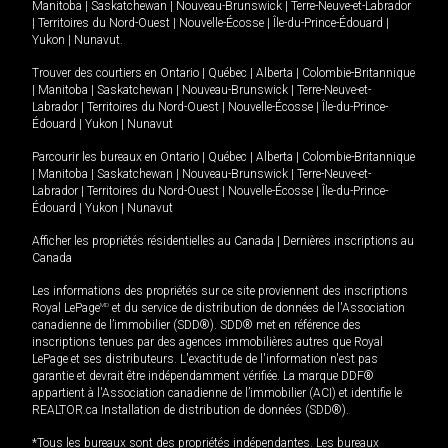
Manitoba
|
Saskatchewan
|
Nouveau-Brunswick
|
Terre-Neuve-et-Labrador
|
Territoires du Nord-Ouest
|
Nouvelle-Écosse
|
Île-du-Prince-Édouard
|
Yukon
|
Nunavut
.
Trouver des courtiers en
Ontario
|
Québec
|
Alberta
|
Colombie-Britannique
|
Manitoba
|
Saskatchewan
|
Nouveau-Brunswick
|
Terre-Neuve-et-
Labrador
|
Territoires du Nord-Ouest
|
Nouvelle-Écosse
|
Île-du-Prince-
Édouard
|
Yukon
|
Nunavut
Parcourir les bureaux en
Ontario
|
Québec
|
Alberta
|
Colombie-Britannique
|
Manitoba
|
Saskatchewan
|
Nouveau-Brunswick
|
Terre-Neuve-et-
Labrador
|
Territoires du Nord-Ouest
|
Nouvelle-Écosse
|
Île-du-Prince-
Édouard
|
Yukon
|
Nunavut
Afficher les propriétés résidentielles au Canada
|
Dernières inscriptions au
Canada
Les informations des propriétés sur ce site proviennent des inscriptions
Royal LePage
MD
et du service de distribution de données de l'Association
canadienne de l’immobilier (SDD®). SDD® met en référence des
inscriptions tenues par des agences immobilières autres que Royal
LePage et ses distributeurs. L'exactitude de l'information n'est pas
garantie et devrait être indépendamment vérifiée. La marque DDF®
appartient à l'Association canadienne de l’immobilier (ACI) et identifie le
REALTOR.ca Installation de distribution de données (SDD®).
*Tous les bureaux sont des propriétés indépendantes. Les bureaux