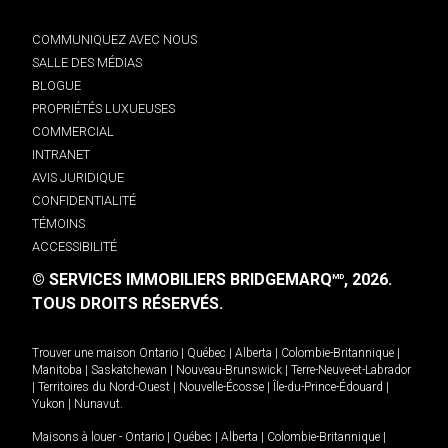
COMMUNIQUEZ AVEC NOUS
SALLE DES MÉDIAS
BLOGUE
PROPRIÉTÉS LUXUEUSES
COMMERCIAL
INTRANET
AVIS JURIDIQUE
CONFIDENTIALITÉ
TÉMOINS
ACCESSIBILITÉ
© SERVICES IMMOBILIERS BRIDGEMARQ
, 2026.
MD
TOUS DROITS RÉSERVÉS.
Trouver une maison
Ontario
|
Québec
|
Alberta
|
Colombie-Britannique
|
Manitoba
|
Saskatchewan
|
Nouveau-Brunswick
|
Terre-Neuve-et-Labrador
|
Territoires du Nord-Ouest
|
Nouvelle-Écosse
|
Île-du-Prince-Édouard
|
Yukon
|
Nunavut
.
Maisons à louer -
Ontario
|
Québec
|
Alberta
|
Colombie-Britannique
|