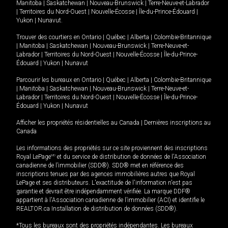
Manitoba
|
Saskatchewan
|
Nouveau-Brunswick
|
Terre-Neuve-et-Labrador
|
Territoires du Nord-Ouest
|
Nouvelle-Écosse
|
Île-du-Prince-Édouard
|
Yukon
|
Nunavut
.
Trouver des courtiers en
Ontario
|
Québec
|
Alberta
|
Colombie-Britannique
|
Manitoba
|
Saskatchewan
|
Nouveau-Brunswick
|
Terre-Neuve-et-
Labrador
|
Territoires du Nord-Ouest
|
Nouvelle-Écosse
|
Île-du-Prince-
Édouard
|
Yukon
|
Nunavut
Parcourir les bureaux en
Ontario
|
Québec
|
Alberta
|
Colombie-Britannique
|
Manitoba
|
Saskatchewan
|
Nouveau-Brunswick
|
Terre-Neuve-et-
Labrador
|
Territoires du Nord-Ouest
|
Nouvelle-Écosse
|
Île-du-Prince-
Édouard
|
Yukon
|
Nunavut
Afficher les propriétés résidentielles au Canada
|
Dernières inscriptions au
Canada
Les informations des propriétés sur ce site proviennent des inscriptions
Royal LePage
MD
et du service de distribution de données de l'Association
canadienne de l’immobilier (SDD®). SDD® met en référence des
inscriptions tenues par des agences immobilières autres que Royal
LePage et ses distributeurs. L'exactitude de l'information n'est pas
garantie et devrait être indépendamment vérifiée. La marque DDF®
appartient à l'Association canadienne de l’immobilier (ACI) et identifie le
REALTOR.ca Installation de distribution de données (SDD®).
*Tous les bureaux sont des propriétés indépendantes. Les bureaux