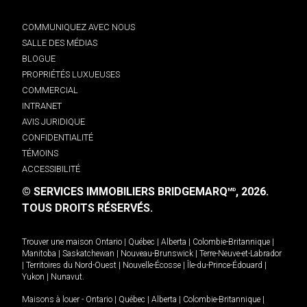
COMMUNIQUEZ AVEC NOUS
SALLE DES MÉDIAS
BLOGUE
PROPRIÉTÉS LUXUEUSES
COMMERCIAL
INTRANET
AVIS JURIDIQUE
CONFIDENTIALITÉ
TÉMOINS
ACCESSIBILITÉ
© SERVICES IMMOBILIERS BRIDGEMARQ
, 2026.
MD
TOUS DROITS RÉSERVÉS.
Trouver une maison
Ontario
|
Québec
|
Alberta
|
Colombie-Britannique
|
Manitoba
|
Saskatchewan
|
Nouveau-Brunswick
|
Terre-Neuve-et-Labrador
|
Territoires du Nord-Ouest
|
Nouvelle-Écosse
|
Île-du-Prince-Édouard
|
Yukon
|
Nunavut
.
Maisons à louer -
Ontario
|
Québec
|
Alberta
|
Colombie-Britannique
|