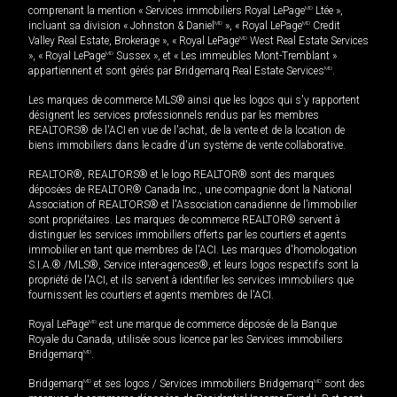
comprenant la mention « Services immobiliers Royal LePage
MD
Ltée »,
incluant sa division « Johnston & Daniel
MD
», « Royal LePage
MD
Credit
Valley Real Estate, Brokerage », « Royal LePage
MD
West Real Estate Services
», « Royal LePage
MD
Sussex », et « Les immeubles Mont-Tremblant »
appartiennent et sont gérés par Bridgemarq Real Estate Services
MD
.
Les marques de commerce MLS® ainsi que les logos qui s'y rapportent
désignent les services professionnels rendus par les membres
REALTORS® de l'ACI en vue de l'achat, de la vente et de la location de
biens immobiliers dans le cadre d'un système de vente collaborative.
REALTOR®, REALTORS® et le logo REALTOR® sont des marques
déposées de REALTOR® Canada Inc., une compagnie dont la National
Association of REALTORS® et l'Association canadienne de l’immobilier
sont propriétaires. Les marques de commerce REALTOR® servent à
distinguer les services immobiliers offerts par les courtiers et agents
immobilier en tant que membres de l'ACI. Les marques d'homologation
S.I.A.® /MLS®, Service inter-agences®, et leurs logos respectifs sont la
propriété de l'ACI, et ils servent à identifier les services immobiliers que
fournissent les courtiers et agents membres de l'ACI.
Royal LePage
MD
est une marque de commerce déposée de la Banque
Royale du Canada, utilisée sous licence par les Services immobiliers
Bridgemarq
MD
.
Bridgemarq
MD
et ses logos / Services immobiliers Bridgemarq
MD
sont des