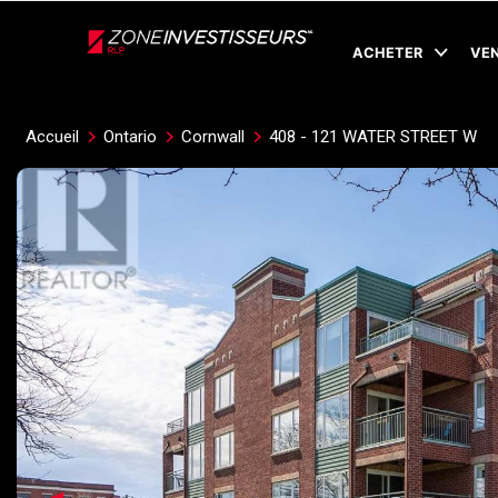
Live
En Direct
ACHETER
VE
Accueil
Ontario
Cornwall
408 - 121 WATER STREET W