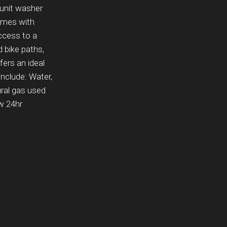
-unit washer
comes with
access to a
d bike paths,
fers an ideal
include: Water,
ral gas used
ow 24hr