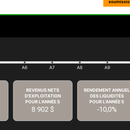
REVENUS NETS
RENDEMENT ANNUEL
D'EXPLOITATION
DES LIQUIDITÉS
POUR L'ANNÉE
5
POUR L'ANNÉE
5
8 902 $
-10,0%