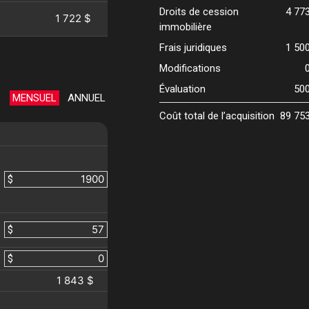
Droits de cession
4 77
1 722 $
immobilière
Frais juridiques
1 50
Modifications
Évaluation
50
MENSUEL
ANNUEL
Coût total de l’acquisition
89 75
$
$
$
1 843 $