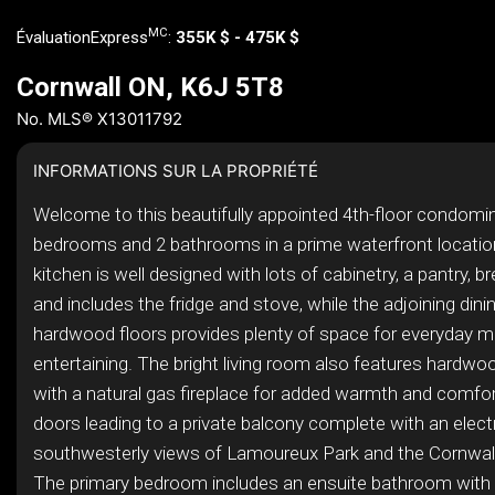
MC
ÉvaluationExpress
:
355K $ - 475K $
Cornwall ON, K6J 5T8
No. MLS® X13011792
INFORMATIONS SUR LA PROPRIÉTÉ
Welcome to this beautifully appointed 4th-floor condomin
bedrooms and 2 bathrooms in a prime waterfront location
kitchen is well designed with lots of cabinetry, a pantry, br
and includes the fridge and stove, while the adjoining dini
hardwood floors provides plenty of space for everyday m
entertaining. The bright living room also features hardwo
with a natural gas fireplace for added warmth and comfort
doors leading to a private balcony complete with an elect
southwesterly views of Lamoureux Park and the Cornwall
The primary bedroom includes an ensuite bathroom with 