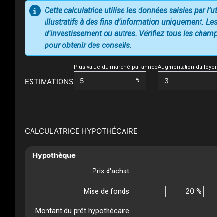
Cette calculatrice utilise les données saisies par l’
illustratifs à des fins d'information uniquement. Les
d'investissement ou autres. Vérifiez tous les champs
pour obtenir des conseils.
Plus-value du marché par année
Augmentation du loyer
ESTIMATIONS
%
CALCULATRICE HYPOTHÉCAIRE
Hypothèque
Prix d'achat
Mise de fonds
%
Montant du prêt hypothécaire