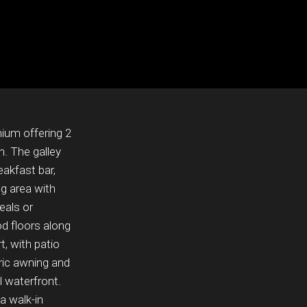
ium offering 2
. The galley
eakfast bar,
ng area with
eals or
od floors along
, with patio
ric awning and
 waterfront.
a walk-in