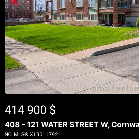
<
414 900
$
408 - 121 WATER STREET W, Cornwal
NO. MLS® X13011792