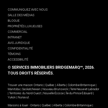
COMMUNIQUEZ AVEC NOUS
SALLE DES MÉDIAS
BLOGUE
PROPRIÉTÉS LUXUEUSES
COMMERCIAL
INTRANET
AVIS JURIDIQUE
CONFIDENTIALITÉ
TÉMOINS
ACCESSIBILITÉ
© SERVICES IMMOBILIERS BRIDGEMARQ
, 2026.
MD
TOUS DROITS RÉSERVÉS.
Trouver une maison
Ontario
|
Québec
|
Alberta
|
Colombie-Britannique
|
Manitoba
|
Saskatchewan
|
Nouveau-Brunswick
|
Terre-Neuve-et-Labrador
|
Territoires du Nord-Ouest
|
Nouvelle-Écosse
|
Île-du-Prince-Édouard
|
Yukon
|
Nunavut
.
Maisons à louer -
Ontario
|
Québec
|
Alberta
|
Colombie-Britannique
|