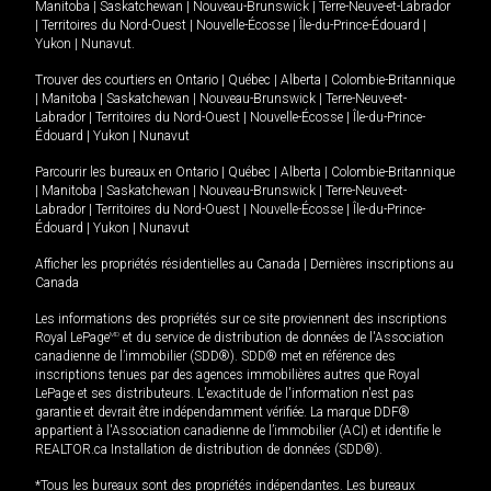
Manitoba
|
Saskatchewan
|
Nouveau-Brunswick
|
Terre-Neuve-et-Labrador
|
Territoires du Nord-Ouest
|
Nouvelle-Écosse
|
Île-du-Prince-Édouard
|
Yukon
|
Nunavut
.
Trouver des courtiers en
Ontario
|
Québec
|
Alberta
|
Colombie-Britannique
|
Manitoba
|
Saskatchewan
|
Nouveau-Brunswick
|
Terre-Neuve-et-
Labrador
|
Territoires du Nord-Ouest
|
Nouvelle-Écosse
|
Île-du-Prince-
Édouard
|
Yukon
|
Nunavut
Parcourir les bureaux en
Ontario
|
Québec
|
Alberta
|
Colombie-Britannique
|
Manitoba
|
Saskatchewan
|
Nouveau-Brunswick
|
Terre-Neuve-et-
Labrador
|
Territoires du Nord-Ouest
|
Nouvelle-Écosse
|
Île-du-Prince-
Édouard
|
Yukon
|
Nunavut
Afficher les propriétés résidentielles au Canada
|
Dernières inscriptions au
Canada
Les informations des propriétés sur ce site proviennent des inscriptions
Royal LePage
MD
et du service de distribution de données de l'Association
canadienne de l’immobilier (SDD®). SDD® met en référence des
inscriptions tenues par des agences immobilières autres que Royal
LePage et ses distributeurs. L'exactitude de l'information n'est pas
garantie et devrait être indépendamment vérifiée. La marque DDF®
appartient à l'Association canadienne de l’immobilier (ACI) et identifie le
REALTOR.ca Installation de distribution de données (SDD®).
*Tous les bureaux sont des propriétés indépendantes. Les bureaux