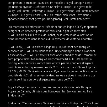
comprenant la mention « Services immobiliers Royal LePage
MD
Ltée »,
incluant sa division « Johnston & Daniel
MD
», « Royal LePage
MD
Credit
Valley Real Estate, Brokerage », « Royal LePage
MD
West Real Estate Services
», « Royal LePage
MD
Sussex », et « Les immeubles Mont-Tremblant »
appartiennent et sont gérés par Bridgemarq Real Estate Services
MD
.
Les marques de commerce MLS® ainsi que les logos qui s'y rapportent
désignent les services professionnels rendus par les membres
REALTORS® de l'ACI en vue de l'achat, de la vente et de la location de
biens immobiliers dans le cadre d'un système de vente collaborative.
REALTOR®, REALTORS® et le logo REALTOR® sont des marques
déposées de REALTOR® Canada Inc., une compagnie dont la National
Association of REALTORS® et l'Association canadienne de l’immobilier
sont propriétaires. Les marques de commerce REALTOR® servent à
distinguer les services immobiliers offerts par les courtiers et agents
immobilier en tant que membres de l'ACI. Les marques d'homologation
S.I.A.® /MLS®, Service inter-agences®, et leurs logos respectifs sont la
propriété de l'ACI, et ils servent à identifier les services immobiliers que
fournissent les courtiers et agents membres de l'ACI.
Royal LePage
MD
est une marque de commerce déposée de la Banque
Royale du Canada, utilisée sous licence par les Services immobiliers
Bridgemarq
MD
.
Bridgemarq
MD
et ses logos / Services immobiliers Bridgemarq
MD
sont des