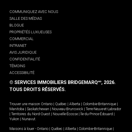
COMMUNIQUEZ AVEC NOUS
SALLE DES MÉDIAS
BLOGUE
PROPRIÉTÉS LUXUEUSES
COMMERCIAL
INTRANET
AVIS JURIDIQUE
CONFIDENTIALITÉ
TÉMOINS
ACCESSIBILITÉ
© SERVICES IMMOBILIERS BRIDGEMARQ
, 2026.
MD
TOUS DROITS RÉSERVÉS.
Trouver une maison
Ontario
|
Québec
|
Alberta
|
Colombie-Britannique
|
Manitoba
|
Saskatchewan
|
Nouveau-Brunswick
|
Terre-Neuve-et-Labrador
|
Territoires du Nord-Ouest
|
Nouvelle-Écosse
|
Île-du-Prince-Édouard
|
Yukon
|
Nunavut
.
Maisons à louer -
Ontario
|
Québec
|
Alberta
|
Colombie-Britannique
|