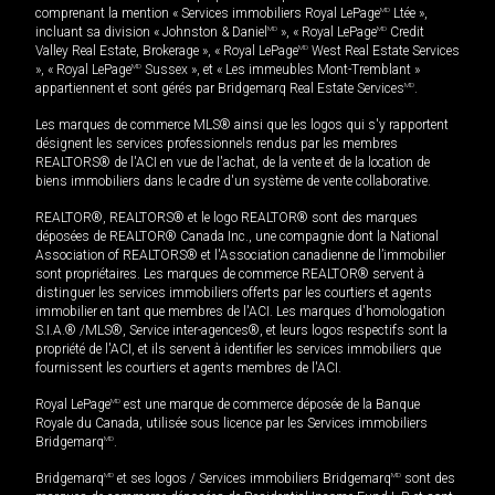
comprenant la mention « Services immobiliers Royal LePage
MD
Ltée »,
incluant sa division « Johnston & Daniel
MD
», « Royal LePage
MD
Credit
Valley Real Estate, Brokerage », « Royal LePage
MD
West Real Estate Services
», « Royal LePage
MD
Sussex », et « Les immeubles Mont-Tremblant »
appartiennent et sont gérés par Bridgemarq Real Estate Services
MD
.
Les marques de commerce MLS® ainsi que les logos qui s'y rapportent
désignent les services professionnels rendus par les membres
REALTORS® de l'ACI en vue de l'achat, de la vente et de la location de
biens immobiliers dans le cadre d'un système de vente collaborative.
REALTOR®, REALTORS® et le logo REALTOR® sont des marques
déposées de REALTOR® Canada Inc., une compagnie dont la National
Association of REALTORS® et l'Association canadienne de l’immobilier
sont propriétaires. Les marques de commerce REALTOR® servent à
distinguer les services immobiliers offerts par les courtiers et agents
immobilier en tant que membres de l'ACI. Les marques d'homologation
S.I.A.® /MLS®, Service inter-agences®, et leurs logos respectifs sont la
propriété de l'ACI, et ils servent à identifier les services immobiliers que
fournissent les courtiers et agents membres de l'ACI.
Royal LePage
MD
est une marque de commerce déposée de la Banque
Royale du Canada, utilisée sous licence par les Services immobiliers
Bridgemarq
MD
.
Bridgemarq
MD
et ses logos / Services immobiliers Bridgemarq
MD
sont des