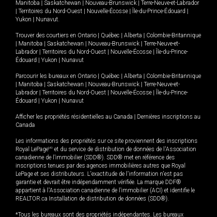
Manitoba
|
Saskatchewan
|
Nouveau-Brunswick
|
Terre-Neuve-et-Labrador
|
Territoires du Nord-Ouest
|
Nouvelle-Écosse
|
Île-du-Prince-Édouard
|
Yukon
|
Nunavut
.
Trouver des courtiers en
Ontario
|
Québec
|
Alberta
|
Colombie-Britannique
|
Manitoba
|
Saskatchewan
|
Nouveau-Brunswick
|
Terre-Neuve-et-
Labrador
|
Territoires du Nord-Ouest
|
Nouvelle-Écosse
|
Île-du-Prince-
Édouard
|
Yukon
|
Nunavut
Parcourir les bureaux en
Ontario
|
Québec
|
Alberta
|
Colombie-Britannique
|
Manitoba
|
Saskatchewan
|
Nouveau-Brunswick
|
Terre-Neuve-et-
Labrador
|
Territoires du Nord-Ouest
|
Nouvelle-Écosse
|
Île-du-Prince-
Édouard
|
Yukon
|
Nunavut
Afficher les propriétés résidentielles au Canada
|
Dernières inscriptions au
Canada
Les informations des propriétés sur ce site proviennent des inscriptions
Royal LePage
MD
et du service de distribution de données de l'Association
canadienne de l’immobilier (SDD®). SDD® met en référence des
inscriptions tenues par des agences immobilières autres que Royal
LePage et ses distributeurs. L'exactitude de l'information n'est pas
garantie et devrait être indépendamment vérifiée. La marque DDF®
appartient à l'Association canadienne de l’immobilier (ACI) et identifie le
REALTOR.ca Installation de distribution de données (SDD®).
*Tous les bureaux sont des propriétés indépendantes. Les bureaux