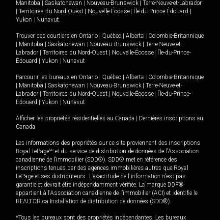
Manitoba
|
Saskatchewan
|
Nouveau-Brunswick
|
Terre-Neuve-et-Labrador
|
Territoires du Nord-Ouest
|
Nouvelle-Écosse
|
Île-du-Prince-Édouard
|
Yukon
|
Nunavut
.
Trouver des courtiers en
Ontario
|
Québec
|
Alberta
|
Colombie-Britannique
|
Manitoba
|
Saskatchewan
|
Nouveau-Brunswick
|
Terre-Neuve-et-
Labrador
|
Territoires du Nord-Ouest
|
Nouvelle-Écosse
|
Île-du-Prince-
Édouard
|
Yukon
|
Nunavut
Parcourir les bureaux en
Ontario
|
Québec
|
Alberta
|
Colombie-Britannique
|
Manitoba
|
Saskatchewan
|
Nouveau-Brunswick
|
Terre-Neuve-et-
Labrador
|
Territoires du Nord-Ouest
|
Nouvelle-Écosse
|
Île-du-Prince-
Édouard
|
Yukon
|
Nunavut
Afficher les propriétés résidentielles au Canada
|
Dernières inscriptions au
Canada
Les informations des propriétés sur ce site proviennent des inscriptions
Royal LePage
MD
et du service de distribution de données de l'Association
canadienne de l’immobilier (SDD®). SDD® met en référence des
inscriptions tenues par des agences immobilières autres que Royal
LePage et ses distributeurs. L'exactitude de l'information n'est pas
garantie et devrait être indépendamment vérifiée. La marque DDF®
appartient à l'Association canadienne de l’immobilier (ACI) et identifie le
REALTOR.ca Installation de distribution de données (SDD®).
*Tous les bureaux sont des propriétés indépendantes. Les bureaux