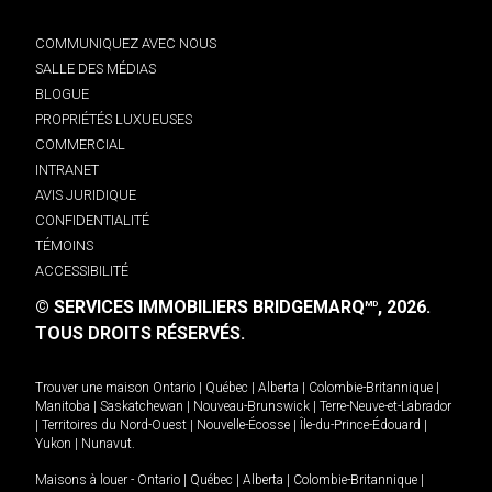
COMMUNIQUEZ AVEC NOUS
SALLE DES MÉDIAS
BLOGUE
PROPRIÉTÉS LUXUEUSES
COMMERCIAL
INTRANET
AVIS JURIDIQUE
CONFIDENTIALITÉ
TÉMOINS
ACCESSIBILITÉ
© SERVICES IMMOBILIERS BRIDGEMARQ
, 2026.
MD
TOUS DROITS RÉSERVÉS.
Trouver une maison
Ontario
|
Québec
|
Alberta
|
Colombie-Britannique
|
Manitoba
|
Saskatchewan
|
Nouveau-Brunswick
|
Terre-Neuve-et-Labrador
|
Territoires du Nord-Ouest
|
Nouvelle-Écosse
|
Île-du-Prince-Édouard
|
Yukon
|
Nunavut
.
Maisons à louer -
Ontario
|
Québec
|
Alberta
|
Colombie-Britannique
|