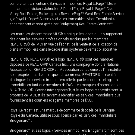
comprenant la mention « Services immobiliers Royal LePage
MD
Ltée »,
incluant sa division « Johnston & Daniel
MD
», « Royal LePage
MD
Credit
Valley Real Estate, Brokerage », « Royal LePage
MD
West Real Estate Services
», « Royal LePage
MD
Sussex », et « Les immeubles Mont-Tremblant »
appartiennent et sont gérés par Bridgemarq Real Estate Services
MD
.
Les marques de commerce MLS® ainsi que les logos qui s'y rapportent
désignent les services professionnels rendus par les membres
REALTORS® de l'ACI en vue de l'achat, de la vente et de la location de
biens immobiliers dans le cadre d'un système de vente collaborative.
REALTOR®, REALTORS® et le logo REALTOR® sont des marques
déposées de REALTOR® Canada Inc., une compagnie dont la National
Association of REALTORS® et l'Association canadienne de l’immobilier
sont propriétaires. Les marques de commerce REALTOR® servent à
distinguer les services immobiliers offerts par les courtiers et agents
immobilier en tant que membres de l'ACI. Les marques d'homologation
S.I.A.® /MLS®, Service inter-agences®, et leurs logos respectifs sont la
propriété de l'ACI, et ils servent à identifier les services immobiliers que
fournissent les courtiers et agents membres de l'ACI.
Royal LePage
MD
est une marque de commerce déposée de la Banque
Royale du Canada, utilisée sous licence par les Services immobiliers
Bridgemarq
MD
.
Bridgemarq
MD
et ses logos / Services immobiliers Bridgemarq
MD
sont des