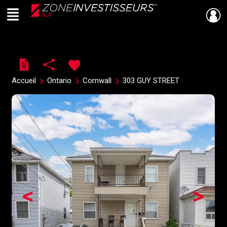
Menu
Live
En Direct
Accueil
Ontario
Cornwall
303 GUY STREET
<
>