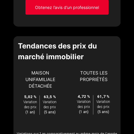
Obtenez l’avis d’un professionnel
Tendances des prix du
marché immobilier
MAISON
TOUTES LES
UNIFAMILIALE
PROPRIÉTÉS
DÉTACHÉE
4,72 %
61,7 %
5,02 %
63,5 %
Variation
Variation
Variation
Variation
des prix
des prix
des prix
des prix
(1 an)
(5 ans)
(1 an)
(5 ans)
Variations sur 1 an comparativement au même mois de l'année