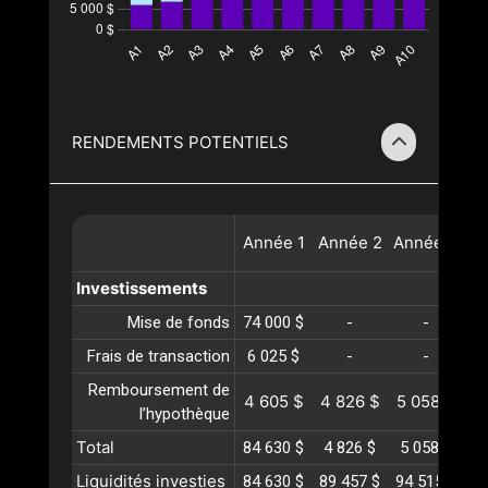
RENDEMENTS POTENTIELS
Année
1
Année
2
Année
3
A
Investissements
Mise de fonds
74 000 $
-
-
Frais de transaction
6 025 $
-
-
Remboursement de
4 605 $
4 826 $
5 058 $
5
l’hypothèque
Total
84 630 $
4 826 $
5 058 $
5
Liquidités investies
84 630 $
89 457 $
94 515 $
99