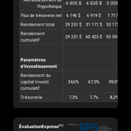
Remboursement de
4 605 $
4 826 $
5 058 $
5
l’hypothèque
Flux de trésorerie net
6 146 $
6 919 $
7 717 $
8
Rendement total
29 251 $
31 171 $
33 172 $
35
Rendement
29 251 $
60 423 $
93 595 $
12
cumulatif
Paramètres
d’investissement
Rendement du
capital investi
34,6%
67,5%
99,0%
1
cumulatif
Trésorerie
7,3%
7,7%
8,2%
MC
ÉvaluationExpress