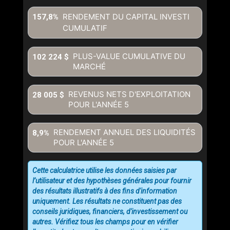
RENDEMENT DU CAPITAL INVESTI
157,8%
CUMULATIF
PLUS-VALUE CUMULATIVE DU
102 224 $
MARCHÉ
REVENUS NETS D'EXPLOITATION
28 005 $
POUR L'ANNÉE
5
RENDEMENT ANNUEL DES LIQUIDITÉS
8,9%
POUR L'ANNÉE
5
Cette calculatrice utilise les données saisies par
l’utilisateur et des hypothèses générales pour fournir
des résultats illustratifs à des fins d'information
uniquement. Les résultats ne constituent pas des
conseils juridiques, financiers, d'investissement ou
autres. Vérifiez tous les champs pour en vérifier