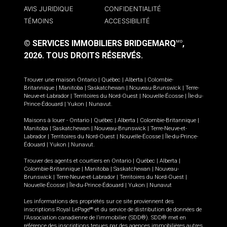
AVIS JURIDIQUE
CONFIDENTIALITÉ
TÉMOINS
ACCESSIBILITÉ
© SERVICES IMMOBILIERS BRIDGEMARQ
,
MD
2026.
TOUS DROITS RÉSERVÉS.
Trouver une maison
Ontario
|
Québec
|
Alberta
|
Colombie-
Britannique
|
Manitoba
|
Saskatchewan
|
Nouveau-Brunswick
|
Terre-
Neuve-et-Labrador
|
Territoires du Nord-Ouest
|
Nouvelle-Écosse
|
Île-du-
Prince-Édouard
|
Yukon
|
Nunavut
.
Maisons à louer -
Ontario
|
Québec
|
Alberta
|
Colombie-Britannique
|
Manitoba
|
Saskatchewan
|
Nouveau-Brunswick
|
Terre-Neuve-et-
Labrador
|
Territoires du Nord-Ouest
|
Nouvelle-Écosse
|
Île-du-Prince-
Édouard
|
Yukon
|
Nunavut
.
Trouver des agents et courtiers en
Ontario
|
Québec
|
Alberta
|
Colombie-Britannique
|
Manitoba
|
Saskatchewan
|
Nouveau-
Brunswick
|
Terre-Neuve-et-Labrador
|
Territoires du Nord-Ouest
|
Nouvelle-Écosse
|
Île-du-Prince-Édouard
|
Yukon
|
Nunavut
Les informations des propriétés sur ce site proviennent des
inscriptions Royal LePage
et du service de distribution de données de
MD
l'Association canadienne de l’immobilier (SDD®). SDD® met en
référence des inscriptions tenues par des agences immobilières autres