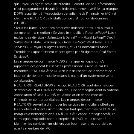
que Royal LePage et ses distributeurs. L'exactitude de l'information
n'est pas garantie et devrait être indépendamment vérifiée. La marque
DDF® appartient à l'Association canadienne de l’immobilier (ACI) et
identifie le REALTOR.ca Installation de distribution de données
(SDD®).
*Tous les bureaux sont des propriétés indépendantes. Les bureaux
comprenant la mention « Services immobiliers Royal LePage
Ltée »,
MD
incluant sa division « Johnston & Daniel
», « Royal LePage
Credit
MD
MD
Valley Real Estate, Brokerage », « Royal LePage
West Real Estate
MD
Services », « Royal LePage
Sussex », et « Les immeubles Mont-
MD
Tremblant » appartiennent et sont gérés par Bridgemarq Real Estate
Services
.
MD
Les marques de commerce MLS® ainsi que les logos qui s'y
rapportent désignent les services professionnels rendus par les
membres REALTORS® de l'ACI en vue de l'achat, de la vente et de la
location de biens immobiliers dans le cadre d'un système de vente
collaborative.
REALTOR®, REALTORS® et le logo REALTOR® sont des marques
déposées de REALTOR® Canada Inc., une compagnie dont la National
Association of REALTORS® et l'Association canadienne de
l’immobilier sont propriétaires. Les marques de commerce
REALTOR® servent à distinguer les services immobiliers offerts par
les courtiers et agents immobilier en tant que membres de l'ACI. Les
marques d'homologation S.I.A.® /MLS®, Service inter-agences®, et
leurs logos respectifs sont la propriété de l'ACI, et ils servent à
identifier les services immobiliers que fournissent les courtiers et
agents membres de l'ACI.