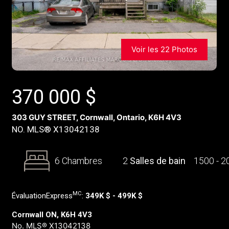
Voir les 22 Photos
370 000
$
303 GUY STREET, Cornwall, Ontario, K6H 4V3
NO. MLS® X13042138
6 Chambres
2
Salles de bain
1500 - 
MC
ÉvaluationExpress
:
349K $ - 499K $
Cornwall ON, K6H 4V3
No. MLS® X13042138