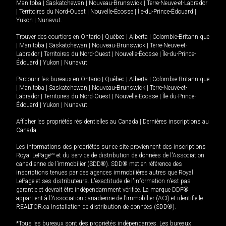
Manitoba
|
Saskatchewan
|
Nouveau-Brunswick
|
Terre-Neuve-et-Labrador
|
Territoires du Nord-Ouest
|
Nouvelle-Écosse
|
Île-du-Prince-Édouard
|
Yukon
|
Nunavut
.
Trouver des courtiers en
Ontario
|
Québec
|
Alberta
|
Colombie-Britannique
|
Manitoba
|
Saskatchewan
|
Nouveau-Brunswick
|
Terre-Neuve-et-
Labrador
|
Territoires du Nord-Ouest
|
Nouvelle-Écosse
|
Île-du-Prince-
Édouard
|
Yukon
|
Nunavut
Parcourir les bureaux en
Ontario
|
Québec
|
Alberta
|
Colombie-Britannique
|
Manitoba
|
Saskatchewan
|
Nouveau-Brunswick
|
Terre-Neuve-et-
Labrador
|
Territoires du Nord-Ouest
|
Nouvelle-Écosse
|
Île-du-Prince-
Édouard
|
Yukon
|
Nunavut
Afficher les propriétés résidentielles au Canada
|
Dernières inscriptions au
Canada
Les informations des propriétés sur ce site proviennent des inscriptions
Royal LePage
MD
et du service de distribution de données de l'Association
canadienne de l’immobilier (SDD®). SDD® met en référence des
inscriptions tenues par des agences immobilières autres que Royal
LePage et ses distributeurs. L'exactitude de l'information n'est pas
garantie et devrait être indépendamment vérifiée. La marque DDF®
appartient à l'Association canadienne de l’immobilier (ACI) et identifie le
REALTOR.ca Installation de distribution de données (SDD®).
*Tous les bureaux sont des propriétés indépendantes. Les bureaux