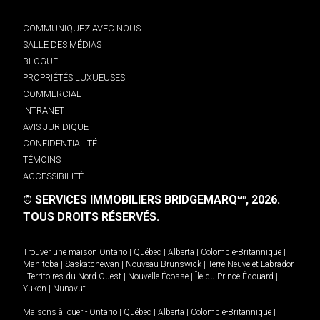
COMMUNIQUEZ AVEC NOUS
SALLE DES MÉDIAS
BLOGUE
PROPRIÉTÉS LUXUEUSES
COMMERCIAL
INTRANET
AVIS JURIDIQUE
CONFIDENTIALITÉ
TÉMOINS
ACCESSIBILITÉ
© SERVICES IMMOBILIERS BRIDGEMARQ
, 2026.
MD
TOUS DROITS RÉSERVÉS.
Trouver une maison
Ontario
|
Québec
|
Alberta
|
Colombie-Britannique
|
Manitoba
|
Saskatchewan
|
Nouveau-Brunswick
|
Terre-Neuve-et-Labrador
|
Territoires du Nord-Ouest
|
Nouvelle-Écosse
|
Île-du-Prince-Édouard
|
Yukon
|
Nunavut
.
Maisons à louer -
Ontario
|
Québec
|
Alberta
|
Colombie-Britannique
|