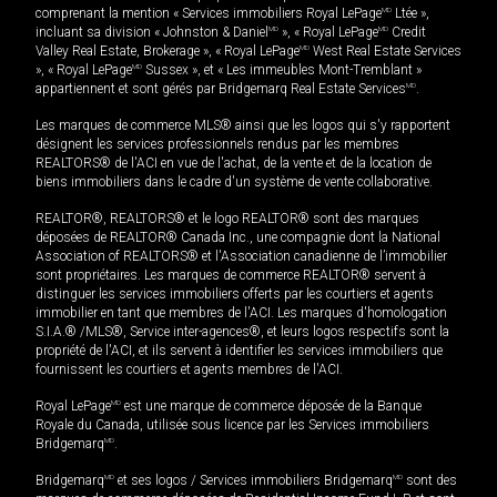
comprenant la mention « Services immobiliers Royal LePage
MD
Ltée »,
incluant sa division « Johnston & Daniel
MD
», « Royal LePage
MD
Credit
Valley Real Estate, Brokerage », « Royal LePage
MD
West Real Estate Services
», « Royal LePage
MD
Sussex », et « Les immeubles Mont-Tremblant »
appartiennent et sont gérés par Bridgemarq Real Estate Services
MD
.
Les marques de commerce MLS® ainsi que les logos qui s'y rapportent
désignent les services professionnels rendus par les membres
REALTORS® de l'ACI en vue de l'achat, de la vente et de la location de
biens immobiliers dans le cadre d'un système de vente collaborative.
REALTOR®, REALTORS® et le logo REALTOR® sont des marques
déposées de REALTOR® Canada Inc., une compagnie dont la National
Association of REALTORS® et l'Association canadienne de l’immobilier
sont propriétaires. Les marques de commerce REALTOR® servent à
distinguer les services immobiliers offerts par les courtiers et agents
immobilier en tant que membres de l'ACI. Les marques d'homologation
S.I.A.® /MLS®, Service inter-agences®, et leurs logos respectifs sont la
propriété de l'ACI, et ils servent à identifier les services immobiliers que
fournissent les courtiers et agents membres de l'ACI.
Royal LePage
MD
est une marque de commerce déposée de la Banque
Royale du Canada, utilisée sous licence par les Services immobiliers
Bridgemarq
MD
.
Bridgemarq
MD
et ses logos / Services immobiliers Bridgemarq
MD
sont des