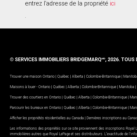
entrez l'adresse de la propriété
ici
.
© SERVICES IMMOBILIERS BRIDGEMARQ
, 2026.
TOUS D
MD
Trouver une maison
Ontario
|
Québec
|
Alberta
|
Colombie-Britannique
|
Manitob
Maisons à louer -
Ontario
|
Québec
|
Alberta
|
Colombie-Britannique
|
Manitoba
|
Trouver des courtiers en
Ontario
|
Québec
|
Alberta
|
Colombie-Britannique
|
Man
Parcourir les bureaux en
Ontario
|
Québec
|
Alberta
|
Colombie-Britannique
|
Man
Afficher les propriétés résidentielles au Canada
|
Dernières inscriptions au Cana
Les informations des propriétés sur ce site proviennent des inscriptions Royal 
immobilières autres que Royal LePage et ses distributeurs. L'exactitude de l'info