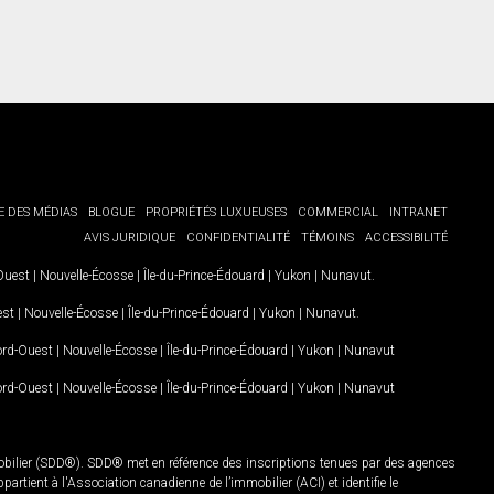
E DES MÉDIAS
BLOGUE
PROPRIÉTÉS LUXUEUSES
COMMERCIAL
INTRANET
AVIS JURIDIQUE
CONFIDENTIALITÉ
TÉMOINS
ACCESSIBILITÉ
-Ouest
|
Nouvelle-Écosse
|
Île-du-Prince-Édouard
|
Yukon
|
Nunavut
.
est
|
Nouvelle-Écosse
|
Île-du-Prince-Édouard
|
Yukon
|
Nunavut
.
Nord-Ouest
|
Nouvelle-Écosse
|
Île-du-Prince-Édouard
|
Yukon
|
Nunavut
Nord-Ouest
|
Nouvelle-Écosse
|
Île-du-Prince-Édouard
|
Yukon
|
Nunavut
mobilier (SDD®). SDD® met en référence des inscriptions tenues par des agences
rtient à l'Association canadienne de l’immobilier (ACI) et identifie le