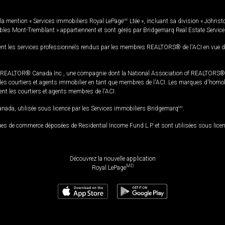
la mention « Services immobiliers Royal LePage
MD
Ltée », incluant sa division « Johnst
bles Mont-Tremblant » appartiennent et sont gérés par Bridgemarq Real Estate Servic
 les services professionnels rendus par les membres REALTORS® de l'ACI en vue de l'a
TOR® Canada Inc., une compagnie dont la National Association of REALTORS® et l'
s courtiers et agents immobilier en tant que membres de l'ACI. Les marques d'homolog
ssent les courtiers et agents membres de l'ACI.
da, utilisée sous licence par les Services immobiliers Bridgemarq
MD
.
s de commerce déposées de Residential Income Fund L.P. et sont utilisées sous lice
Découvrez la nouvelle application
MD
Royal LePage