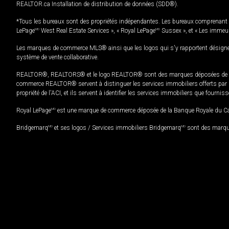
REALTOR.ca Installation de distribution de données (SDD®).
*Tous les bureaux sont des propriétés indépendantes. Les bureaux comprenant 
LePage
MD
West Real Estate Services », « Royal LePage
MD
Sussex », et « Les immeu
Les marques de commerce MLS® ainsi que les logos qui s'y rapportent désignent
système de vente collaborative.
REALTOR®, REALTORS® et le logo REALTOR® sont des marques déposées de REAL
commerce REALTOR® servent à distinguer les services immobiliers offerts par le
propriété de l'ACI, et ils servent à identifier les services immobiliers que fourni
Royal LePage
MD
est une marque de commerce déposée de la Banque Royale du Cana
Bridgemarq
MD
et ses logos / Services immobiliers Bridgemarq
MD
sont des marque