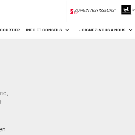
ZoneInvestisseurs RLP
 COURTIER
INFO ET CONSEILS
JOIGNEZ-VOUS À NOUS
rio,
t
en