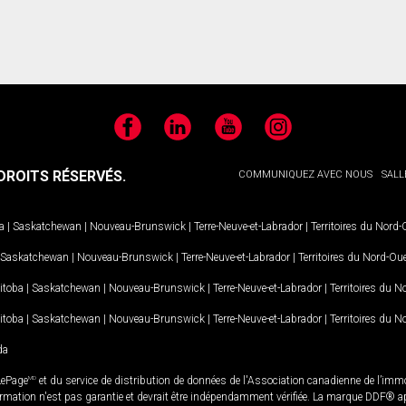
Facebook
LinkedIn
YouTube
Instagram
ROITS RÉSERVÉS.
COMMUNIQUEZ AVEC NOUS
SALL
a
|
Saskatchewan
|
Nouveau-Brunswick
|
Terre-Neuve-et-Labrador
|
Territoires du Nord
Saskatchewan
|
Nouveau-Brunswick
|
Terre-Neuve-et-Labrador
|
Territoires du Nord-Ou
itoba
|
Saskatchewan
|
Nouveau-Brunswick
|
Terre-Neuve-et-Labrador
|
Territoires du 
itoba
|
Saskatchewan
|
Nouveau-Brunswick
|
Terre-Neuve-et-Labrador
|
Territoires du 
da
LePage
MD
et du service de distribution de données de l'Association canadienne de l’im
rmation n'est pas garantie et devrait être indépendamment vérifiée. La marque DDF® appa