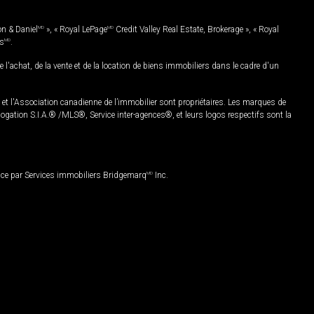
on & Daniel
MD
», « Royal LePage
MD
Credit Valley Real Estate, Brokerage », « Royal
es
MD
.
chat, de la vente et de la location de biens immobiliers dans le cadre d'un
Association canadienne de l’immobilier sont propriétaires. Les marques de
ation S.I.A.® /MLS®, Service inter-agences®, et leurs logos respectifs sont la
nce par Services immobiliers Bridgemarq
MD
Inc.