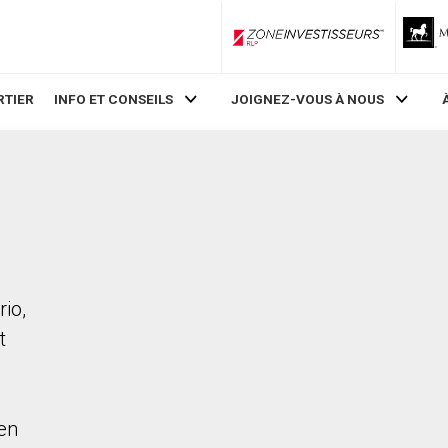
ZoneInvestisseurs RLP
RTIER
INFO ET CONSEILS
JOIGNEZ-VOUS À NOUS
rio,
t
en