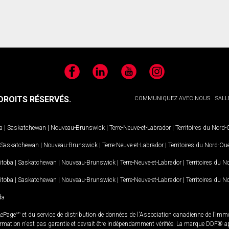
Facebook
LinkedIn
YouTube
Instagram
ROITS RÉSERVÉS.
COMMUNIQUEZ AVEC NOUS
SALL
a
|
Saskatchewan
|
Nouveau-Brunswick
|
Terre-Neuve-et-Labrador
|
Territoires du Nord
Saskatchewan
|
Nouveau-Brunswick
|
Terre-Neuve-et-Labrador
|
Territoires du Nord-Ou
itoba
|
Saskatchewan
|
Nouveau-Brunswick
|
Terre-Neuve-et-Labrador
|
Territoires du 
itoba
|
Saskatchewan
|
Nouveau-Brunswick
|
Terre-Neuve-et-Labrador
|
Territoires du 
da
LePage
MD
et du service de distribution de données de l'Association canadienne de l’im
rmation n'est pas garantie et devrait être indépendamment vérifiée. La marque DDF® appa