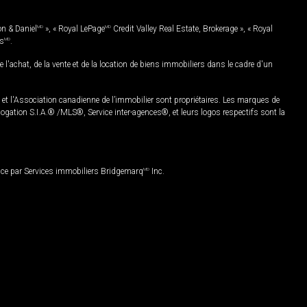
on & Daniel
MD
», « Royal LePage
MD
Credit Valley Real Estate, Brokerage », « Royal
es
MD
.
chat, de la vente et de la location de biens immobiliers dans le cadre d'un
Association canadienne de l’immobilier sont propriétaires. Les marques de
ation S.I.A.® /MLS®, Service inter-agences®, et leurs logos respectifs sont la
nce par Services immobiliers Bridgemarq
MD
Inc.