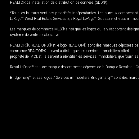
REALTOR.ca Installation de distribution de données (SDD®).
*Tous les bureaux sont des propriétés indépendantes. Les bureaux comprenant 
LePage
MD
West Real Estate Services », « Royal LePage
MD
Sussex », et « Les immeu
Les marques de commerce MLS® ainsi que les logos qui s'y rapportent désignent
système de vente collaborative.
REALTOR®, REALTORS® et le logo REALTOR® sont des marques déposées de REAL
commerce REALTOR® servent à distinguer les services immobiliers offerts par le
propriété de l'ACI, et ils servent à identifier les services immobiliers que fourni
Royal LePage
MD
est une marque de commerce déposée de la Banque Royale du Cana
Bridgemarq
MD
et ses logos / Services immobiliers Bridgemarq
MD
sont des marque