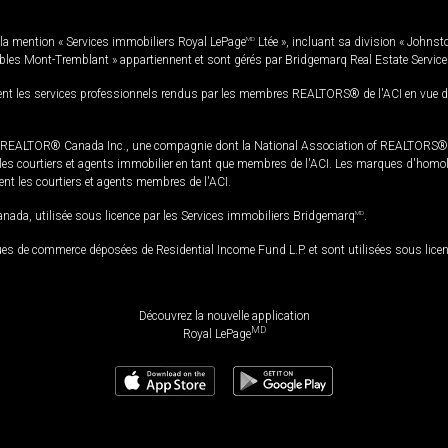
la mention « Services immobiliers Royal LePage
MD
Ltée », incluant sa division « Johnst
bles Mont-Tremblant » appartiennent et sont gérés par Bridgemarq Real Estate Servic
 les services professionnels rendus par les membres REALTORS® de l'ACI en vue de l'a
TOR® Canada Inc., une compagnie dont la National Association of REALTORS® et l'
s courtiers et agents immobilier en tant que membres de l'ACI. Les marques d'homolog
ssent les courtiers et agents membres de l'ACI.
da, utilisée sous licence par les Services immobiliers Bridgemarq
MD
.
s de commerce déposées de Residential Income Fund L.P. et sont utilisées sous lice
Découvrez la nouvelle application
MD
Royal LePage