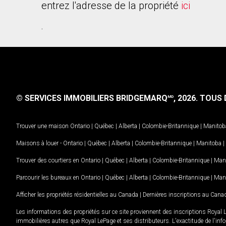
entrez l'adresse de la propriété
ici
.
© SERVICES IMMOBILIERS BRIDGEMARQ
, 2026.
TOUS D
MD
Trouver une maison
Ontario
|
Québec
|
Alberta
|
Colombie-Britannique
|
Manitob
Maisons à louer -
Ontario
|
Québec
|
Alberta
|
Colombie-Britannique
|
Manitoba
|
Trouver des courtiers en
Ontario
|
Québec
|
Alberta
|
Colombie-Britannique
|
Man
Parcourir les bureaux en
Ontario
|
Québec
|
Alberta
|
Colombie-Britannique
|
Man
Afficher les propriétés résidentielles au Canada
|
Dernières inscriptions au Cana
Les informations des propriétés sur ce site proviennent des inscriptions Royal 
immobilières autres que Royal LePage et ses distributeurs. L'exactitude de l'info