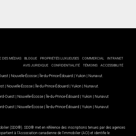
E DES MÉDIAS
BLOGUE
PROPRIÉTÉS LUXUEUSES
COMMERCIAL
INTRANET
AVIS JURIDIQUE
CONFIDENTIALITÉ
TÉMOINS
ACCESSIBILITÉ
-Ouest
|
Nouvelle-Écosse
|
Île-du-Prince-Édouard
|
Yukon
|
Nunavut
.
est
|
Nouvelle-Écosse
|
Île-du-Prince-Édouard
|
Yukon
|
Nunavut
.
Nord-Ouest
|
Nouvelle-Écosse
|
Île-du-Prince-Édouard
|
Yukon
|
Nunavut
Nord-Ouest
|
Nouvelle-Écosse
|
Île-du-Prince-Édouard
|
Yukon
|
Nunavut
mobilier (SDD®). SDD® met en référence des inscriptions tenues par des agences
rtient à l'Association canadienne de l’immobilier (ACI) et identifie le