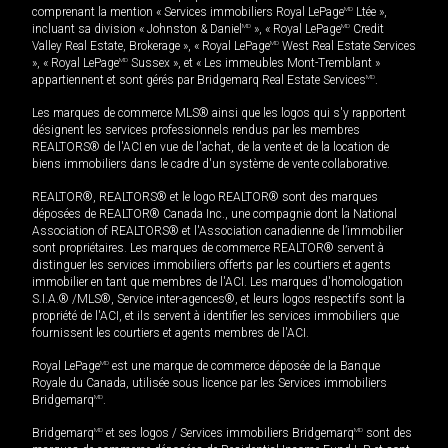
comprenant la mention « Services immobiliers Royal LePage
MD
Ltée »,
incluant sa division « Johnston & Daniel
MD
», « Royal LePage
MD
Credit
Valley Real Estate, Brokerage », « Royal LePage
MD
West Real Estate Services
», « Royal LePage
MD
Sussex », et « Les immeubles Mont-Tremblant »
appartiennent et sont gérés par Bridgemarq Real Estate Services
MD
.
Les marques de commerce MLS® ainsi que les logos qui s'y rapportent
désignent les services professionnels rendus par les membres
REALTORS® de l'ACI en vue de l'achat, de la vente et de la location de
biens immobiliers dans le cadre d'un système de vente collaborative.
REALTOR®, REALTORS® et le logo REALTOR® sont des marques
déposées de REALTOR® Canada Inc., une compagnie dont la National
Association of REALTORS® et l'Association canadienne de l’immobilier
sont propriétaires. Les marques de commerce REALTOR® servent à
distinguer les services immobiliers offerts par les courtiers et agents
immobilier en tant que membres de l'ACI. Les marques d'homologation
S.I.A.® /MLS®, Service inter-agences®, et leurs logos respectifs sont la
propriété de l'ACI, et ils servent à identifier les services immobiliers que
fournissent les courtiers et agents membres de l'ACI.
Royal LePage
MD
est une marque de commerce déposée de la Banque
Royale du Canada, utilisée sous licence par les Services immobiliers
Bridgemarq
MD
.
Bridgemarq
MD
et ses logos / Services immobiliers Bridgemarq
MD
sont des