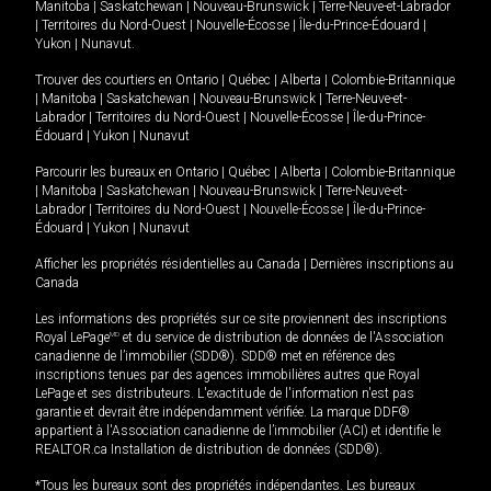
Manitoba
|
Saskatchewan
|
Nouveau-Brunswick
|
Terre-Neuve-et-Labrador
|
Territoires du Nord-Ouest
|
Nouvelle-Écosse
|
Île-du-Prince-Édouard
|
Yukon
|
Nunavut
.
Trouver des courtiers en
Ontario
|
Québec
|
Alberta
|
Colombie-Britannique
|
Manitoba
|
Saskatchewan
|
Nouveau-Brunswick
|
Terre-Neuve-et-
Labrador
|
Territoires du Nord-Ouest
|
Nouvelle-Écosse
|
Île-du-Prince-
Édouard
|
Yukon
|
Nunavut
Parcourir les bureaux en
Ontario
|
Québec
|
Alberta
|
Colombie-Britannique
|
Manitoba
|
Saskatchewan
|
Nouveau-Brunswick
|
Terre-Neuve-et-
Labrador
|
Territoires du Nord-Ouest
|
Nouvelle-Écosse
|
Île-du-Prince-
Édouard
|
Yukon
|
Nunavut
Afficher les propriétés résidentielles au Canada
|
Dernières inscriptions au
Canada
Les informations des propriétés sur ce site proviennent des inscriptions
Royal LePage
MD
et du service de distribution de données de l'Association
canadienne de l’immobilier (SDD®). SDD® met en référence des
inscriptions tenues par des agences immobilières autres que Royal
LePage et ses distributeurs. L'exactitude de l'information n'est pas
garantie et devrait être indépendamment vérifiée. La marque DDF®
appartient à l'Association canadienne de l’immobilier (ACI) et identifie le
REALTOR.ca Installation de distribution de données (SDD®).
*Tous les bureaux sont des propriétés indépendantes. Les bureaux