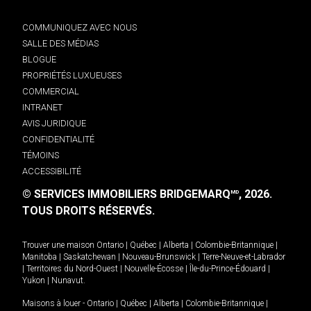
COMMUNIQUEZ AVEC NOUS
SALLE DES MÉDIAS
BLOGUE
PROPRIÉTÉS LUXUEUSES
COMMERCIAL
INTRANET
AVIS JURIDIQUE
CONFIDENTIALITÉ
TÉMOINS
ACCESSIBILITÉ
© SERVICES IMMOBILIERS BRIDGEMARQ
, 2026.
MD
TOUS DROITS RÉSERVÉS.
Trouver une maison
Ontario
|
Québec
|
Alberta
|
Colombie-Britannique
|
Manitoba
|
Saskatchewan
|
Nouveau-Brunswick
|
Terre-Neuve-et-Labrador
|
Territoires du Nord-Ouest
|
Nouvelle-Écosse
|
Île-du-Prince-Édouard
|
Yukon
|
Nunavut
.
Maisons à louer -
Ontario
|
Québec
|
Alberta
|
Colombie-Britannique
|