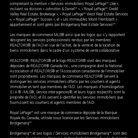
comprenant la mention « Services immobiliers Royal LePage
MD
Ltée »,
incluant sa division « Johnston & Daniel
MD
», « Royal LePage
MD
Credit
Valley Real Estate, Brokerage », « Royal LePage
MD
West Real Estate Services
», « Royal LePage
MD
Sussex », et « Les immeubles Mont-Tremblant »
appartiennent et sont gérés par Bridgemarq Real Estate Services
MD
.
Les marques de commerce MLS® ainsi que les logos qui s'y rapportent
désignent les services professionnels rendus par les membres
REALTORS® de l'ACI en vue de l'achat, de la vente et de la location de
biens immobiliers dans le cadre d'un système de vente collaborative.
REALTOR®, REALTORS® et le logo REALTOR® sont des marques
déposées de REALTOR® Canada Inc., une compagnie dont la National
Association of REALTORS® et l'Association canadienne de l’immobilier
sont propriétaires. Les marques de commerce REALTOR® servent à
distinguer les services immobiliers offerts par les courtiers et agents
immobilier en tant que membres de l'ACI. Les marques d'homologation
S.I.A.® /MLS®, Service inter-agences®, et leurs logos respectifs sont la
propriété de l'ACI, et ils servent à identifier les services immobiliers que
fournissent les courtiers et agents membres de l'ACI.
Royal LePage
MD
est une marque de commerce déposée de la Banque
Royale du Canada, utilisée sous licence par les Services immobiliers
Bridgemarq
MD
.
Bridgemarq
MD
et ses logos / Services immobiliers Bridgemarq
MD
sont des