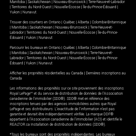
Manitoba
|
Saskatchewan
|
Nouveau-Brunswick
|
Terre-Neuve-et-Labrador
|
Territoires du Nord-Ouest
|
Nouvelle-Écosse
|
Île-du-Prince-Édouard
|
Yukon
|
Nunavut
.
Trouver des courtiers en
Ontario
|
Québec
|
Alberta
|
Colombie-Britannique
|
Manitoba
|
Saskatchewan
|
Nouveau-Brunswick
|
Terre-Neuve-et-
Labrador
|
Territoires du Nord-Ouest
|
Nouvelle-Écosse
|
Île-du-Prince-
Édouard
|
Yukon
|
Nunavut
Parcourir les bureaux en
Ontario
|
Québec
|
Alberta
|
Colombie-Britannique
|
Manitoba
|
Saskatchewan
|
Nouveau-Brunswick
|
Terre-Neuve-et-
Labrador
|
Territoires du Nord-Ouest
|
Nouvelle-Écosse
|
Île-du-Prince-
Édouard
|
Yukon
|
Nunavut
Afficher les propriétés résidentielles au Canada
|
Dernières inscriptions au
Canada
Les informations des propriétés sur ce site proviennent des inscriptions
Royal LePage
MD
et du service de distribution de données de l'Association
canadienne de l’immobilier (SDD®). SDD® met en référence des
inscriptions tenues par des agences immobilières autres que Royal
LePage et ses distributeurs. L'exactitude de l'information n'est pas
garantie et devrait être indépendamment vérifiée. La marque DDF®
appartient à l'Association canadienne de l’immobilier (ACI) et identifie le
REALTOR.ca Installation de distribution de données (SDD®).
*Tous les bureaux sont des propriétés indépendantes. Les bureaux