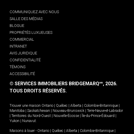
COMMUNIQUEZ AVEC NOUS
SALLE DES MÉDIAS
BLOGUE
PROPRIÉTÉS LUXUEUSES
COMMERCIAL
INTRANET
AVIS JURIDIQUE
CONFIDENTIALITÉ
TÉMOINS
ACCESSIBILITÉ
© SERVICES IMMOBILIERS BRIDGEMARQ
, 2026.
MD
TOUS DROITS RÉSERVÉS.
Trouver une maison
Ontario
|
Québec
|
Alberta
|
Colombie-Britannique
|
Manitoba
|
Saskatchewan
|
Nouveau-Brunswick
|
Terre-Neuve-et-Labrador
|
Territoires du Nord-Ouest
|
Nouvelle-Écosse
|
Île-du-Prince-Édouard
|
Yukon
|
Nunavut
.
Maisons à louer -
Ontario
|
Québec
|
Alberta
|
Colombie-Britannique
|