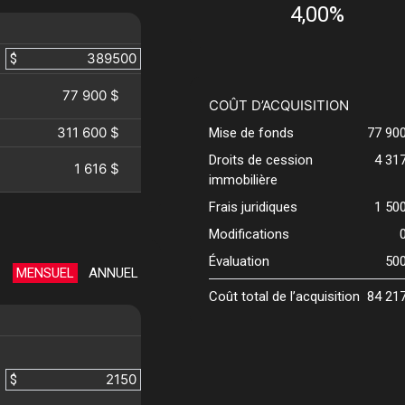
4,00%
$
77 900 $
COÛT D’ACQUISITION
311 600 $
Mise de fonds
77 90
Droits de cession
4 31
1 616 $
immobilière
Frais juridiques
1 50
Modifications
Évaluation
50
MENSUEL
ANNUEL
Coût total de l’acquisition
84 21
$