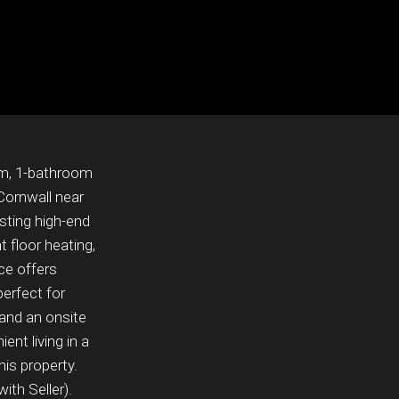
oom, 1-bathroom
Cornwall near
asting high-end
t floor heating,
ce offers
erfect for
 and an onsite
ent living in a
his property.
ith Seller).