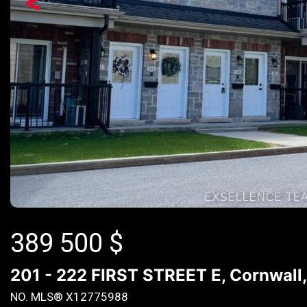
<
389 500
$
201 - 222 FIRST STREET E, Cornwall
NO. MLS® X12775988