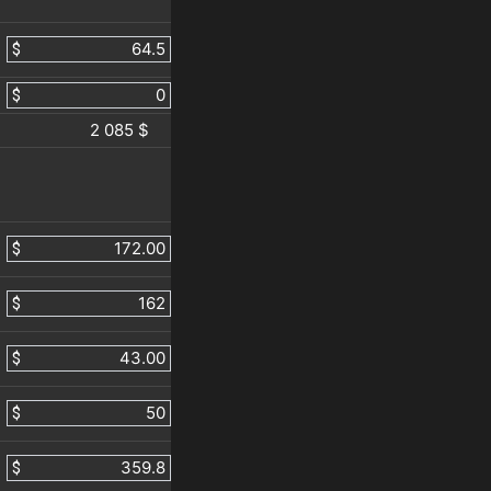
$
$
2 085 $
$
$
$
$
$