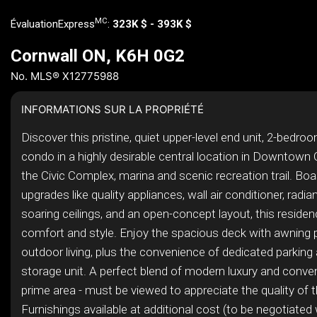
MC
ÉvaluationExpress
:
323K $ - 393K $
Cornwall ON, K6H 0G2
No. MLS® X12775988
INFORMATIONS SUR LA PROPRIÉTÉ
Discover this pristine, quiet upper-level end unit, 2-bedr
condo in a highly desirable central location in Downtown 
the Civic Complex, marina and scenic recreation trail. Bo
upgrades like quality appliances, wall air conditioner, radian
soaring ceilings, and an open-concept layout, this residen
comfort and style. Enjoy the spacious deck with awning p
outdoor living, plus the convenience of dedicated parking
storage unit. A perfect blend of modern luxury and conveni
prime area - must be viewed to appreciate the quality of t
Furnishings available at additional cost (to be negotiated w