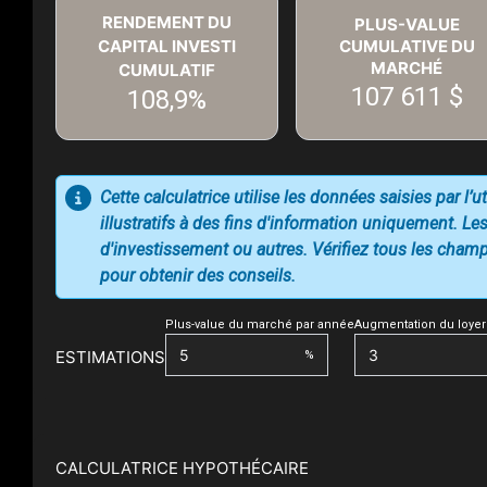
RENDEMENT DU
PLUS-VALUE
CAPITAL INVESTI
CUMULATIVE DU
MARCHÉ
CUMULATIF
107 611 $
108,9%
Cette calculatrice utilise les données saisies par l’
illustratifs à des fins d'information uniquement. Les
d'investissement ou autres. Vérifiez tous les champs
pour obtenir des conseils.
Plus-value du marché par année
Augmentation du loyer
ESTIMATIONS
%
CALCULATRICE HYPOTHÉCAIRE