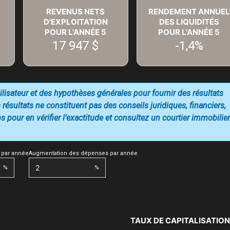
REVENUS NETS
RENDEMENT ANNUEL
D'EXPLOITATION
DES LIQUIDITÉS
POUR L'ANNÉE
5
POUR L'ANNÉE
5
17 947 $
-1,4%
utilisateur et des hypothèses générales pour fournir des résultats
 résultats ne constituent pas des conseils juridiques, financiers,
 pour en vérifier l’exactitude et consultez un courtier immobilier
 par année
Augmentation des dépenses par année
%
%
TAUX DE CAPITALISATION