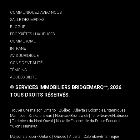
COMMUNIQUEZ AVEC NOUS
SALLE DES MÉDIAS
BLOGUE
PROPRIÉTÉS LUXUEUSES
COMMERCIAL
INTRANET
AVIS JURIDIQUE
CONFIDENTIALITÉ
TÉMOINS
ACCESSIBILITÉ
© SERVICES IMMOBILIERS BRIDGEMARQ
, 2026.
MD
TOUS DROITS RÉSERVÉS.
Trouver une maison
Ontario
|
Québec
|
Alberta
|
Colombie-Britannique
|
Manitoba
|
Saskatchewan
|
Nouveau-Brunswick
|
Terre-Neuve-et-Labrador
|
Territoires du Nord-Ouest
|
Nouvelle-Écosse
|
Île-du-Prince-Édouard
|
Yukon
|
Nunavut
.
Maisons à louer -
Ontario
|
Québec
|
Alberta
|
Colombie-Britannique
|