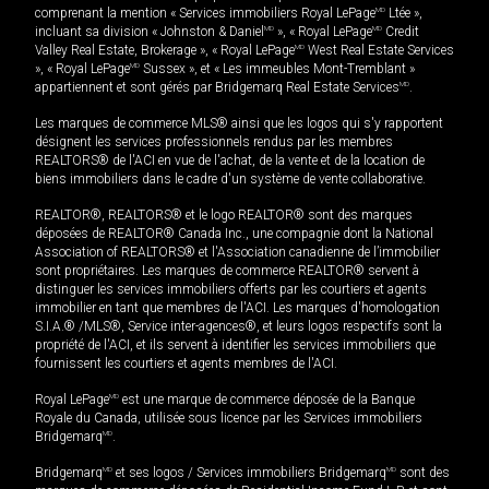
comprenant la mention « Services immobiliers Royal LePage
MD
Ltée »,
incluant sa division « Johnston & Daniel
MD
», « Royal LePage
MD
Credit
Valley Real Estate, Brokerage », « Royal LePage
MD
West Real Estate Services
», « Royal LePage
MD
Sussex », et « Les immeubles Mont-Tremblant »
appartiennent et sont gérés par Bridgemarq Real Estate Services
MD
.
Les marques de commerce MLS® ainsi que les logos qui s'y rapportent
désignent les services professionnels rendus par les membres
REALTORS® de l'ACI en vue de l'achat, de la vente et de la location de
biens immobiliers dans le cadre d'un système de vente collaborative.
REALTOR®, REALTORS® et le logo REALTOR® sont des marques
déposées de REALTOR® Canada Inc., une compagnie dont la National
Association of REALTORS® et l'Association canadienne de l’immobilier
sont propriétaires. Les marques de commerce REALTOR® servent à
distinguer les services immobiliers offerts par les courtiers et agents
immobilier en tant que membres de l'ACI. Les marques d'homologation
S.I.A.® /MLS®, Service inter-agences®, et leurs logos respectifs sont la
propriété de l'ACI, et ils servent à identifier les services immobiliers que
fournissent les courtiers et agents membres de l'ACI.
Royal LePage
MD
est une marque de commerce déposée de la Banque
Royale du Canada, utilisée sous licence par les Services immobiliers
Bridgemarq
MD
.
Bridgemarq
MD
et ses logos / Services immobiliers Bridgemarq
MD
sont des