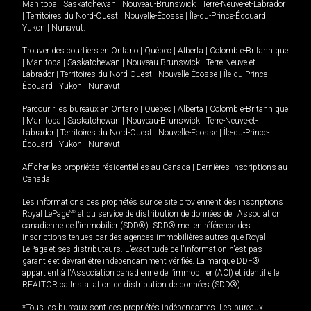
Manitoba
|
Saskatchewan
|
Nouveau-Brunswick
|
Terre-Neuve-et-Labrador
|
Territoires du Nord-Ouest
|
Nouvelle-Écosse
|
Île-du-Prince-Édouard
|
Yukon
|
Nunavut
.
Trouver des courtiers en
Ontario
|
Québec
|
Alberta
|
Colombie-Britannique
|
Manitoba
|
Saskatchewan
|
Nouveau-Brunswick
|
Terre-Neuve-et-
Labrador
|
Territoires du Nord-Ouest
|
Nouvelle-Écosse
|
Île-du-Prince-
Édouard
|
Yukon
|
Nunavut
Parcourir les bureaux en
Ontario
|
Québec
|
Alberta
|
Colombie-Britannique
|
Manitoba
|
Saskatchewan
|
Nouveau-Brunswick
|
Terre-Neuve-et-
Labrador
|
Territoires du Nord-Ouest
|
Nouvelle-Écosse
|
Île-du-Prince-
Édouard
|
Yukon
|
Nunavut
Afficher les propriétés résidentielles au Canada
|
Dernières inscriptions au
Canada
Les informations des propriétés sur ce site proviennent des inscriptions
Royal LePage
MD
et du service de distribution de données de l'Association
canadienne de l’immobilier (SDD®). SDD® met en référence des
inscriptions tenues par des agences immobilières autres que Royal
LePage et ses distributeurs. L'exactitude de l'information n'est pas
garantie et devrait être indépendamment vérifiée. La marque DDF®
appartient à l'Association canadienne de l’immobilier (ACI) et identifie le
REALTOR.ca Installation de distribution de données (SDD®).
*Tous les bureaux sont des propriétés indépendantes. Les bureaux