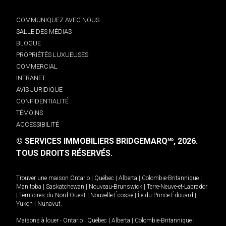
COMMUNIQUEZ AVEC NOUS
SALLE DES MÉDIAS
BLOGUE
PROPRIÉTÉS LUXUEUSES
COMMERCIAL
INTRANET
AVIS JURIDIQUE
CONFIDENTIALITÉ
TÉMOINS
ACCESSIBILITÉ
© SERVICES IMMOBILIERS BRIDGEMARQ
, 2026.
MD
TOUS DROITS RÉSERVÉS.
Trouver une maison
Ontario
|
Québec
|
Alberta
|
Colombie-Britannique
|
Manitoba
|
Saskatchewan
|
Nouveau-Brunswick
|
Terre-Neuve-et-Labrador
|
Territoires du Nord-Ouest
|
Nouvelle-Écosse
|
Île-du-Prince-Édouard
|
Yukon
|
Nunavut
.
Maisons à louer -
Ontario
|
Québec
|
Alberta
|
Colombie-Britannique
|