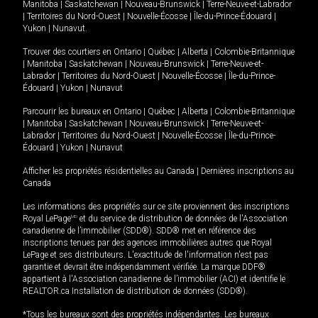
Manitoba
|
Saskatchewan
|
Nouveau-Brunswick
|
Terre-Neuve-et-Labrador
|
Territoires du Nord-Ouest
|
Nouvelle-Écosse
|
Île-du-Prince-Édouard
|
Yukon
|
Nunavut
.
Trouver des courtiers en
Ontario
|
Québec
|
Alberta
|
Colombie-Britannique
|
Manitoba
|
Saskatchewan
|
Nouveau-Brunswick
|
Terre-Neuve-et-
Labrador
|
Territoires du Nord-Ouest
|
Nouvelle-Écosse
|
Île-du-Prince-
Édouard
|
Yukon
|
Nunavut
Parcourir les bureaux en
Ontario
|
Québec
|
Alberta
|
Colombie-Britannique
|
Manitoba
|
Saskatchewan
|
Nouveau-Brunswick
|
Terre-Neuve-et-
Labrador
|
Territoires du Nord-Ouest
|
Nouvelle-Écosse
|
Île-du-Prince-
Édouard
|
Yukon
|
Nunavut
Afficher les propriétés résidentielles au Canada
|
Dernières inscriptions au
Canada
Les informations des propriétés sur ce site proviennent des inscriptions
Royal LePage
MD
et du service de distribution de données de l'Association
canadienne de l’immobilier (SDD®). SDD® met en référence des
inscriptions tenues par des agences immobilières autres que Royal
LePage et ses distributeurs. L'exactitude de l'information n'est pas
garantie et devrait être indépendamment vérifiée. La marque DDF®
appartient à l'Association canadienne de l’immobilier (ACI) et identifie le
REALTOR.ca Installation de distribution de données (SDD®).
*Tous les bureaux sont des propriétés indépendantes. Les bureaux