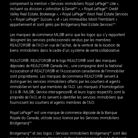
comprenant la mention « Services immobiliers Royal LePage
MD
Ltée »,
incluant sa division « Johnston & Daniel
MD
», « Royal LePage
MD
Credit
Valley Real Estate, Brokerage », « Royal LePage
MD
West Real Estate Services
», « Royal LePage
MD
Sussex », et « Les immeubles Mont-Tremblant »
appartiennent et sont gérés par Bridgemarq Real Estate Services
MD
.
Les marques de commerce MLS® ainsi que les logos qui s'y rapportent
désignent les services professionnels rendus par les membres
REALTORS® de l'ACI en vue de l'achat, de la vente et de la location de
biens immobiliers dans le cadre d'un système de vente collaborative.
REALTOR®, REALTORS® et le logo REALTOR® sont des marques
déposées de REALTOR® Canada Inc., une compagnie dont la National
Association of REALTORS® et l'Association canadienne de l’immobilier
sont propriétaires. Les marques de commerce REALTOR® servent à
distinguer les services immobiliers offerts par les courtiers et agents
immobilier en tant que membres de l'ACI. Les marques d'homologation
S.I.A.® /MLS®, Service inter-agences®, et leurs logos respectifs sont la
propriété de l'ACI, et ils servent à identifier les services immobiliers que
fournissent les courtiers et agents membres de l'ACI.
Royal LePage
MD
est une marque de commerce déposée de la Banque
Royale du Canada, utilisée sous licence par les Services immobiliers
Bridgemarq
MD
.
Bridgemarq
MD
et ses logos / Services immobiliers Bridgemarq
MD
sont des