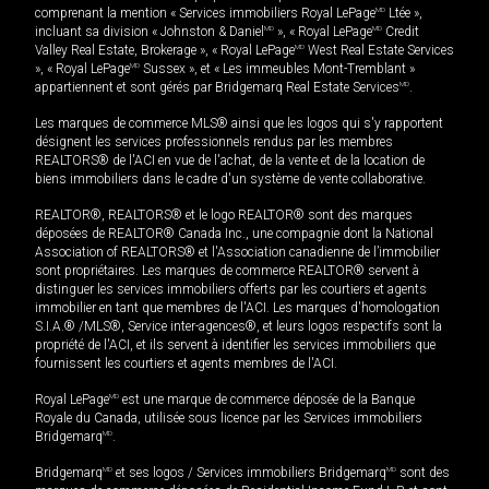
comprenant la mention « Services immobiliers Royal LePage
MD
Ltée »,
incluant sa division « Johnston & Daniel
MD
», « Royal LePage
MD
Credit
Valley Real Estate, Brokerage », « Royal LePage
MD
West Real Estate Services
», « Royal LePage
MD
Sussex », et « Les immeubles Mont-Tremblant »
appartiennent et sont gérés par Bridgemarq Real Estate Services
MD
.
Les marques de commerce MLS® ainsi que les logos qui s'y rapportent
désignent les services professionnels rendus par les membres
REALTORS® de l'ACI en vue de l'achat, de la vente et de la location de
biens immobiliers dans le cadre d'un système de vente collaborative.
REALTOR®, REALTORS® et le logo REALTOR® sont des marques
déposées de REALTOR® Canada Inc., une compagnie dont la National
Association of REALTORS® et l'Association canadienne de l’immobilier
sont propriétaires. Les marques de commerce REALTOR® servent à
distinguer les services immobiliers offerts par les courtiers et agents
immobilier en tant que membres de l'ACI. Les marques d'homologation
S.I.A.® /MLS®, Service inter-agences®, et leurs logos respectifs sont la
propriété de l'ACI, et ils servent à identifier les services immobiliers que
fournissent les courtiers et agents membres de l'ACI.
Royal LePage
MD
est une marque de commerce déposée de la Banque
Royale du Canada, utilisée sous licence par les Services immobiliers
Bridgemarq
MD
.
Bridgemarq
MD
et ses logos / Services immobiliers Bridgemarq
MD
sont des