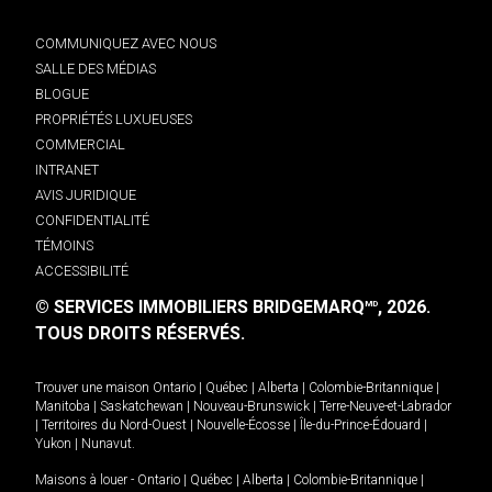
COMMUNIQUEZ AVEC NOUS
SALLE DES MÉDIAS
BLOGUE
PROPRIÉTÉS LUXUEUSES
COMMERCIAL
INTRANET
AVIS JURIDIQUE
CONFIDENTIALITÉ
TÉMOINS
ACCESSIBILITÉ
© SERVICES IMMOBILIERS BRIDGEMARQ
, 2026.
MD
TOUS DROITS RÉSERVÉS.
Trouver une maison
Ontario
|
Québec
|
Alberta
|
Colombie-Britannique
|
Manitoba
|
Saskatchewan
|
Nouveau-Brunswick
|
Terre-Neuve-et-Labrador
|
Territoires du Nord-Ouest
|
Nouvelle-Écosse
|
Île-du-Prince-Édouard
|
Yukon
|
Nunavut
.
Maisons à louer -
Ontario
|
Québec
|
Alberta
|
Colombie-Britannique
|