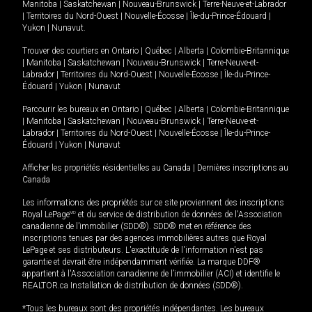
Manitoba
|
Saskatchewan
|
Nouveau-Brunswick
|
Terre-Neuve-et-Labrador
|
Territoires du Nord-Ouest
|
Nouvelle-Écosse
|
Île-du-Prince-Édouard
|
Yukon
|
Nunavut
.
Trouver des courtiers en
Ontario
|
Québec
|
Alberta
|
Colombie-Britannique
|
Manitoba
|
Saskatchewan
|
Nouveau-Brunswick
|
Terre-Neuve-et-
Labrador
|
Territoires du Nord-Ouest
|
Nouvelle-Écosse
|
Île-du-Prince-
Édouard
|
Yukon
|
Nunavut
Parcourir les bureaux en
Ontario
|
Québec
|
Alberta
|
Colombie-Britannique
|
Manitoba
|
Saskatchewan
|
Nouveau-Brunswick
|
Terre-Neuve-et-
Labrador
|
Territoires du Nord-Ouest
|
Nouvelle-Écosse
|
Île-du-Prince-
Édouard
|
Yukon
|
Nunavut
Afficher les propriétés résidentielles au Canada
|
Dernières inscriptions au
Canada
Les informations des propriétés sur ce site proviennent des inscriptions
Royal LePage
MD
et du service de distribution de données de l'Association
canadienne de l’immobilier (SDD®). SDD® met en référence des
inscriptions tenues par des agences immobilières autres que Royal
LePage et ses distributeurs. L'exactitude de l'information n'est pas
garantie et devrait être indépendamment vérifiée. La marque DDF®
appartient à l'Association canadienne de l’immobilier (ACI) et identifie le
REALTOR.ca Installation de distribution de données (SDD®).
*Tous les bureaux sont des propriétés indépendantes. Les bureaux