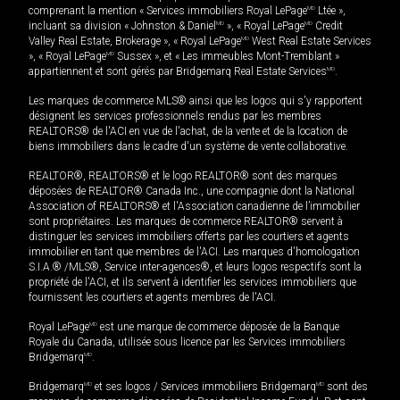
comprenant la mention « Services immobiliers Royal LePage
MD
Ltée »,
incluant sa division « Johnston & Daniel
MD
», « Royal LePage
MD
Credit
Valley Real Estate, Brokerage », « Royal LePage
MD
West Real Estate Services
», « Royal LePage
MD
Sussex », et « Les immeubles Mont-Tremblant »
appartiennent et sont gérés par Bridgemarq Real Estate Services
MD
.
Les marques de commerce MLS® ainsi que les logos qui s'y rapportent
désignent les services professionnels rendus par les membres
REALTORS® de l'ACI en vue de l'achat, de la vente et de la location de
biens immobiliers dans le cadre d'un système de vente collaborative.
REALTOR®, REALTORS® et le logo REALTOR® sont des marques
déposées de REALTOR® Canada Inc., une compagnie dont la National
Association of REALTORS® et l'Association canadienne de l’immobilier
sont propriétaires. Les marques de commerce REALTOR® servent à
distinguer les services immobiliers offerts par les courtiers et agents
immobilier en tant que membres de l'ACI. Les marques d'homologation
S.I.A.® /MLS®, Service inter-agences®, et leurs logos respectifs sont la
propriété de l'ACI, et ils servent à identifier les services immobiliers que
fournissent les courtiers et agents membres de l'ACI.
Royal LePage
MD
est une marque de commerce déposée de la Banque
Royale du Canada, utilisée sous licence par les Services immobiliers
Bridgemarq
MD
.
Bridgemarq
MD
et ses logos / Services immobiliers Bridgemarq
MD
sont des