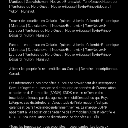
Manitoba
|
Saskatchewan
|
Nouveau-Brunswick
|
Terre-Neuve-et-Labrador
|
Territoires du Nord-Ouest
|
Nouvelle-Écosse
|
Île-du-Prince-Édouard
|
Yukon
|
Nunavut
.
Trouver des courtiers en
Ontario
|
Québec
|
Alberta
|
Colombie-Britannique
|
Manitoba
|
Saskatchewan
|
Nouveau-Brunswick
|
Terre-Neuve-et-
Labrador
|
Territoires du Nord-Ouest
|
Nouvelle-Écosse
|
Île-du-Prince-
Édouard
|
Yukon
|
Nunavut
Parcourir les bureaux en
Ontario
|
Québec
|
Alberta
|
Colombie-Britannique
|
Manitoba
|
Saskatchewan
|
Nouveau-Brunswick
|
Terre-Neuve-et-
Labrador
|
Territoires du Nord-Ouest
|
Nouvelle-Écosse
|
Île-du-Prince-
Édouard
|
Yukon
|
Nunavut
Afficher les propriétés résidentielles au Canada
|
Dernières inscriptions au
Canada
Les informations des propriétés sur ce site proviennent des inscriptions
Royal LePage
MD
et du service de distribution de données de l'Association
canadienne de l’immobilier (SDD®). SDD® met en référence des
inscriptions tenues par des agences immobilières autres que Royal
LePage et ses distributeurs. L'exactitude de l'information n'est pas
garantie et devrait être indépendamment vérifiée. La marque DDF®
appartient à l'Association canadienne de l’immobilier (ACI) et identifie le
REALTOR.ca Installation de distribution de données (SDD®).
*Tous les bureaux sont des propriétés indépendantes. Les bureaux