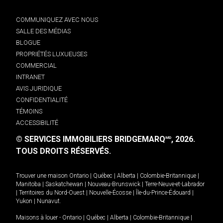
COMMUNIQUEZ AVEC NOUS
SALLE DES MÉDIAS
BLOGUE
PROPRIÉTÉS LUXUEUSES
COMMERCIAL
INTRANET
AVIS JURIDIQUE
CONFIDENTIALITÉ
TÉMOINS
ACCESSIBILITÉ
© SERVICES IMMOBILIERS BRIDGEMARQ
, 2026.
MD
TOUS DROITS RÉSERVÉS.
Trouver une maison
Ontario
|
Québec
|
Alberta
|
Colombie-Britannique
|
Manitoba
|
Saskatchewan
|
Nouveau-Brunswick
|
Terre-Neuve-et-Labrador
|
Territoires du Nord-Ouest
|
Nouvelle-Écosse
|
Île-du-Prince-Édouard
|
Yukon
|
Nunavut
.
Maisons à louer -
Ontario
|
Québec
|
Alberta
|
Colombie-Britannique
|