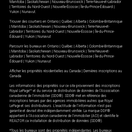
Manitoba
|
Saskatchewan
|
Nouveau-Brunswick
|
Terre-Neuve-et-Labrador
|
Territoires du Nord-Ouest
|
Nouvelle-Écosse
|
Île-du-Prince-Édouard
|
Yukon
|
Nunavut
.
Trouver des courtiers en
Ontario
|
Québec
|
Alberta
|
Colombie-Britannique
|
Manitoba
|
Saskatchewan
|
Nouveau-Brunswick
|
Terre-Neuve-et-
Labrador
|
Territoires du Nord-Ouest
|
Nouvelle-Écosse
|
Île-du-Prince-
Édouard
|
Yukon
|
Nunavut
Parcourir les bureaux en
Ontario
|
Québec
|
Alberta
|
Colombie-Britannique
|
Manitoba
|
Saskatchewan
|
Nouveau-Brunswick
|
Terre-Neuve-et-
Labrador
|
Territoires du Nord-Ouest
|
Nouvelle-Écosse
|
Île-du-Prince-
Édouard
|
Yukon
|
Nunavut
Afficher les propriétés résidentielles au Canada
|
Dernières inscriptions au
Canada
Les informations des propriétés sur ce site proviennent des inscriptions
Royal LePage
MD
et du service de distribution de données de l'Association
canadienne de l’immobilier (SDD®). SDD® met en référence des
inscriptions tenues par des agences immobilières autres que Royal
LePage et ses distributeurs. L'exactitude de l'information n'est pas
garantie et devrait être indépendamment vérifiée. La marque DDF®
appartient à l'Association canadienne de l’immobilier (ACI) et identifie le
REALTOR.ca Installation de distribution de données (SDD®).
*Tous les bureaux sont des propriétés indépendantes. Les bureaux