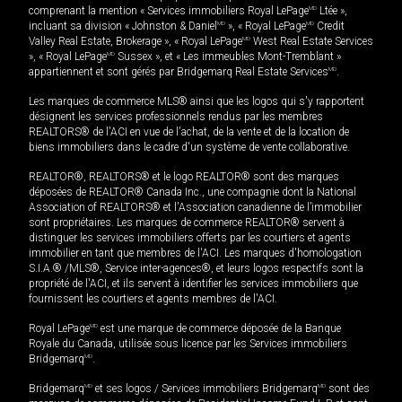
comprenant la mention « Services immobiliers Royal LePage
MD
Ltée »,
incluant sa division « Johnston & Daniel
MD
», « Royal LePage
MD
Credit
Valley Real Estate, Brokerage », « Royal LePage
MD
West Real Estate Services
», « Royal LePage
MD
Sussex », et « Les immeubles Mont-Tremblant »
appartiennent et sont gérés par Bridgemarq Real Estate Services
MD
.
Les marques de commerce MLS® ainsi que les logos qui s'y rapportent
désignent les services professionnels rendus par les membres
REALTORS® de l'ACI en vue de l'achat, de la vente et de la location de
biens immobiliers dans le cadre d'un système de vente collaborative.
REALTOR®, REALTORS® et le logo REALTOR® sont des marques
déposées de REALTOR® Canada Inc., une compagnie dont la National
Association of REALTORS® et l'Association canadienne de l’immobilier
sont propriétaires. Les marques de commerce REALTOR® servent à
distinguer les services immobiliers offerts par les courtiers et agents
immobilier en tant que membres de l'ACI. Les marques d'homologation
S.I.A.® /MLS®, Service inter-agences®, et leurs logos respectifs sont la
propriété de l'ACI, et ils servent à identifier les services immobiliers que
fournissent les courtiers et agents membres de l'ACI.
Royal LePage
MD
est une marque de commerce déposée de la Banque
Royale du Canada, utilisée sous licence par les Services immobiliers
Bridgemarq
MD
.
Bridgemarq
MD
et ses logos / Services immobiliers Bridgemarq
MD
sont des