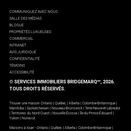
COMMUNIQUEZ AVEC NOUS
SALLE DES MÉDIAS
BLOGUE
PROPRIÉTÉS LUXUEUSES
COMMERCIAL
INTRANET
AVIS JURIDIQUE
CONFIDENTIALITÉ
TÉMOINS
ACCESSIBILITÉ
© SERVICES IMMOBILIERS BRIDGEMARQ
, 2026.
MD
TOUS DROITS RÉSERVÉS.
Trouver une maison
Ontario
|
Québec
|
Alberta
|
Colombie-Britannique
|
Manitoba
|
Saskatchewan
|
Nouveau-Brunswick
|
Terre-Neuve-et-Labrador
|
Territoires du Nord-Ouest
|
Nouvelle-Écosse
|
Île-du-Prince-Édouard
|
Yukon
|
Nunavut
.
Maisons à louer -
Ontario
|
Québec
|
Alberta
|
Colombie-Britannique
|