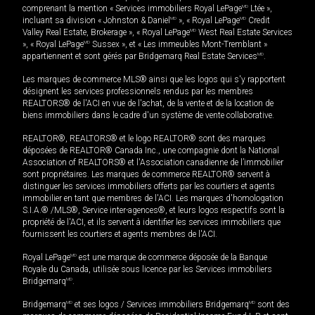
comprenant la mention « Services immobiliers Royal LePage
MD
Ltée »,
incluant sa division « Johnston & Daniel
MD
», « Royal LePage
MD
Credit
Valley Real Estate, Brokerage », « Royal LePage
MD
West Real Estate Services
», « Royal LePage
MD
Sussex », et « Les immeubles Mont-Tremblant »
appartiennent et sont gérés par Bridgemarq Real Estate Services
MD
.
Les marques de commerce MLS® ainsi que les logos qui s'y rapportent
désignent les services professionnels rendus par les membres
REALTORS® de l'ACI en vue de l'achat, de la vente et de la location de
biens immobiliers dans le cadre d'un système de vente collaborative.
REALTOR®, REALTORS® et le logo REALTOR® sont des marques
déposées de REALTOR® Canada Inc., une compagnie dont la National
Association of REALTORS® et l'Association canadienne de l’immobilier
sont propriétaires. Les marques de commerce REALTOR® servent à
distinguer les services immobiliers offerts par les courtiers et agents
immobilier en tant que membres de l'ACI. Les marques d'homologation
S.I.A.® /MLS®, Service inter-agences®, et leurs logos respectifs sont la
propriété de l'ACI, et ils servent à identifier les services immobiliers que
fournissent les courtiers et agents membres de l'ACI.
Royal LePage
MD
est une marque de commerce déposée de la Banque
Royale du Canada, utilisée sous licence par les Services immobiliers
Bridgemarq
MD
.
Bridgemarq
MD
et ses logos / Services immobiliers Bridgemarq
MD
sont des