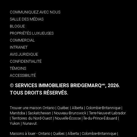
COMMUNIQUEZ AVEC NOUS
SALLE DES MÉDIAS
BLOGUE
PROPRIÉTÉS LUXUEUSES
COMMERCIAL
INTRANET
AVIS JURIDIQUE
CONFIDENTIALITÉ
TÉMOINS
ACCESSIBILITÉ
© SERVICES IMMOBILIERS BRIDGEMARQ
, 2026.
MD
TOUS DROITS RÉSERVÉS.
Trouver une maison
Ontario
|
Québec
|
Alberta
|
Colombie-Britannique
|
Manitoba
|
Saskatchewan
|
Nouveau-Brunswick
|
Terre-Neuve-et-Labrador
|
Territoires du Nord-Ouest
|
Nouvelle-Écosse
|
Île-du-Prince-Édouard
|
Yukon
|
Nunavut
.
Maisons à louer -
Ontario
|
Québec
|
Alberta
|
Colombie-Britannique
|