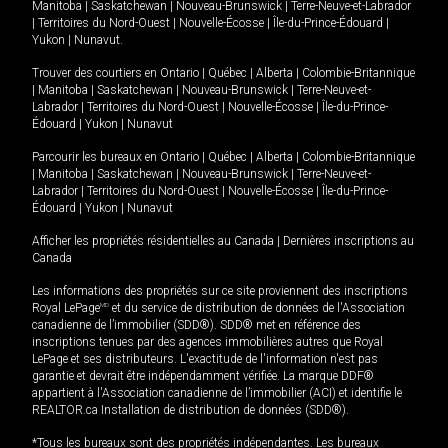
Manitoba
|
Saskatchewan
|
Nouveau-Brunswick
|
Terre-Neuve-et-Labrador
|
Territoires du Nord-Ouest
|
Nouvelle-Écosse
|
Île-du-Prince-Édouard
|
Yukon
|
Nunavut
.
Trouver des courtiers en
Ontario
|
Québec
|
Alberta
|
Colombie-Britannique
|
Manitoba
|
Saskatchewan
|
Nouveau-Brunswick
|
Terre-Neuve-et-
Labrador
|
Territoires du Nord-Ouest
|
Nouvelle-Écosse
|
Île-du-Prince-
Édouard
|
Yukon
|
Nunavut
Parcourir les bureaux en
Ontario
|
Québec
|
Alberta
|
Colombie-Britannique
|
Manitoba
|
Saskatchewan
|
Nouveau-Brunswick
|
Terre-Neuve-et-
Labrador
|
Territoires du Nord-Ouest
|
Nouvelle-Écosse
|
Île-du-Prince-
Édouard
|
Yukon
|
Nunavut
Afficher les propriétés résidentielles au Canada
|
Dernières inscriptions au
Canada
Les informations des propriétés sur ce site proviennent des inscriptions
Royal LePage
MD
et du service de distribution de données de l'Association
canadienne de l’immobilier (SDD®). SDD® met en référence des
inscriptions tenues par des agences immobilières autres que Royal
LePage et ses distributeurs. L'exactitude de l'information n'est pas
garantie et devrait être indépendamment vérifiée. La marque DDF®
appartient à l'Association canadienne de l’immobilier (ACI) et identifie le
REALTOR.ca Installation de distribution de données (SDD®).
*Tous les bureaux sont des propriétés indépendantes. Les bureaux